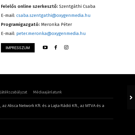
Felelős online szerkesztő:
Szentgáthi Csaba
E-mail:
csaba.szentgathi@oxygenmedia.hu
Programigazgató:
Meronka Péter
E-mail:
peter.meronka@oxygenmedia.hu
IMPRESSZUM
Éva – sales manager – 2017
Huszti Tamás – ope
Játékszabályzat
Médiaajánlatunk
 az Alisca Network Kft. és a Lajta Rádió Kft., az MTVA és a