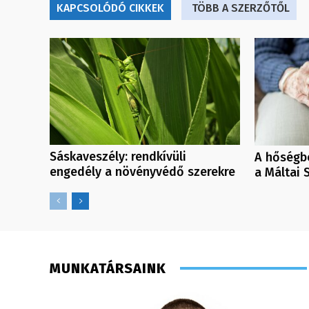
KAPCSOLÓDÓ CIKKEK
TÖBB A SZERZŐTŐL
Sáskaveszély: rendkívüli
A hőségbe
engedély a növényvédő szerekre
a Máltai 
MUNKATÁRSAINK