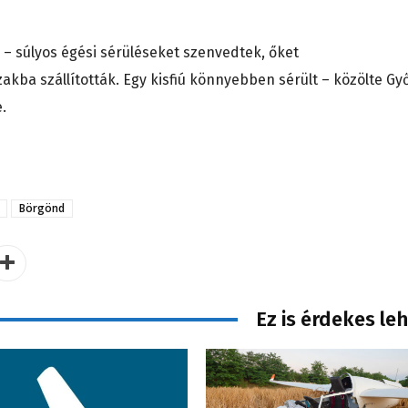
i – súlyos égési sérüléseket szenvedtek, őket
ba szállították. Egy kisfiú könnyebben sérült – közölte Győ
.
Börgönd
Ez is érdekes le