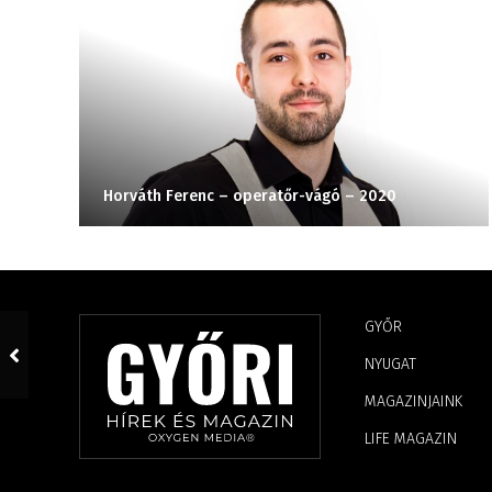
Horváth Ferenc – operatőr-vágó – 2020
GYŐR
NYUGAT
MAGAZINJAINK
LIFE MAGAZIN