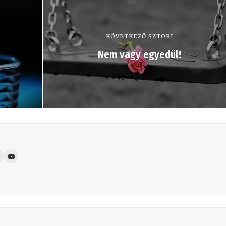
KÖVETKEZŐ SZTORI
Nem vagy egyedül!