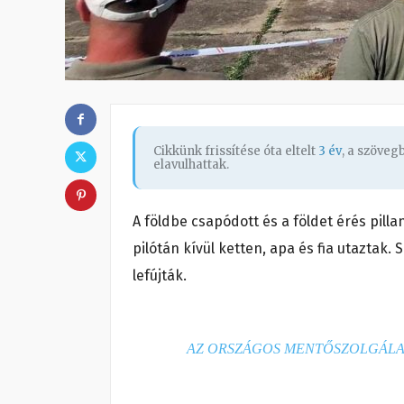
Cikkünk frissítése óta eltelt
3 év
, a szöve
elavulhattak.
A földbe csapódott és a földet érés pi
pilótán kívül ketten, apa és fia utaztak.
lefújták.
AZ ORSZÁGOS MENTŐSZOLGÁLA