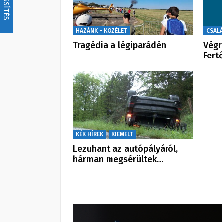
FRISSÍTÉS
HAZÁNK - KÖZÉLET
CSAL
Tragédia a légiparádén
Végr
Fert
KÉK HÍREK
KIEMELT
Lezuhant az autópályáról,
hárman megsérültek…