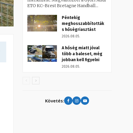
mérkőzést. Megváltozott a Győri Audi
ETO KC–Brest Bretagne Handball...
Péntekig
meghosszabbították
s hőségriasztást
2026.08.05.
A hőség miatt jóval
a
több a baleset, még
jobban kell figyelni
2026.08.05.
Követés: