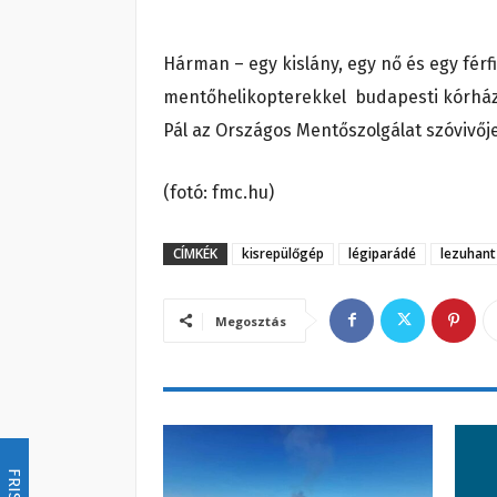
Hárman – egy kislány, egy nő és egy férf
mentőhelikopterekkel budapesti kórházak
Pál az Országos Mentőszolgálat szóvivője
(fotó: fmc.hu)
CÍMKÉK
kisrepülőgép
légiparádé
lezuhant
Megosztás