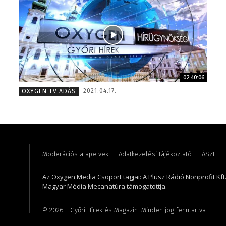
02:40:06
Tóth Bálint – operatőr-vágó – 2009
Gombos 
2021.04.17.
OXYGEN TV ADÁS
Moderációs alapelvek
Adatkezelési tájékoztató
ÁSZF
Az Oxygen Media Csoport tagjai: A Plusz Rádió Nonprofit Kft.,
Magyar Média Mecanatúra támogatottja.
©
2026
- Győri Hírek és Magazin. Minden jog fenntartva.