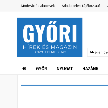
Moderációs alapelvek
Adatkezelési tájékoztató
C
24.6
GY
GYŐR
NYUGAT
HAZÁNK