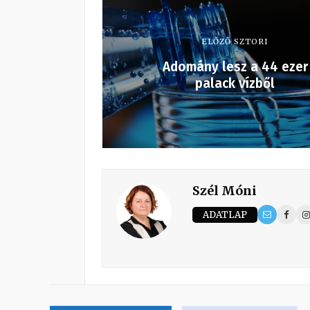
ELŐZŐ SZTORI
Adomány lesz a 44 ezer
palack vízből
Szél Móni
ADATLAP