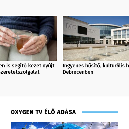
n is segítő kezet nyújt
Ingyenes hűsítő, kulturális 
Szeretetszolgálat
Debrecenben
OXYGEN TV ÉLŐ ADÁSA