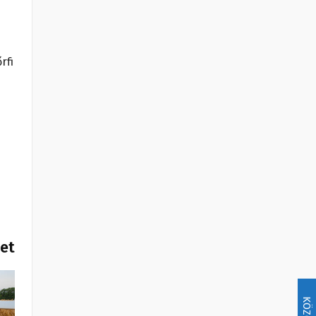
rfi
het