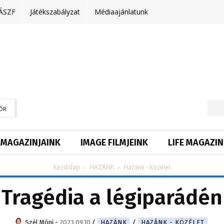
ÁSZF
Játékszabályzat
Médiaajánlatunk
ŐR
MAGAZINJAINK
IMAGE FILMJEINK
LIFE MAGAZIN
Kezdőlap
HAZÁNK
Hazánk - Közélet
Tragédia a légiparádén
Szél Móni
-
2023.09.10.
HAZÁNK
HAZÁNK - KÖZÉLET