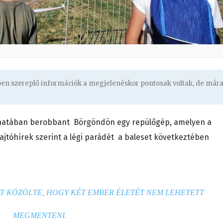
gben szereplő információk a megjelenéskor pontosak voltak, de már
llanatában berobbant Börgöndön egy repülőgép, amelyen a
 Sajtóhírek szerint a légi parádét a baleset következtében
T KÖZÖLTE, HOGY KÉT EMBER ÉLETÉT NEM LEHETETT
MEGMENTENI.