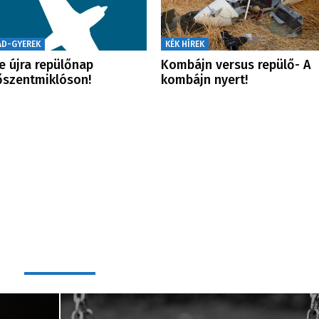
ÁD-GYEREK
KÉK HÍREK
e újra repülőnap
Kombájn versus repülő- A
őszentmiklóson!
kombájn nyert!