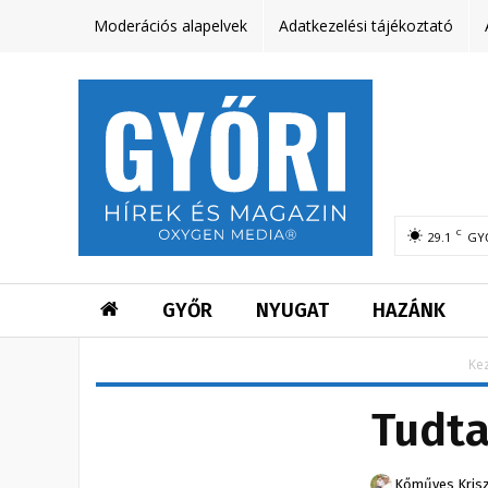
Moderációs alapelvek
Adatkezelési tájékoztató
C
29.1
GY
GYŐR
NYUGAT
HAZÁNK
Ke
Tudta
Kőműves Krisz