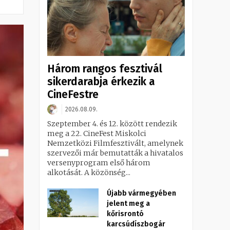
Három rangos fesztivál
sikerdarabja érkezik a
CineFestre
2026.08.09.
Szeptember 4. és 12. között rendezik
meg a 22. CineFest Miskolci
Nemzetközi Filmfesztivált, amelynek
szervezői már bemutatták a hivatalos
versenyprogram első három
alkotását. A közönség...
Újabb vármegyében
jelent meg a
kőrisrontó
karcsúdíszbogár