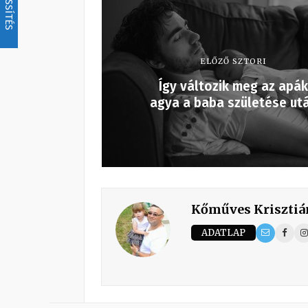
FRISSÍTÉS
ELŐZŐ SZTORI
Így változik meg az apák
agya a baba születése ut
Kőműves Krisztiá
ADATLAP