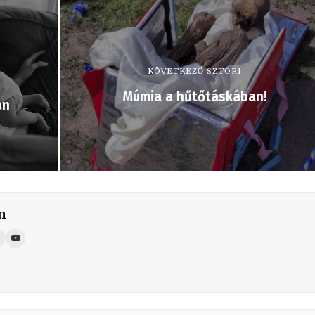
KÖVETKEZŐ SZTORI
Múmia a hűtőtáskában!
án
n