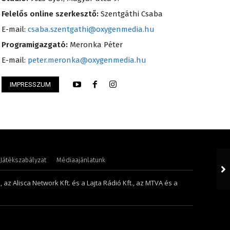
Felelős online szerkesztő:
Szentgáthi Csaba
E-mail:
csaba.szentgathi@oxygenmedia.hu
Programigazgató:
Meronka Péter
E-mail:
peter.meronka@oxygenmedia.hu
IMPRESSZUM
 Krisztián – programozó, technikus
Szél Móni – szerkes
Játékszabályzat
Médiaajánlatunk
 az Alisca Network Kft. és a Lajta Rádió Kft., az MTVA és a