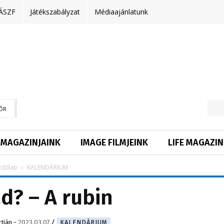
ÁSZF
Játékszabályzat
Médiaajánlatunk
ŐR
MAGAZINJAINK
IMAGE FILMJEINK
LIFE MAGAZIN
zdőlap
KALENDÁRIUM
d? – A rubin
tián
-
2023.03.07.
KALENDÁRIUM