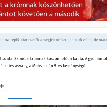
gben szereplő információk a megjelenéskor pontosak voltak, de már
változata. Színét a krómnak köszönhetően kapta. A gyémánto
észetes ásvány, a Mohs-sklán 9-es keménységű.