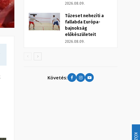
2026.08.09.
Tűzeset nehezíti a
fallabda Európa-
bajnokság
előkészületeit
2026.08.09.
a
t
Követés: