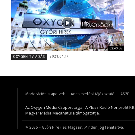
02:40:06
Torma Anikó – irodavezető – 2008
Kőműves
2021.04.17.
OXYGEN TV ADÁS
Moderációs alapelvek
Adatkezelési tájékoztató
ÁSZF
Az Oxygen Media Csoport tagjai: A Plusz Rádió Nonprofit Kft.,
Magyar Média Mecanatúra támogatottja.
©
2026
- Győri Hírek és Magazin. Minden jog fenntartva.