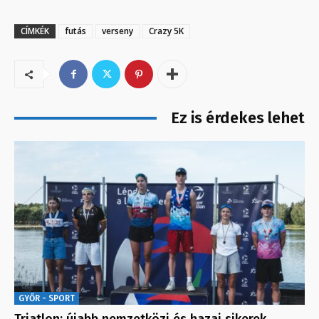
CÍMKÉK
futás
verseny
Crazy 5K
Ez is érdekes lehet
GYŐR - SPORT
Triatlon: újabb nemzetközi és hazai sikerek