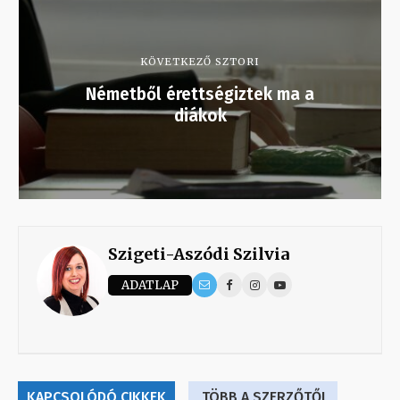
KÖVETKEZŐ SZTORI
Németből érettségiztek ma a
diákok
Szigeti-Aszódi Szilvia
ADATLAP
KAPCSOLÓDÓ CIKKEK
TÖBB A SZERZŐTŐL