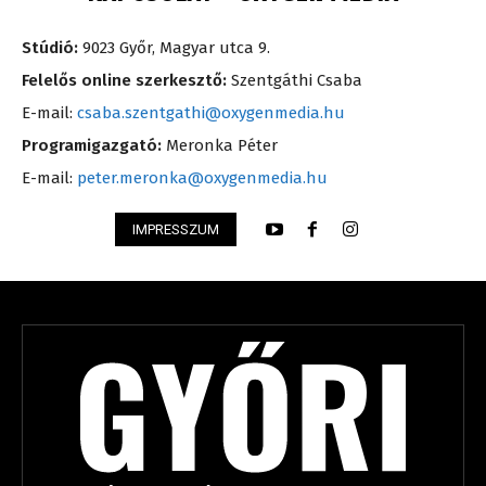
Stúdió:
9023 Győr, Magyar utca 9.
Felelős online szerkesztő:
Szentgáthi Csaba
E-mail:
csaba.szentgathi@oxygenmedia.hu
Programigazgató:
Meronka Péter
E-mail:
peter.meronka@oxygenmedia.hu
IMPRESSZUM