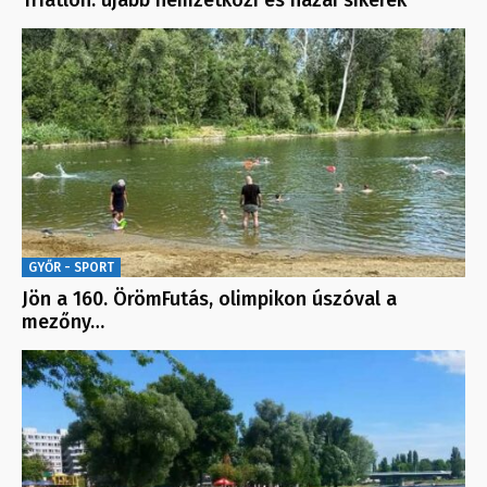
GYŐR - SPORT
Jön a 160. ÖrömFutás, olimpikon úszóval a
mezőny…