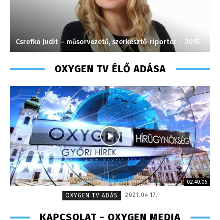
Csrefkó Judit – műsorvezető, szerkesztő-riporter – 2015
M
OXYGEN TV ÉLŐ ADÁSA
02:40:06
2021.04.17.
OXYGEN TV ADÁS
KAPCSOLAT - OXYGEN MEDIA