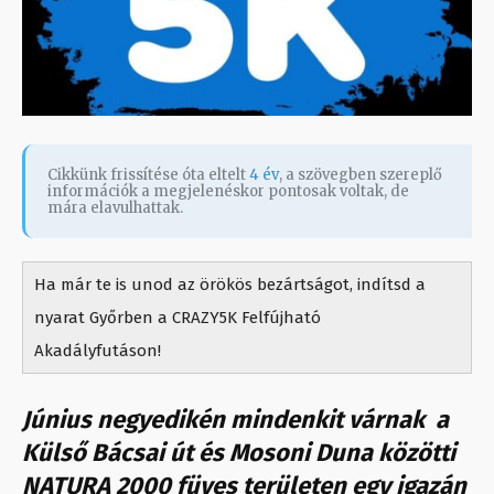
Cikkünk frissítése óta eltelt
4 év
, a szövegben szereplő
információk a megjelenéskor pontosak voltak, de
mára elavulhattak.
Ha már te is unod az örökös bezártságot, indítsd a
nyarat Győrben a CRAZY5K Felfújható
Akadályfutáson!
Június negyedikén mindenkit várnak a
Külső Bácsai út és Mosoni Duna közötti
NATURA 2000 füves területen egy igazán