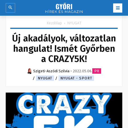
Kezdőlap
NYUGAT
Új akadályok, változatlan
hangulat! Ismét Győrben
a CRAZY5K!
Szigeti-Aszódi Szilvia
-
2022.05.06.
PR
NYUGAT
NYUGAT - SPORT