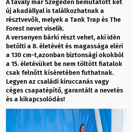
A tavaly már Szegeden bemutatott két
új akadállyal is találkozhatnak a
résztvevők, melyek a Tank Trap és The
Forest nevet viselik.
A versenyen bárki részt vehet, aki idén
betölti a 8. életévét és magassága eléri
a 130 cm-t,azonban biztonsági okokból
a 15. életévüket be nem töltött fiatalok
csak felnőtt kíséretében futhatnak.
Legyen az családi kiruccanás vagy
céges csapatépítő, garantált a nevetés
és a kikapcsolódás!