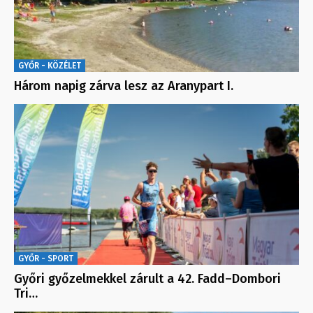
GYŐR - KÖZÉLET
Három napig zárva lesz az Aranypart I.
GYŐR - SPORT
Győri győzelmekkel zárult a 42. Fadd–Dombori
Tri…