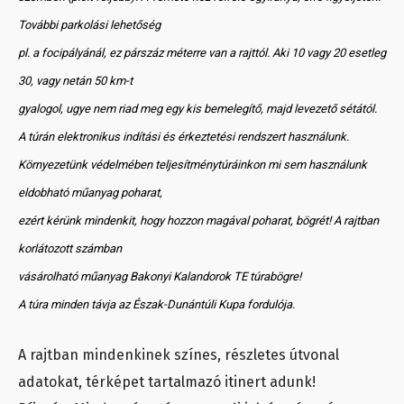
További parkolási lehetőség
pl. a focipályánál, ez párszáz méterre van a rajttól. Aki 10 vagy 20 esetleg
30, vagy netán 50 km-t
gyalogol, ugye nem riad meg egy kis bemelegítő, majd levezető sétától.
A túrán elektronikus indítási és érkeztetési rendszert használunk.
Környezetünk védelmében teljesítménytúráinkon mi sem használunk
eldobható műanyag poharat,
ezért kérünk mindenkit, hogy hozzon magával poharat, bögrét! A rajtban
korlátozott számban
vásárolható műanyag Bakonyi Kalandorok TE túrabögre!
A túra minden távja az Észak-Dunántúli Kupa fordulója.
A rajtban mindenkinek színes, részletes útvonal
adatokat, térképet tartalmazó itinert adunk!