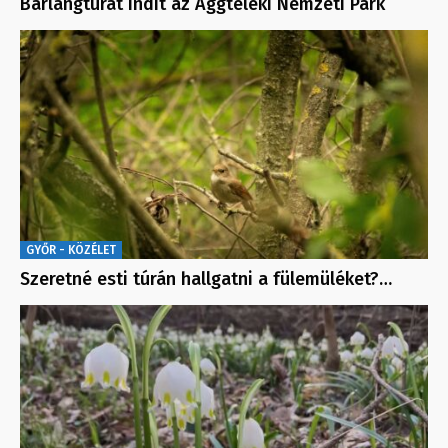
Barlangtúrát indít az Aggteleki Nemzeti Park
GYŐR - KÖZÉLET
Szeretné esti túrán hallgatni a fülemüléket?…