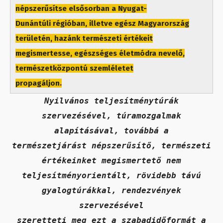
népszerűsítse elsősorban a Nyugat-
Dunántúli régióban, illetve egész Magyarország
területén, hazánk természeti értékeit
megismertesse, egészséges életmódra nevelő,
természetközpontú szemléletet
propagáljon.
Nyilvános teljesítménytúrák
szervezésével, túramozgalmak
alapításával, továbbá a
természetjárást népszerűsítő, természeti
értékeinket megismertető nem
teljesítményorientált, rövidebb távú
gyalogtúrákkal, rendezvények
szervezésével
szeretteti meg ezt a szabadidőformát a