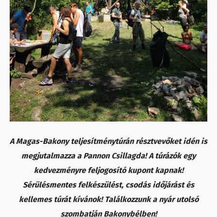
A Magas-Bakony teljesítménytúrán résztvevőket idén is
megjutalmazza a Pannon Csillagda! A túrázók egy
kedvezményre feljogosító kupont kapnak!
Sérülésmentes felkészülést, csodás időjárást és
kellemes túrát kívánok! Találkozzunk a nyár utolsó
szombatján Bakonybélben!