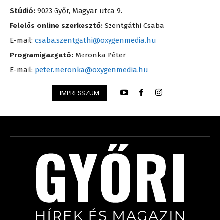
Stúdió:
9023 Győr, Magyar utca 9.
Felelős online szerkesztő:
Szentgáthi Csaba
E-mail:
csaba.szentgathi@oxygenmedia.hu
Programigazgató:
Meronka Péter
E-mail:
peter.meronka@oxygenmedia.hu
IMPRESSZUM