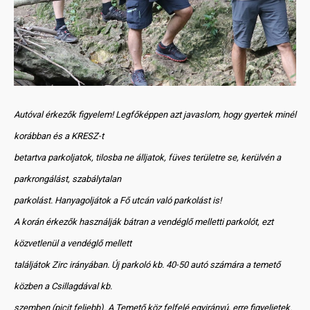
Autóval érkezők figyelem! Legfőképpen azt javaslom, hogy gyertek minél
korábban és a KRESZ-t
betartva parkoljatok, tilosba ne álljatok, füves területre se, kerülvén a
parkrongálást, szabálytalan
parkolást. Hanyagoljátok a Fő utcán való parkolást is!
A korán érkezők használják bátran a vendéglő melletti parkolót, ezt
közvetlenül a vendéglő mellett
találjátok Zirc irányában. Új parkoló kb. 40-50 autó számára a temető
közben a Csillagdával kb.
szemben (picit feljebb). A Temető köz felfelé egyirányú, erre figyeljetek.