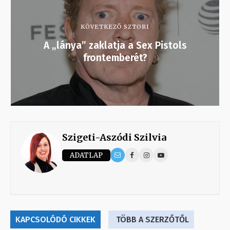
KÖVETKEZŐ SZTORI
A „lánya” zaklatja a Sex Pistols
frontemberét?
Szigeti-Aszódi Szilvia
ADATLAP
KAPCSOLÓDÓ CIKKEK
TÖBB A SZERZŐTŐL