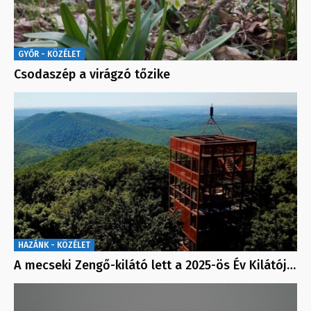
GYŐR - KÖZÉLET
Csodaszép a virágzó tőzike
HAZÁNK - KÖZÉLET
A mecseki Zengő-kilátó lett a 2025-ös Év Kilátój…