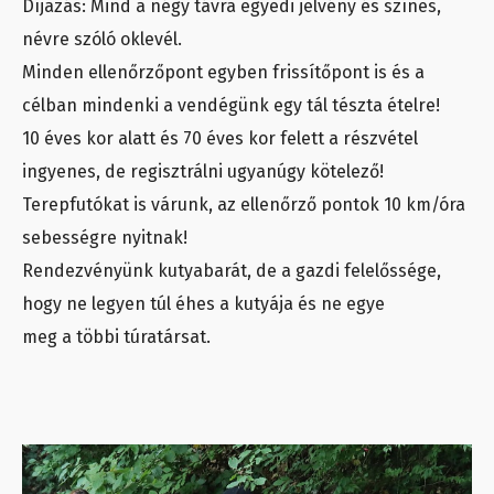
Díjazás: Mind a négy távra egyedi jelvény és színes,
névre szóló oklevél.
Minden ellenőrzőpont egyben frissítőpont is és a
célban mindenki a vendégünk egy tál tészta ételre!
10 éves kor alatt és 70 éves kor felett a részvétel
ingyenes, de regisztrálni ugyanúgy kötelező!
Terepfutókat is várunk, az ellenőrző pontok 10 km/óra
sebességre nyitnak!
Rendezvényünk kutyabarát, de a gazdi felelőssége,
hogy ne legyen túl éhes a kutyája és ne egye
meg a többi túratársat.