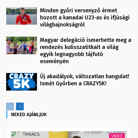
Minden győri versenyző érmet
hozott a kanadai U23-as és ifjúsági
világbajnokságról
Magyar delegáció ismerhette meg a
rendezés kulisszatitkait a világ
egyik legnagyobb tájfutó
eseményén
Új akadályok, változatlan hangulat!
Ismét Győrben a CRAZY5K!
NEKED AJÁNLJUK
VIDEÓ