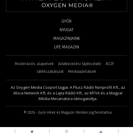
GYŐR
NYUGAT
MAGAZINJAINK
LIFE MAGAZIN
Moderációs alapelvek
Adatkezelési tájékoztató
ÁSZF
Játékszabályzat
Médiaajánlatunk
Az Oxygen Media Csoport tagjai: A Plusz Rádió Nonprofit Kft., az
Alisca Network Kft. és a Lajta Rádió Kft., az MTVA és a Magyar
Média Mecanatúra támogatottja.
©
2026
- Győri Hírek és Magazin. Minden jog fenntartva.