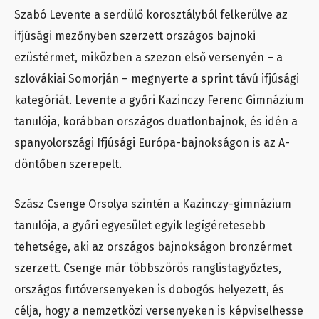
Szabó Levente a serdülő korosztályból felkerülve az
ifjúsági mezőnyben szerzett országos bajnoki
ezüstérmet, miközben a szezon első versenyén – a
szlovákiai Somorján – megnyerte a sprint távú ifjúsági
kategóriát. Levente a győri Kazinczy Ferenc Gimnázium
tanulója, korábban országos duatlonbajnok, és idén a
spanyolországi Ifjúsági Európa-bajnokságon is az A-
döntőben szerepelt.
Szász Csenge Orsolya szintén a Kazinczy-gimnázium
tanulója, a győri egyesület egyik legígéretesebb
tehetsége, aki az országos bajnokságon bronzérmet
szerzett. Csenge már többszörös ranglistagyőztes,
országos futóversenyeken is dobogós helyezett, és
célja, hogy a nemzetközi versenyeken is képviselhesse