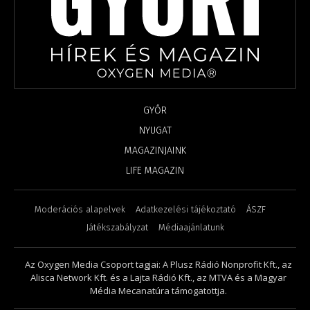
GYŐR
NYUGAT
MAGAZINJAINK
LIFE MAGAZIN
Moderációs alapelvek
Adatkezelési tájékoztató
ÁSZF
Játékszabályzat
Médiaajánlatunk
Az Oxygen Media Csoport tagjai: A Plusz Rádió Nonprofit Kft., az
Alisca Network Kft. és a Lajta Rádió Kft., az MTVA és a Magyar
Média Mecanatúra támogatottja.