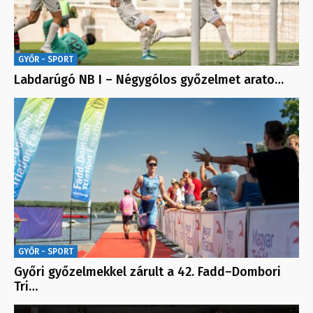
GYŐR - SPORT
Labdarúgó NB I – Négygólos győzelmet arato…
GYŐR - SPORT
Győri győzelmekkel zárult a 42. Fadd–Dombori
Tri…