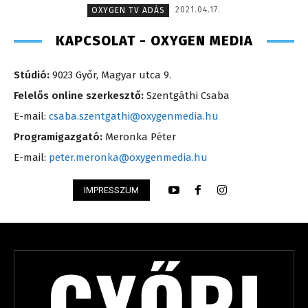
2021.04.17.
OXYGEN TV ADÁS
KAPCSOLAT - OXYGEN MEDIA
Stúdió:
9023 Győr, Magyar utca 9.
Felelős online szerkesztő:
Szentgáthi Csaba
E-mail:
csaba.szentgathi@oxygenmedia.hu
Programigazgató:
Meronka Péter
E-mail:
peter.meronka@oxygenmedia.hu
IMPRESSZUM