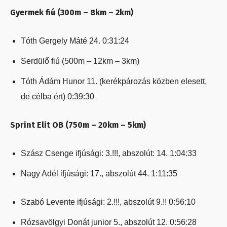
Gyermek fiú (300m – 8km – 2km)
Tóth Gergely Máté 24. 0:31:24
Serdülő fiú (500m – 12km – 3km)
Tóth Ádám Hunor 11. (kerékpározás közben elesett,
de célba ért) 0:39:30
Sprint Elit OB (750m – 20km – 5km)
Szász Csenge ifjúsági: 3.!!!, abszolút: 14. 1:04:33
Nagy Adél ifjúsági: 17., abszolút 44. 1:11:35
Szabó Levente ifjúsági: 2.!!!, abszolút 9.!! 0:56:10
Rózsavölgyi Donát junior 5., abszolút 12. 0:56:28