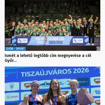
GYŐR - SPORT
Ismét a lehető legtöbb cím megnyerése a cél
Győr…