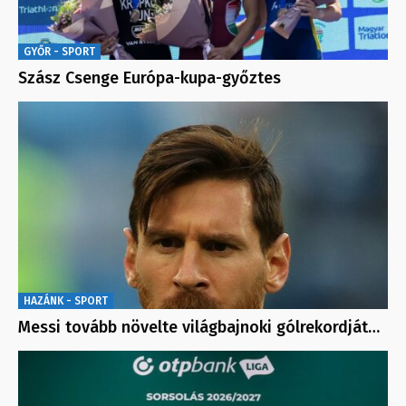
GYŐR - SPORT
Szász Csenge Európa-kupa-győztes
HAZÁNK - SPORT
Messi tovább növelte világbajnoki gólrekordját…