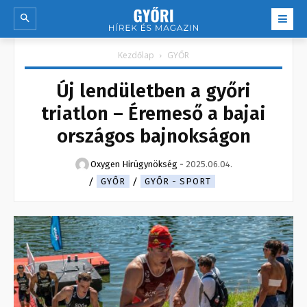
Kezdőlap
GYŐR
Új lendületben a győri
triatlon – Éremeső a bajai
országos bajnokságon
Oxygen Hirügynökség
-
2025.06.04.
GYŐR
GYŐR - SPORT