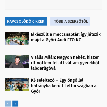
KAPCSOLÓDÓ CIKKEK
TÖBB A SZERZŐTŐL
Elkészült a meccsnaptár: így játszik
majd a Győri Audi ETO KC
Vitális Milán: Nagyon nehéz, hiszen
itt nőttem fel, itt váltam gyerekből
labdarúgóvá
Kl-selejtező – Egy öngóllal
hátrányba került Lettországban a
Győr