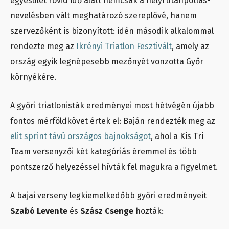
egyesület rövid idő alatt nemcsak a helyi utánpótlás-
nevelésben vált meghatározó szereplővé, hanem
szervezőként is bizonyított: idén második alkalommal
rendezte meg az
Ikrényi Triatlon Fesztivált
, amely az
ország egyik legnépesebb mezőnyét vonzotta Győr
környékére.
A győri triatlonisták eredményei most hétvégén újabb
fontos mérföldkövet értek el: Baján rendezték meg az
elit sprint távú országos bajnokságot
, ahol a Kis Tri
Team versenyzői két kategóriás éremmel és több
pontszerző helyezéssel hívták fel magukra a figyelmet.
A bajai verseny legkiemelkedőbb győri eredményeit
Szabó Levente
és
Szász Csenge
hozták: