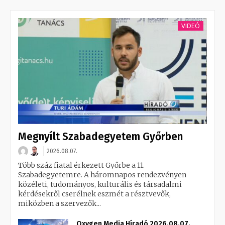
VIDEÓ
Megnyílt Szabadegyetem Győrben
2026.08.07.
Több száz fiatal érkezett Győrbe a 11.
Szabadegyetemre. A háromnapos rendezvényen
közéleti, tudományos, kulturális és társadalmi
kérdésekről cserélnek eszmét a résztvevők,
miközben a szervezők...
Oxygen Media Híradó 2026.08.07.