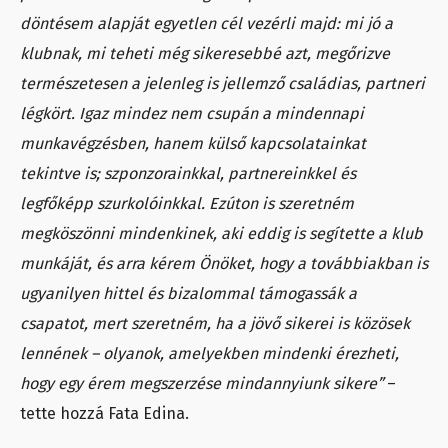
döntésem alapját egyetlen cél vezérli majd: mi jó a
klubnak, mi teheti még sikeresebbé azt, megőrizve
természetesen a jelenleg is jellemző családias, partneri
légkört. Igaz mindez nem csupán a mindennapi
munkavégzésben, hanem külső kapcsolatainkat
tekintve is; szponzorainkkal, partnereinkkel és
legfőképp szurkolóinkkal. Ezúton is szeretném
megköszönni mindenkinek, aki eddig is segítette a klub
munkáját, és arra kérem Önöket, hogy a továbbiakban is
ugyanilyen hittel és bizalommal támogassák a
csapatot, mert szeretném, ha a jövő sikerei is közösek
lennének – olyanok, amelyekben mindenki érezheti,
hogy egy érem megszerzése mindannyiunk sikere”
–
tette hozzá Fata Edina.