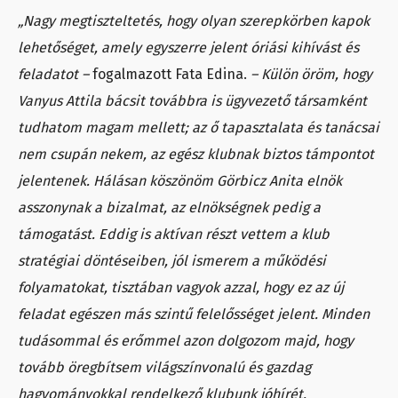
„Nagy megtiszteltetés, hogy olyan szerepkörben kapok
lehetőséget, amely egyszerre jelent óriási kihívást és
feladatot –
fogalmazott Fata Edina.
– Külön öröm, hogy
Vanyus Attila bácsit továbbra is ügyvezető társamként
tudhatom magam mellett; az ő tapasztalata és tanácsai
nem csupán nekem, az egész klubnak biztos támpontot
jelentenek. Hálásan köszönöm Görbicz Anita elnök
asszonynak a bizalmat, az elnökségnek pedig a
támogatást. Eddig is aktívan részt vettem a klub
stratégiai döntéseiben, jól ismerem a működési
folyamatokat, tisztában vagyok azzal, hogy ez az új
feladat egészen más szintű felelősséget jelent. Minden
tudásommal és erőmmel azon dolgozom majd, hogy
tovább öregbítsem világszínvonalú és gazdag
hagyományokkal rendelkező klubunk jóhírét.