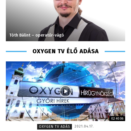
Tóth Bálint – operatőr-vágó
S
OXYGEN TV ÉLŐ ADÁSA
02:40:06
2021.04.17.
OXYGEN TV ADÁS