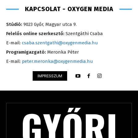
KAPCSOLAT - OXYGEN MEDIA
Stúdió:
9023 Győr, Magyar utca 9.
Felelős online szerkesztő:
Szentgáthi Csaba
E-mail:
csaba.szentgathi@oxygenmedia.hu
Programigazgató:
Meronka Péter
E-mail:
peter.meronka@oxygenmedia.hu
IMPRESSZUM