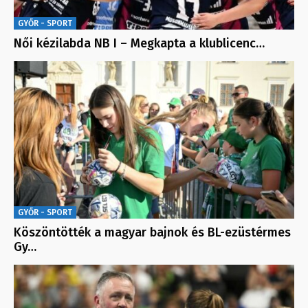
GYŐR - SPORT
Női kézilabda NB I – Megkapta a klublicenc…
GYŐR - SPORT
Köszöntötték a magyar bajnok és BL-ezüstérmes
Gy…