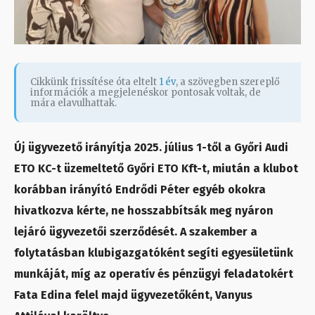
Cikkünk frissítése óta eltelt
1 év
, a szövegben szereplő
információk a megjelenéskor pontosak voltak, de
mára elavulhattak.
Új ügyvezető irányítja 2025. július 1-től a Győri Audi
ETO KC-t üzemeltető Győri ETO Kft-t, miután a klubot
korábban irányító Endrődi Péter egyéb okokra
hivatkozva kérte, ne hosszabbítsák meg nyáron
lejáró ügyvezetői szerződését. A szakember a
folytatásban klubigazgatóként segíti egyesületünk
munkáját, míg az operatív és pénzügyi feladatokért
Fata Edina felel majd ügyvezetőként, Vanyus