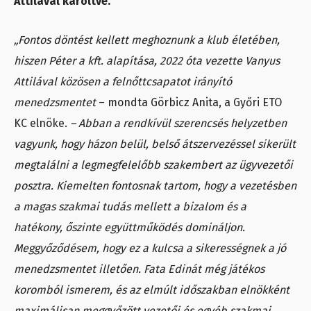
Attilával karöltve.
„Fontos döntést kellett meghoznunk a klub életében,
hiszen Péter a kft. alapítása, 2022 óta vezette Vanyus
Attilával közösen a felnőttcsapatot irányító
menedzsmentet
– mondta Görbicz Anita, a Győri ETO
KC elnöke.
– Abban a rendkívül szerencsés helyzetben
vagyunk, hogy házon belül, belső átszervezéssel sikerült
megtalálni a legmegfelelőbb szakembert az ügyvezetői
posztra. Kiemelten fontosnak tartom, hogy a vezetésben
a magas szakmai tudás mellett a bizalom és a
hatékony, őszinte együttműködés domináljon.
Meggyőződésem, hogy ez a kulcsa a sikerességnek a jó
menedzsmentet illetően. Fata Edinát még játékos
koromból ismerem, és az elmúlt időszakban elnökként
maximálisan meggyőzött vezetői és egyéb szakmai