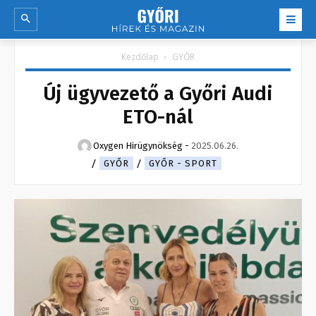
Kezdőlap
GYŐR
Új ügyvezető a Győri Audi
ETO-nál
Oxygen Hirügynökség
-
2025.06.26.
GYŐR
GYŐR - SPORT