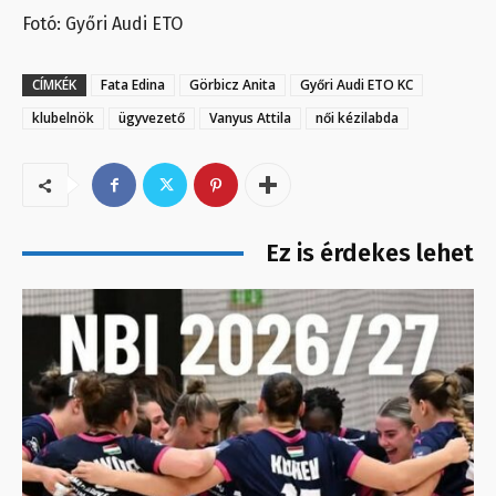
Fotó: Győri Audi ETO
CÍMKÉK
Fata Edina
Görbicz Anita
Győri Audi ETO KC
klubelnök
ügyvezető
Vanyus Attila
női kézilabda
Ez is érdekes lehet