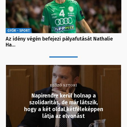
GYŐR - SPORT
Az idény végén befejezi pályafutását Nathalie
Ha…
ELŐZŐ SZTORI
Napirendre kerül holnap a
szolidaritás, de már látszik,
hogy a két oldal kétféleképpen
látja az elvonást