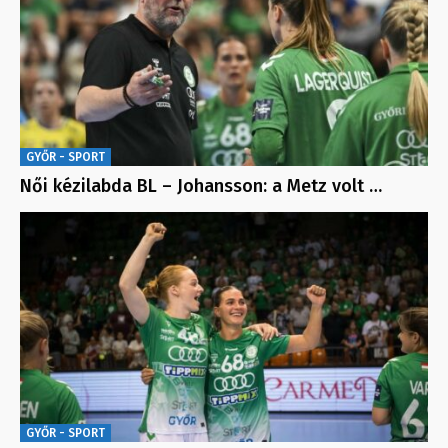
GYŐR - SPORT
Női kézilabda BL – Johansson: a Metz volt …
GYŐR - SPORT