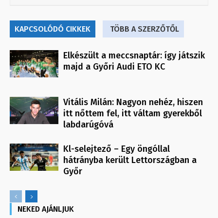
KAPCSOLÓDÓ CIKKEK
TÖBB A SZERZŐTŐL
Elkészült a meccsnaptár: így játszik
majd a Győri Audi ETO KC
Vitális Milán: Nagyon nehéz, hiszen
itt nőttem fel, itt váltam gyerekből
labdarúgóvá
Kl-selejtező – Egy öngóllal
hátrányba került Lettországban a
Győr
NEKED AJÁNLJUK