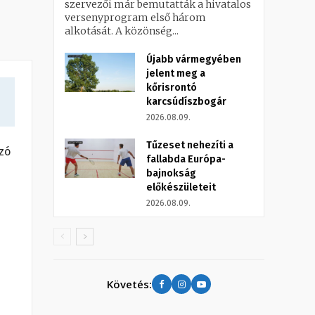
szervezői már bemutatták a hivatalos
versenyprogram első három
alkotását. A közönség...
Újabb vármegyében
jelent meg a
kőrisrontó
karcsúdíszbogár
2026.08.09.
Tűzeset nehezíti a
zó
fallabda Európa-
bajnokság
előkészületeit
2026.08.09.
Követés: