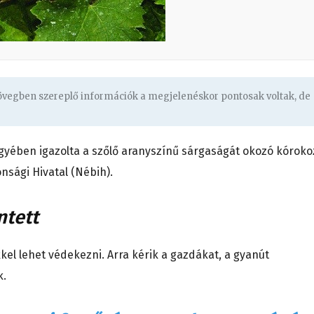
zövegben szereplő információk a megjelenéskor pontosak voltak, de
yében igazolta a szőlő aranyszínű sárgaságát okozó kóroko
nsági Hivatal (Nébih).
ntett
el lehet védekezni. Arra kérik a gazdákat, a gyanút
k.