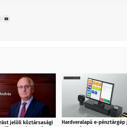
Hardveralapú e-pénztárgép 
ást jelöli köztársasági