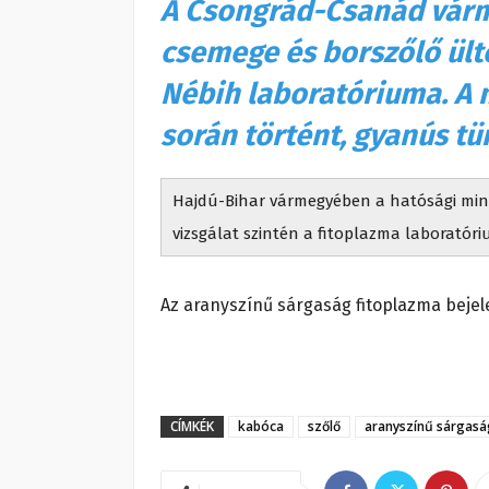
A Csongrád-Csanád várm
csemege és borszőlő ült
Nébih laboratóriuma. A m
során történt, gyanús t
Hajdú-Bihar vármegyében a hatósági minta
vizsgálat szintén a fitoplazma laboratór
Az aranyszínű sárgaság fitoplazma bejelen
CÍMKÉK
kabóca
szőlő
aranyszínű sárgasá