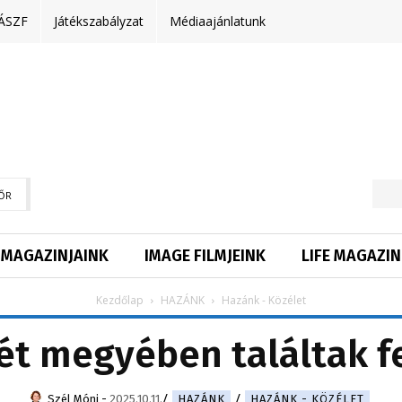
ÁSZF
Játékszabályzat
Médiaajánlatunk
ŐR
MAGAZINJAINK
IMAGE FILMJEINK
LIFE MAGAZIN
Kezdőlap
HAZÁNK
Hazánk - Közélet
ét megyében találtak f
Szél Móni
-
2025.10.11.
HAZÁNK
HAZÁNK - KÖZÉLET