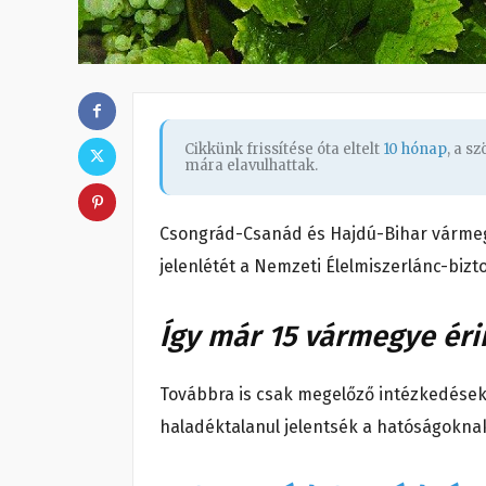
Cikkünk frissítése óta eltelt
10 hónap
, a s
mára elavulhattak.
Csongrád-Csanád és Hajdú-Bihar vármeg
jelenlétét a Nemzeti Élelmiszerlánc-bizto
Így már 15 vármegye éri
Továbbra is csak megelőző intézkedésekk
haladéktalanul jelentsék a hatóságokna