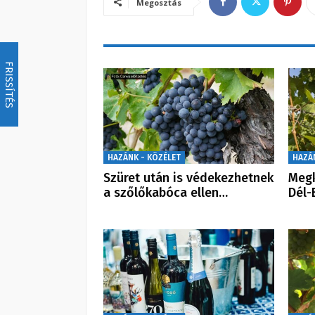
Megosztás
FRISSÍTÉS
HAZÁNK - KÖZÉLET
HAZÁ
Szüret után is védekezhetnek
Megk
a szőlőkabóca ellen…
Dél-