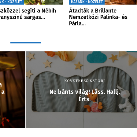
NK - KÖZÉLET
HAZÁNK - KÖZÉLET
szközzel segíti a Nébih
Átadták a Brillante
ranyszínű sárgas…
Nemzetközi Pálinka- és
Párla…
KÖVETKEZŐ SZTORI
a
 a
Ne bánts világ! Láss. Hallj.
Érts.