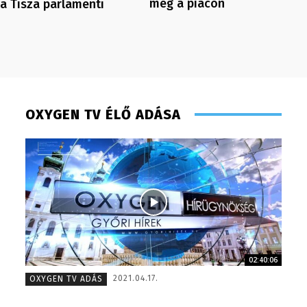
meg a piacon
a Tisza parlamenti
OXYGEN TV ÉLŐ ADÁSA
02:40:06
Varga László – operatőr-vágó – 2020
Monoczk
2021.04.17.
OXYGEN TV ADÁS