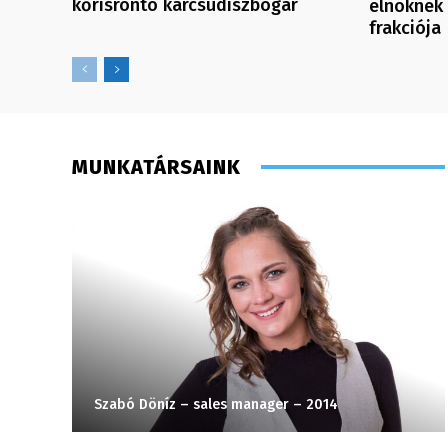
kőrisrontó karcsúdíszbogár
elnöknek 
frakciója
MUNKATÁRSAINK
Szabó Döníz – sales manager – 2014