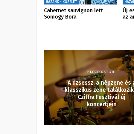
HAZÁNK - KÖZÉLET
HAZÁ
Cabernet sauvignon lett
Új e
Somogy Bora
az a
ELŐZŐ SZTORI
A dzsessz, a népzene és 
klasszikus zene találkozik
Cziffra Fesztivál új
koncertjein