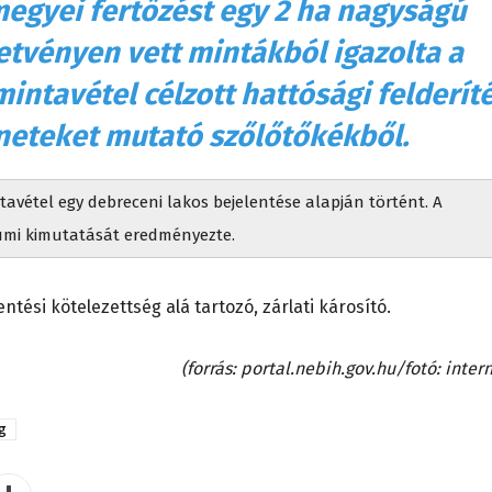
egyei fertőzést egy 2 ha nagyságú
etvényen vett mintákból igazolta a
intavétel célzott hattósági felderít
üneteket mutató szőlőtőkékből.
vétel egy debreceni lakos bejelentése alapján történt. A
iumi kimutatását eredményezte.
tési kötelezettség alá tartozó, zárlati károsító.
(forrás: portal.nebih.gov.hu/fotó: inter
g