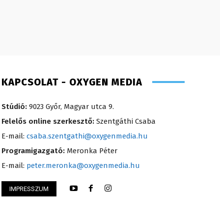
KAPCSOLAT - OXYGEN MEDIA
Stúdió:
9023 Győr, Magyar utca 9.
Felelős online szerkesztő:
Szentgáthi Csaba
E-mail:
csaba.szentgathi@oxygenmedia.hu
Programigazgató:
Meronka Péter
E-mail:
peter.meronka@oxygenmedia.hu
IMPRESSZUM
i Mária – értékesítési vezető – 2014
Koródi Petra – mű