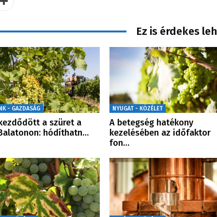
Ez is érdekes le
NK - GAZDASÁG
NYUGAT - KÖZÉLET
ezdődött a szüret a
A betegség hatékony
Balatonon: hódíthatn…
kezelésében az időfaktor
fon…