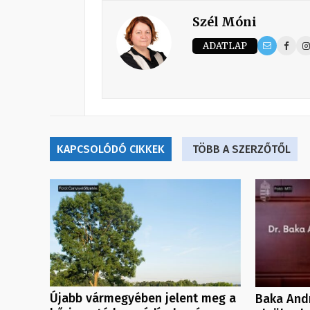
Szél Móni
ADATLAP
KAPCSOLÓDÓ CIKKEK
TÖBB A SZERZŐTŐL
Újabb vármegyében jelent meg a
Baka Andr