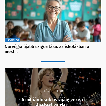
TECHNIKA
Norvégia újabb szigorítása: az iskolákban a
mest…
ELŐZŐ SZTORI
A milliárdosok listájáig vezető
énekesi karrier…