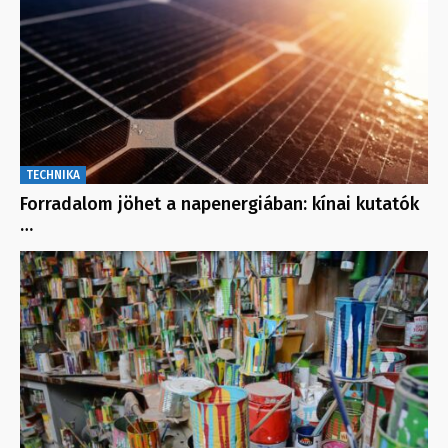
TECHNIKA
Forradalom jöhet a napenergiában: kínai kutatók
…