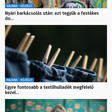
HAZÁNK - KÖZÉLET
Nyári barkácsolás után: ezt tegyük a festékes
do…
HAZÁNK - KÖZÉLET
Egyre fontosabb a textilhulladék megfelelő
kezel…