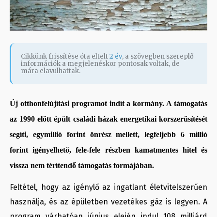
Cikkünk frissítése óta eltelt
2 év
, a szövegben szereplő
információk a megjelenéskor pontosak voltak, de
mára elavulhattak.
Új otthonfelújítási programot indít a kormány. A támogatás
az 1990 előtt épült családi házak energetikai korszerűsítését
segíti, egymillió forint önrész mellett, legfeljebb 6 millió
forint igényelhető, fele-fele részben kamatmentes hitel és
vissza nem térítendő támogatás formájában.
Feltétel, hogy az igénylő az ingatlant életvitelszerűen
használja, és az épületben vezetékes gáz is legyen. A
program várhatóan június elején indul 108 milliárd