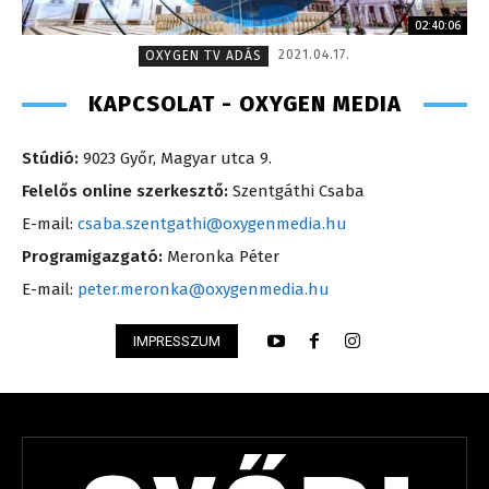
02:40:06
2021.04.17.
OXYGEN TV ADÁS
KAPCSOLAT - OXYGEN MEDIA
Stúdió:
9023 Győr, Magyar utca 9.
Felelős online szerkesztő:
Szentgáthi Csaba
E-mail:
csaba.szentgathi@oxygenmedia.hu
Programigazgató:
Meronka Péter
E-mail:
peter.meronka@oxygenmedia.hu
IMPRESSZUM