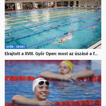
GYŐR - SPORT
Elrajtolt a XVIII. Győr Open: most az úszásé a f…