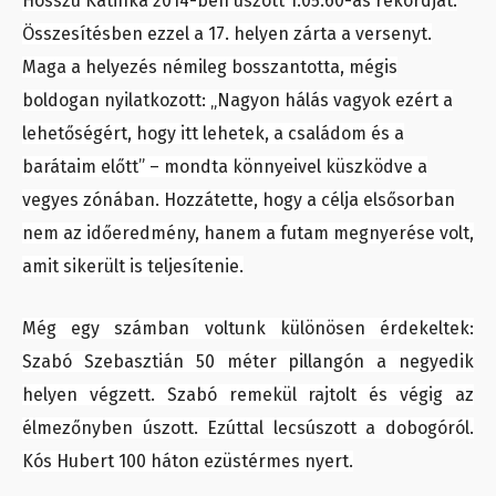
Hosszú Katinka 2014-ben úszott 1:05.60-as rekordját.
Összesítésben ezzel a 17. helyen zárta a versenyt.
Maga a helyezés némileg bosszantotta, mégis
boldogan nyilatkozott: „Nagyon hálás vagyok ezért a
lehetőségért, hogy itt lehetek, a családom és a
barátaim előtt” – mondta könnyeivel küszködve a
vegyes zónában. Hozzátette, hogy a célja elsősorban
nem az időeredmény, hanem a futam megnyerése volt,
amit sikerült is teljesítenie.
Még egy számban voltunk különösen érdekeltek:
Szabó Szebasztián 50 méter pillangón a negyedik
helyen végzett. Szabó remekül rajtolt és végig az
élmezőnyben úszott. Ezúttal lecsúszott a dobogóról.
Kós Hubert 100 háton ezüstérmes nyert.