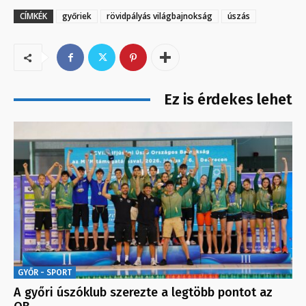
CÍMKÉK
győriek
rövidpályás világbajnokság
úszás
Ez is érdekes lehet
GYŐR - SPORT
A győri úszóklub szerezte a legtöbb pontot az