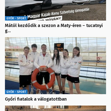
GYŐR - SPORT
Mától kezdődik a szezon a Maty-éren – tucatnyi
g…
GYŐR - SPORT
Győri fiatalok a válogatottban