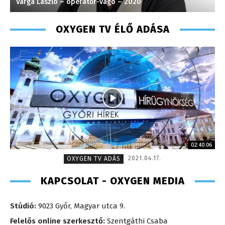
Varga László – operatőr-vágó – 2020
F
OXYGEN TV ÉLŐ ADÁSA
02:40:06
2021.04.17.
OXYGEN TV ADÁS
KAPCSOLAT - OXYGEN MEDIA
Stúdió:
9023 Győr, Magyar utca 9.
Felelős online szerkesztő:
Szentgáthi Csaba