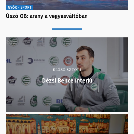
GYŐR - SPORT
Úszó OB: arany a vegyesváltóban
ELŐZŐ SZTORI
Dézsi Bence interjú