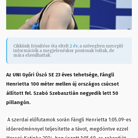
Cikkünk frissítése óta eltelt
2 év
, a szövegben szereplő
információk a megjelenéskor pontosak voltak, de
mára elavulhattak.
Az UNI Győri Úszó SE 23 éves tehetsége, Fángli
Henrietta 100 méter mellen új országos csúcsot
állított fel. Szabó Szebasztián negyedik lett 50
pillangón.
A szerdai előfutamok során
Fángli Henrietta
1:05.09-es
időeredménnyel teljesítette a távot, megdöntve ezzel