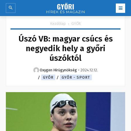
Kezdőlap
GYŐR
Úszó VB: magyar csúcs és
negyedik hely a győri
úszóktól
Oxygen Hirügynökség
-
2024.12.12.
GYŐR
GYŐR - SPORT