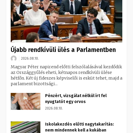
Újabb rendkívüli ülés a Parlamentben
2026.08.10.
Magyar Péter napirend előtti felszólalásával kezdődik
az Országgyűlés eheti, kétnapos rendkívüli ülése
hétfőn. Két új fideszes képviselői is esküt tehet, majd a
parlament bizottsági...
Pénzért, vizsgálat nélkül írt fel
nyugtatót egy orvos
2026.08.10.
Iskolakezdés előtti nagytakarítás:
nem mindennek kell a kukában