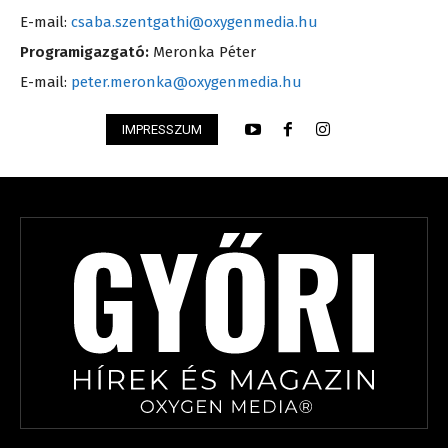
E-mail:
csaba.szentgathi@oxygenmedia.hu
Programigazgató:
Meronka Péter
E-mail:
peter.meronka@oxygenmedia.hu
IMPRESSZUM