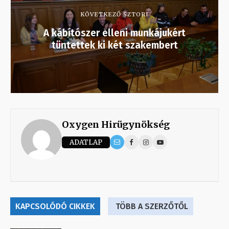
KÖVETKEZŐ SZTORI
A kábítószer elleni munkájukért
tüntettek ki két szakembert
Oxygen Hirügynökség
ADATLAP
KAPCSOLÓDÓ CIKKEK
TÖBB A SZERZŐTŐL