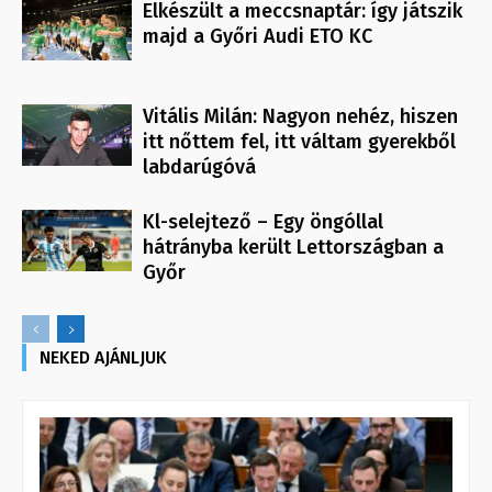
Elkészült a meccsnaptár: így játszik
majd a Győri Audi ETO KC
Vitális Milán: Nagyon nehéz, hiszen
itt nőttem fel, itt váltam gyerekből
labdarúgóvá
Kl-selejtező – Egy öngóllal
hátrányba került Lettországban a
Győr
NEKED AJÁNLJUK