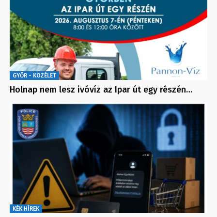
GYŐR - KÖZÉLET
Holnap nem lesz ivóvíz az Ipar út egy részén…
KÉK HÍREK