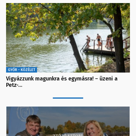
GYŐR - KÖZÉLET
Vigyázzunk magunkra és egymásra! – üzeni a
Petz-…
ELŐZŐ SZTORI