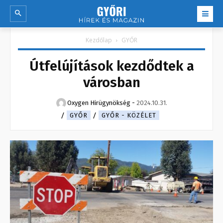
Kezdőlap
GYŐR
Útfelújítások kezdődtek a
városban
Oxygen Hirügynökség
-
2024.10.31.
GYŐR
GYŐR - KÖZÉLET