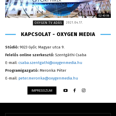
02:40:06
2021.04.17.
OXYGEN TV ADÁS
KAPCSOLAT - OXYGEN MEDIA
Stúdió:
9023 Győr, Magyar utca 9.
Felelős online szerkesztő:
Szentgáthi Csaba
E-mail:
csaba.szentgathi@oxygenmedia.hu
Programigazgató:
Meronka Péter
E-mail:
peter.meronka@oxygenmedia.hu
IMPRESSZUM