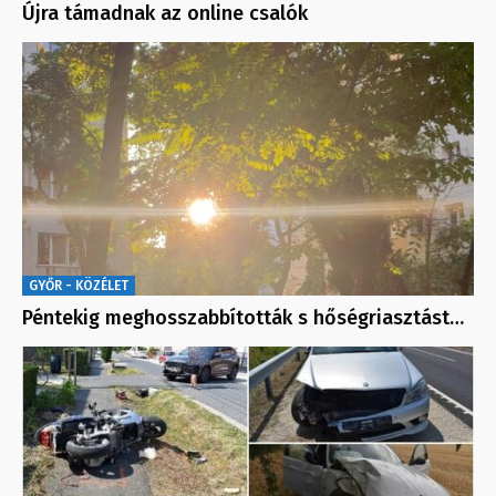
Újra támadnak az online csalók
GYŐR - KÖZÉLET
Péntekig meghosszabbították s hőségriasztást…