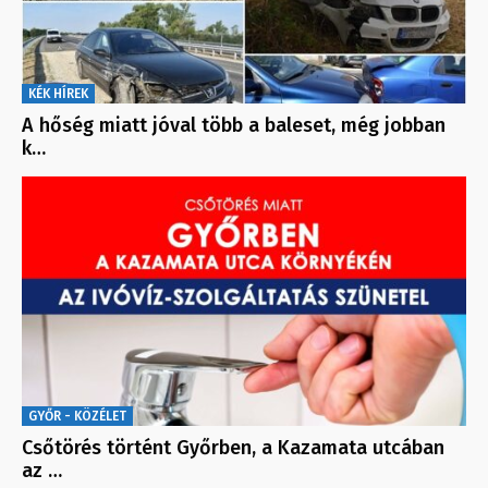
KÉK HÍREK
A hőség miatt jóval több a baleset, még jobban
k…
GYŐR - KÖZÉLET
Csőtörés történt Győrben, a Kazamata utcában
az …