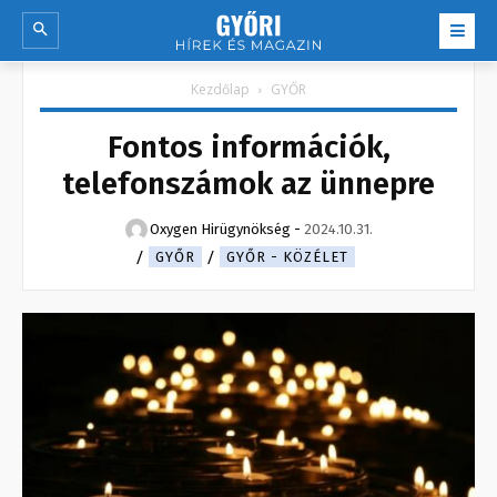
Kezdőlap
GYŐR
Fontos információk,
telefonszámok az ünnepre
Oxygen Hirügynökség
-
2024.10.31.
GYŐR
GYŐR - KÖZÉLET