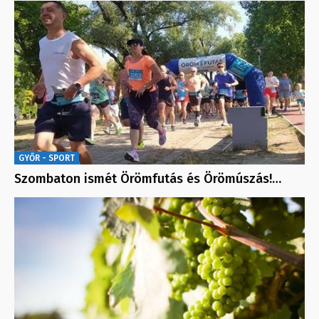
GYŐR - SPORT
Szombaton ismét Örömfutás és Örömúszás!…