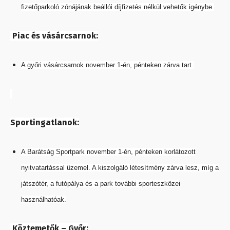
fizetőparkoló zónájának beállói díjfizetés nélkül vehetők igénybe.
Piac és vásárcsarnok:
A győri vásárcsarnok november 1-én, pénteken zárva tart.
Sportingatlanok:
A Barátság Sportpark november 1-én, pénteken korlátozott
nyitvatartással üzemel. A kiszolgáló létesítmény zárva lesz, míg a
játszótér, a futópálya és a park további sporteszközei
használhatóak.
Köztemetők – Győr: