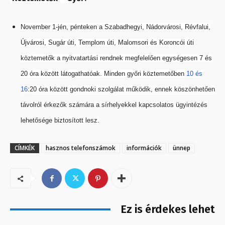
November 1-jén, pénteken a Szabadhegyi, Nádorvárosi, Révfalui,
Újvárosi, Sugár úti, Templom úti, Malomsori és Koroncói úti
köztemetők a nyitvatartási rendnek megfelelően egységesen 7 és
20 óra között látogathatóak. Minden győri köztemetőben
10 és
16
:20 óra között gondnoki szolgálat működik, ennek köszönhetően
távolról érkezők számára a sírhelyekkel kapcsolatos ügyintézés
lehetősége biztosított lesz.
CÍMKÉK
hasznos telefonszámok
információk
ünnep
Ez is érdekes lehet