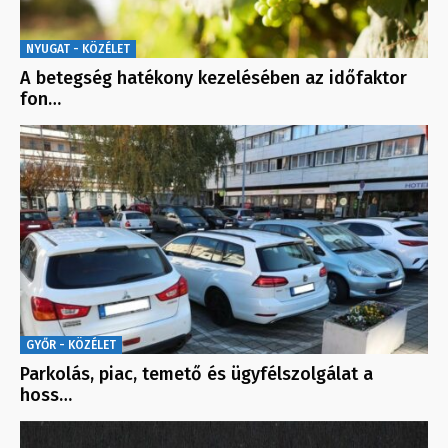
NYUGAT - KÖZÉLET
A betegség hatékony kezelésében az időfaktor
fon…
GYŐR - KÖZÉLET
Parkolás, piac, temető és ügyfélszolgálat a
hoss…