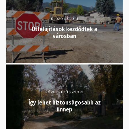
ELŐZŐ SZTORI
Útfelújítások kezdődtek a
városban
KÖVETKEZŐ SZTORI
Így lehet biztonságosabb az
ünnep