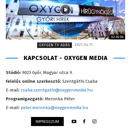
02:40:06
2021.04.17.
OXYGEN TV ADÁS
KAPCSOLAT - OXYGEN MEDIA
Stúdió:
9023 Győr, Magyar utca 9.
Felelős online szerkesztő:
Szentgáthi Csaba
E-mail:
csaba.szentgathi@oxygenmedia.hu
Programigazgató:
Meronka Péter
E-mail:
peter.meronka@oxygenmedia.hu
IMPRESSZUM