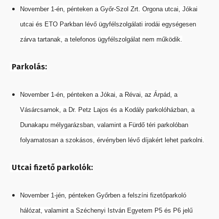
November 1-én, pénteken a Győr-Szol Zrt. Orgona utcai, Jókai
utcai és ETO Parkban lévő ügyfélszolgálati irodái egységesen
zárva tartanak, a telefonos ügyfélszolgálat nem működik.
Parkolás:
November 1-én, pénteken a Jókai, a Révai, az Árpád, a
Vásárcsarnok, a Dr. Petz Lajos és a Kodály parkolóházban, a
Dunakapu mélygarázsban, valamint a Fürdő téri parkolóban
folyamatosan a szokásos, érvényben lévő díjakért lehet parkolni.
Utcai fizető parkolók:
November 1-jén, pénteken Győrben a felszíni fizetőparkoló
hálózat, valamint a Széchenyi István Egyetem P5 és P6 jelű