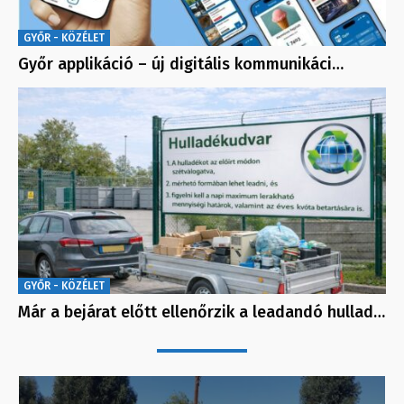
GYŐR - KÖZÉLET
Győr applikáció – új digitális kommunikáci…
GYŐR - KÖZÉLET
Már a bejárat előtt ellenőrzik a leadandó hullad…