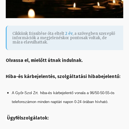
Cikkünk frissítése óta eltelt
2 év
, a szövegben szereplő
információk a megjelenéskor pontosak voltak, de
mára elavulhattak.
Olvassa el, mielőtt útnak indulnak.
Hiba-és kárbejelentés, szolgáltatási hibabejelentő:
A Győr-Szol Zrt. hiba-és kárbejelentő vonala a 96/50-50-55-ös
telefonszámon minden naptári napon 0-24 órában hívható.
Ügyfélszolgálatok: