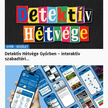
GYŐR - KÖZÉLET
Detektív Hétvége Győrben – interaktív
szabadtéri…