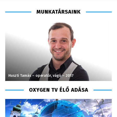
MUNKATÁRSAINK
Huszti Tamás – operatőr, vágó – 2017
M
OXYGEN TV ÉLŐ ADÁSA