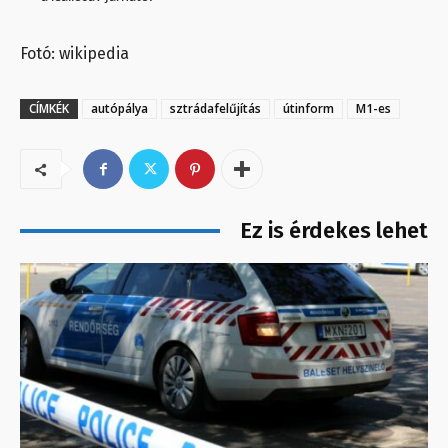
Fotó: wikipedia
CÍMKÉK
autópálya
sztrádafelűjítás
útinform
M1-es
Ez is érdekes lehet