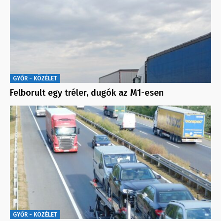
GYŐR - KÖZÉLET
Felborult egy tréler, dugók az M1-esen
GYŐR - KÖZÉLET