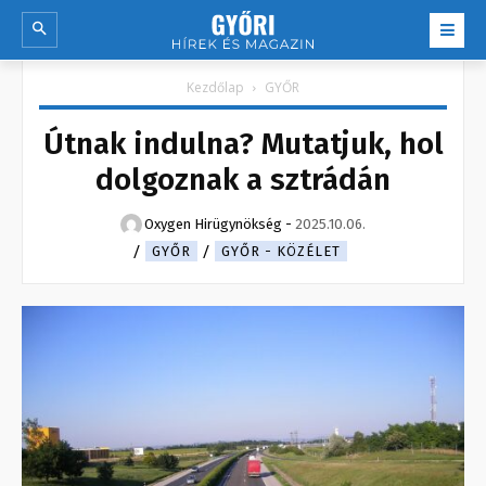
Kezdőlap
GYŐR
Útnak indulna? Mutatjuk, hol
dolgoznak a sztrádán
Oxygen Hirügynökség
-
2025.10.06.
GYŐR
GYŐR - KÖZÉLET