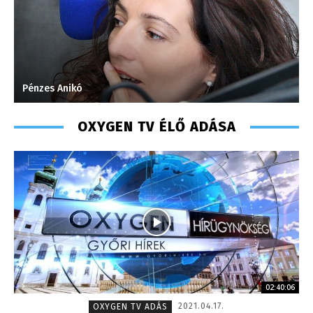
Pénzes Anikó
M
OXYGEN TV ÉLŐ ADÁSA
02:40:06
2021.04.17.
OXYGEN TV ADÁS