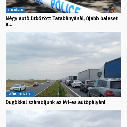
KÉK HÍREK
Négy autó ütközött Tatabányánál, újabb baleset
a…
GYŐR - KÖZÉLET
Dugókkal számoljunk az M1-es autópályán!