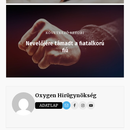
KÖVETKEZŐ SZTORI
Nevelőjére támadt a fiatalkorú
fiú
Oxygen Hirügynökség
ADATLAP