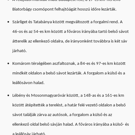
Biatorbágy csomópont felhajtóágát hosszú időre lezárták.
Szárliget és Tatabánya között megváltozott a forgalmi rend. A
46-os és az 54-es km között a főváros irányába tartó belső sávot
átterelik az ellenkező oldalra, de irányonként továbbra is két sáv
járható.
Komárom térségében aszfaltoznak, a 84-es és 97-es km között
mindkét oldalon a belső sávot lezárták. A forgalom a külső és a
leállósávon halad.
Lébény és Mosonmagyaróvár között, a 148-as és a 161-es km
között átépítették a terelést, a határ felé vezető oldalon a belső
sávot találják zárva az autósok, a forgalom a külső és az
ellenkező oldal belső sávján halad. A főváros irányába a külső- és
a leállósáv járható.