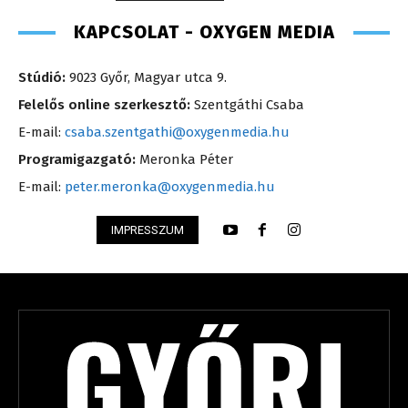
KAPCSOLAT - OXYGEN MEDIA
Stúdió:
9023 Győr, Magyar utca 9.
Felelős online szerkesztő:
Szentgáthi Csaba
E-mail:
csaba.szentgathi@oxygenmedia.hu
Programigazgató:
Meronka Péter
E-mail:
peter.meronka@oxygenmedia.hu
IMPRESSZUM