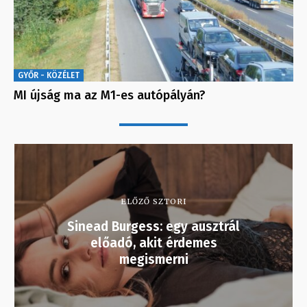
GYŐR - KÖZÉLET
MI újság ma az M1-es autópályán?
ELŐZŐ SZTORI
Sinead Burgess: egy ausztrál
előadó, akit érdemes
megismerni