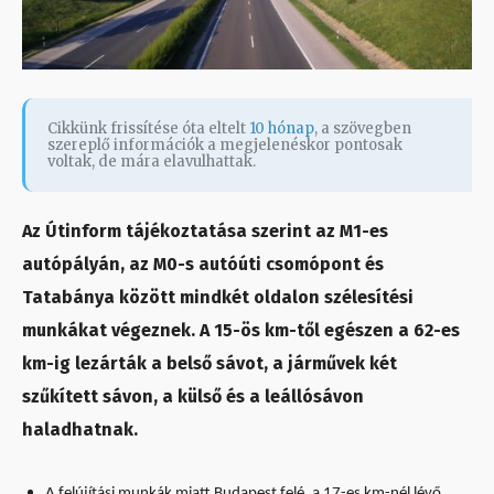
Cikkünk frissítése óta eltelt
10 hónap
, a szövegben
szereplő információk a megjelenéskor pontosak
voltak, de mára elavulhattak.
Az Útinform tájékoztatása szerint az M1-es
autópályán, az M0-s autóúti csomópont és
Tatabánya között mindkét oldalon szélesítési
munkákat végeznek. A 15-ös km-től egészen a 62-es
km-ig lezárták a belső sávot, a járművek két
szűkített sávon, a külső és a leállósávon
haladhatnak.
A felújítási munkák miatt Budapest felé, a 17-es km-nél lévő