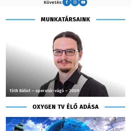
Követés:
MUNKATÁRSAINK
Tóth Bálint – operatőr-vágó – 2009
H
OXYGEN TV ÉLŐ ADÁSA