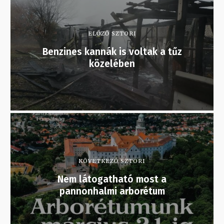
ELŐZŐ SZTORI
Benzines kannák is voltak a tűz
közelében
KÖVETKEZŐ SZTORI
Nem látogatható most a
pannonhalmi arborétum