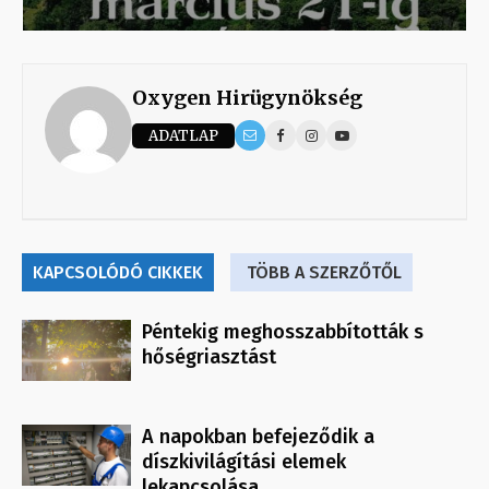
Oxygen Hirügynökség
ADATLAP
KAPCSOLÓDÓ CIKKEK
TÖBB A SZERZŐTŐL
Péntekig meghosszabbították s
hőségriasztást
A napokban befejeződik a
díszkivilágítási elemek
lekapcsolása