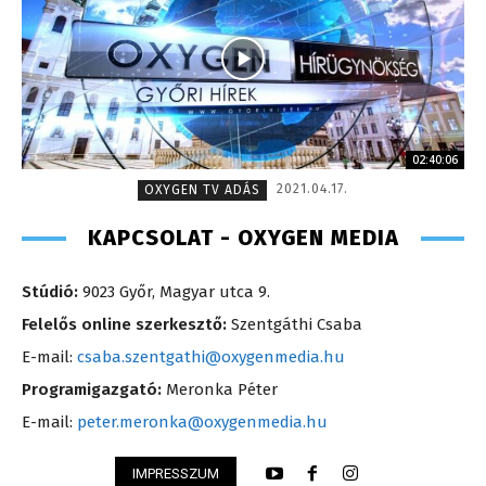
02:40:06
2021.04.17.
OXYGEN TV ADÁS
KAPCSOLAT - OXYGEN MEDIA
Stúdió:
9023 Győr, Magyar utca 9.
Felelős online szerkesztő:
Szentgáthi Csaba
E-mail:
csaba.szentgathi@oxygenmedia.hu
Programigazgató:
Meronka Péter
E-mail:
peter.meronka@oxygenmedia.hu
IMPRESSZUM