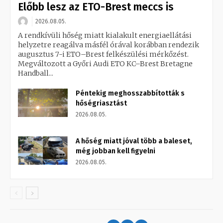
Előbb lesz az ETO-Brest meccs is
2026.08.05.
A rendkívüli hőség miatt kialakult energiaellátási
helyzetre reagálva másfél órával korábban rendezik
augusztus 7-i ETO–Brest felkészülési mérkőzést.
Megváltozott a Győri Audi ETO KC–Brest Bretagne
Handball...
Péntekig meghosszabbították s
hőségriasztást
2026.08.05.
A hőség miatt jóval több a baleset,
még jobban kell figyelni
2026.08.05.