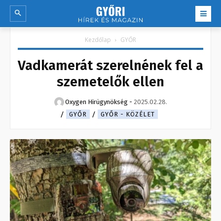
Kezdőlap
GYŐR
Vadkamerát szerelnének fel a
szemetelők ellen
Oxygen Hirügynökség
-
2025.02.28.
GYŐR
GYŐR - KÖZÉLET