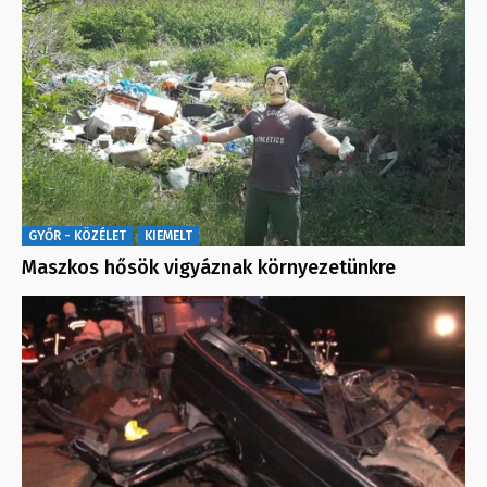
GYŐR - KÖZÉLET
KIEMELT
Maszkos hősök vigyáznak környezetünkre