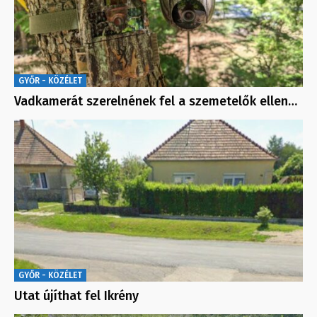
GYŐR - KÖZÉLET
Vadkamerát szerelnének fel a szemetelők ellen…
GYŐR - KÖZÉLET
Utat újíthat fel Ikrény