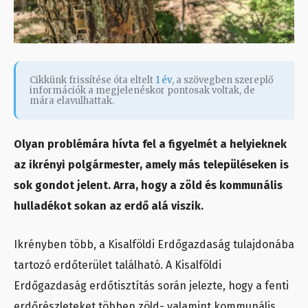
Cikkünk frissítése óta eltelt
1 év
, a szövegben szereplő
információk a megjelenéskor pontosak voltak, de
mára elavulhattak.
Olyan problémára hívta fel a figyelmét a helyieknek
az ikrényi polgármester, amely más településeken is
sok gondot jelent. Arra, hogy a zöld és kommunális
hulladékot sokan az erdő alá viszik.
Ikrényben több, a Kisalföldi Erdőgazdaság tulajdonába
tartozó erdőterület található. A Kisalföldi
Erdőgazdaság erdőtisztítás során jelezte, hogy a fenti
erdőrészleteket többen zöld- valamint kommunális