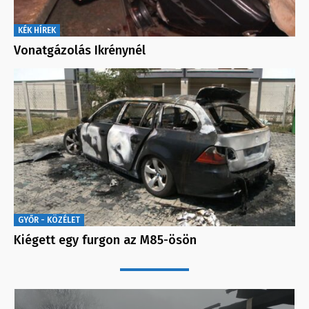
KÉK HÍREK
Vonatgázolás Ikrénynél
GYŐR - KÖZÉLET
Kiégett egy furgon az M85-ösön