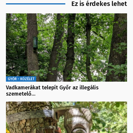
Ez is érdekes lehet
GYŐR - KÖZÉLET
Vadkamerákat telepít Győr az illegális
szemetelő…