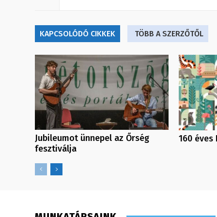
KAPCSOLÓDÓ CIKKEK
TÖBB A SZERZŐTŐL
Jubileumot ünnepel az Őrség
160 éves 
fesztiválja
MUNKATÁRSAINK