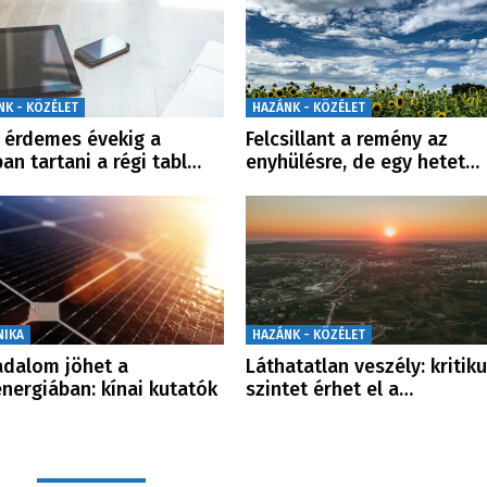
NK - KÖZÉLET
HAZÁNK - KÖZÉLET
érdemes évekig a
Felcsillant a remény az
ban tartani a régi tabl…
enyhülésre, de egy hetet…
NIKA
HAZÁNK - KÖZÉLET
adalom jöhet a
Láthatatlan veszély: kritik
nergiában: kínai kutatók
szintet érhet el a…