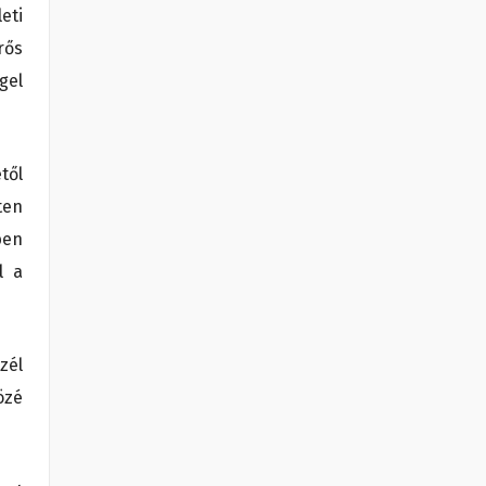
eti
rős
gel
től
ten
ben
l a
zél
özé