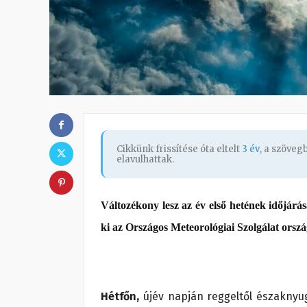
Cikkünk frissítése óta eltelt
3 év
, a szöve
elavulhattak.
Változékony lesz az év első hetének időjárá
ki az Országos Meteorológiai Szolgálat orszá
Hétfőn,
újév napján reggeltől északnyug