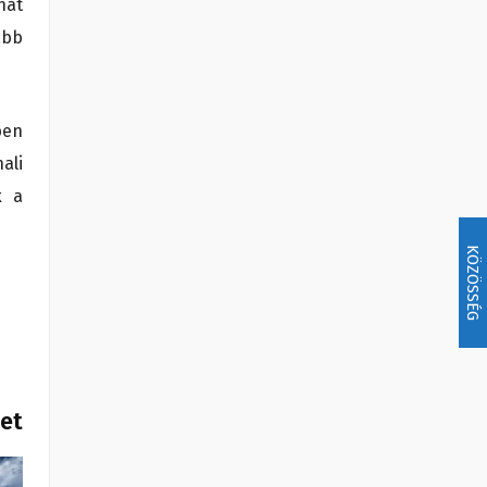
hat
abb
ben
ali
k a
KÖZÖSSÉG
het