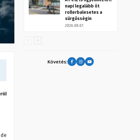
napi legalább öt
rollerbalesetes a
sürgősségin
2026.08.07.
Követés:
a
erül
 de