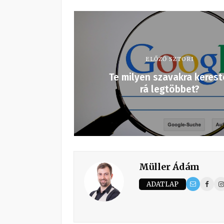
ELŐZŐ SZTORI
Te milyen szavakra kerest
rá legtöbbet?
Müller Ádám
ADATLAP