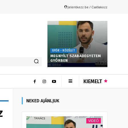
Jelentkezz be / Csatlakozz
GYŐR - KÖZÉLET
MEGNYÍLT SZABADEGYETEM
GYŐRBEN
KIEMELT
NEKED AJÁNLJUK
z
VIDEÓ