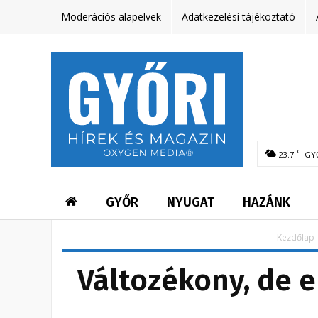
Moderációs alapelvek
Adatkezelési tájékoztató
C
23.7
GY
GYŐR
NYUGAT
HAZÁNK
Kezdőlap
Változékony, de e