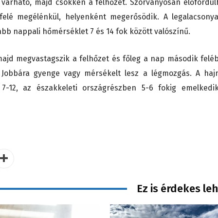
 várható, majd csökken a felhőzet. Szórványosan előfordul
okfelé megélénkül, helyenként megerősödik. A legalacsony
bb nappali hőmérséklet 7 és 14 fok között valószínű.
 majd megvastagszik a felhőzet és főleg a nap második felé
 Jobbára gyenge vagy mérsékelt lesz a légmozgás. A hajn
 7-12, az északkeleti országrészben 5-6 fokig emelkedi
Ez is érdekes le