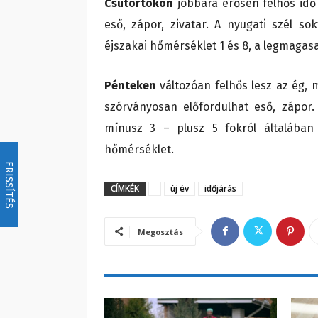
Csütörtökön
jobbára erősen felhős idő
eső, zápor, zivatar. A nyugati szél s
éjszakai hőmérséklet 1 és 8, a legmagasa
Pénteken
változóan felhős lesz az ég,
szórványosan előfordulhat eső, zápor.
mínusz 3 – plusz 5 fokról általában
hőmérséklet.
FRISSÍTÉS
CÍMKÉK
új év
időjárás
Megosztás