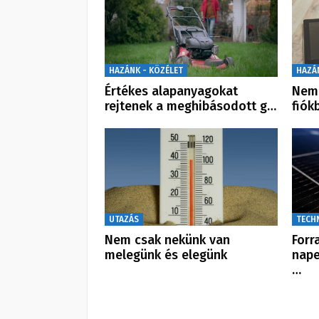
HAZÁNK - KÖZÉLET
HAZÁ
Értékes alapanyagokat
Nem 
rejtenek a meghibásodott g…
fiók
UTAZÁS
TECH
Nem csak nekünk van
Forr
melegünk és elegünk
nape
…