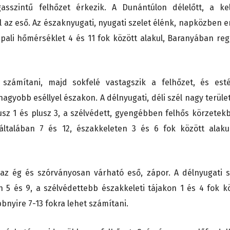
sszintű felhőzet érkezik. A Dunántúlon délelőtt, a kel
l az eső. Az északnyugati, nyugati szelet élénk, napközben e
pali hőmérséklet 4 és 11 fok között alakul, Baranyában reg
 számítani, majd sokfelé vastagszik a felhőzet, és esté
agyobb eséllyel északon. A délnyugati, déli szél nagy terüle
sz 1 és plusz 3, a szélvédett, gyengébben felhős körzetek
ltalában 7 és 12, északkeleten 3 és 6 fok között alaku
az ég és szórványosan várható eső, zápor. A délnyugati s
n 5 és 9, a szélvédettebb északkeleti tájakon 1 és 4 fok k
bnyire 7-13 fokra lehet számítani.