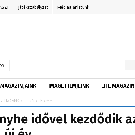
ÁSZF
Játékszabályzat
Médiaajánlatunk
ŐR
MAGAZINJAINK
IMAGE FILMJEINK
LIFE MAGAZIN
HAZÁNK
Hazánk - Közélet
nyhe idővel kezdődik a
új év