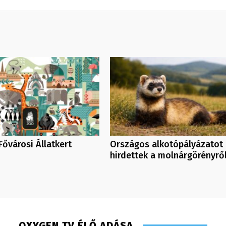
Fővárosi Állatkert
Országos alkotópályázatot
hirdettek a molnárgörényrő
OXYGEN TV ÉLŐ ADÁSA