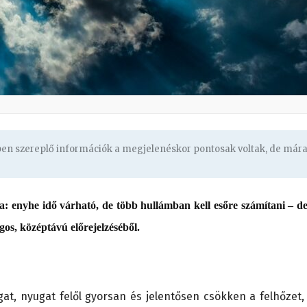
gben szereplő információk a megjelenéskor pontosak voltak, de már
sa: enyhe idő várható, de több hullámban kell esőre számítani – d
gos, középtávú előrejelzéséből.
at, nyugat felől gyorsan és jelentősen csökken a felhőzet,