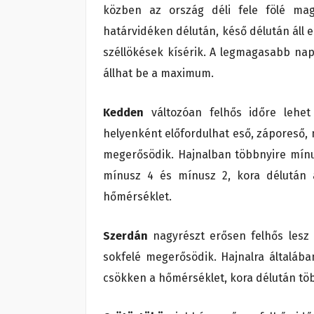
közben az ország déli fele fölé maga
határvidéken délután, késő délután áll e
széllökések kísérik. A legmagasabb nap
állhat be a maximum.
Kedden
változóan felhős időre lehet
helyenként előfordulhat eső, záporeső, n
megerősödik. Hajnalban többnyire mínu
mínusz 4 és mínusz 2, kora délután á
hőmérséklet.
Szerdán
nagyrészt erősen felhős lesz 
sokfelé megerősödik. Hajnalra általába
csökken a hőmérséklet, kora délután töb