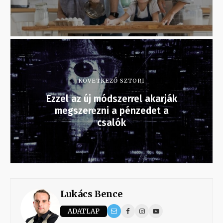
KÖVETKEZŐ SZTORI
Ezzel az új módszerrel akarják
megszerezni a pénzedet a
csalók
Lukács Bence
ADATLAP