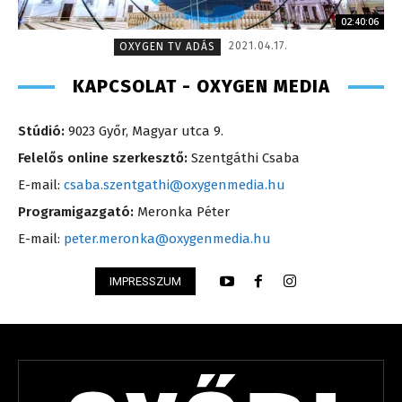
02:40:06
2021.04.17.
OXYGEN TV ADÁS
KAPCSOLAT - OXYGEN MEDIA
Stúdió:
9023 Győr, Magyar utca 9.
Felelős online szerkesztő:
Szentgáthi Csaba
E-mail:
csaba.szentgathi@oxygenmedia.hu
Programigazgató:
Meronka Péter
E-mail:
peter.meronka@oxygenmedia.hu
IMPRESSZUM