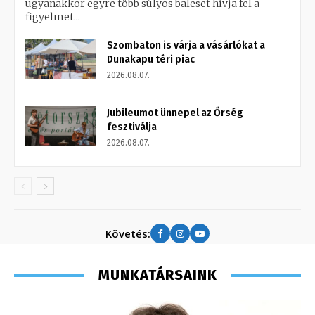
ugyanakkor egyre több súlyos baleset hívja fel a
figyelmet...
Szombaton is várja a vásárlókat a
Dunakapu téri piac
2026.08.07.
Jubileumot ünnepel az Őrség
fesztiválja
2026.08.07.
Követés:
MUNKATÁRSAINK