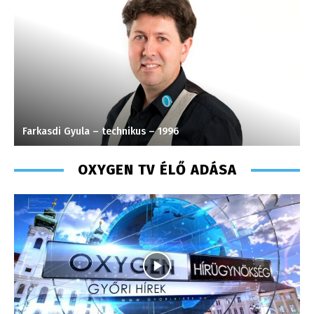
Farkasdi Gyula – technikus – 1996
S
OXYGEN TV ÉLŐ ADÁSA