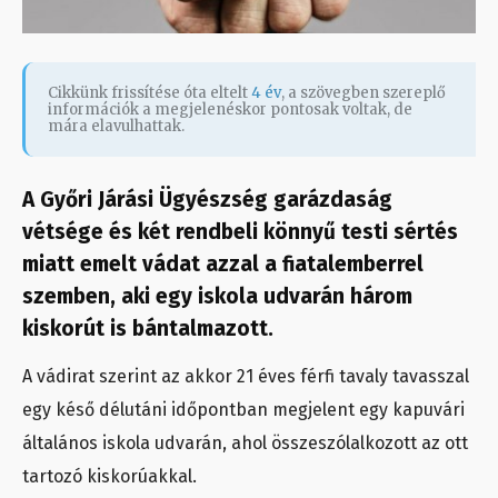
Cikkünk frissítése óta eltelt
4 év
, a szövegben szereplő
információk a megjelenéskor pontosak voltak, de
mára elavulhattak.
A Győri Járási Ügyészség garázdaság
vétsége és két rendbeli könnyű testi sértés
miatt emelt vádat azzal a fiatalemberrel
szemben, aki egy iskola udvarán három
kiskorút is bántalmazott.
A vádirat szerint az akkor 21 éves férfi tavaly tavasszal
egy késő délutáni időpontban megjelent egy kapuvári
általános iskola udvarán, ahol összeszólalkozott az ott
tartozó kiskorúakkal.