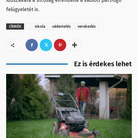
időszakára a bíróság elrendelte a vádlott pártfogó
felügyeletét is.
CÍMKÉK
iskola
vádemelés
verekedés
Ez is érdekes lehet