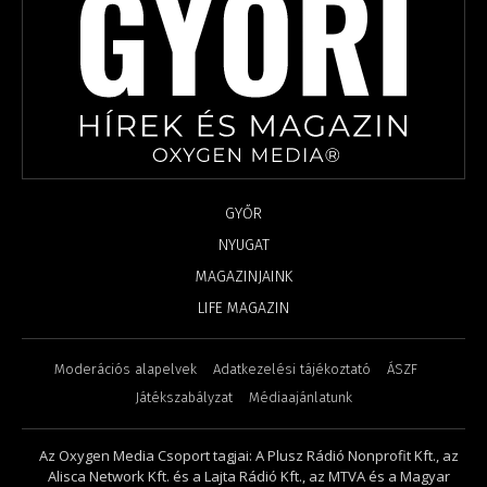
GYŐR
NYUGAT
MAGAZINJAINK
LIFE MAGAZIN
Moderációs alapelvek
Adatkezelési tájékoztató
ÁSZF
Játékszabályzat
Médiaajánlatunk
Az Oxygen Media Csoport tagjai: A Plusz Rádió Nonprofit Kft., az
Alisca Network Kft. és a Lajta Rádió Kft., az MTVA és a Magyar