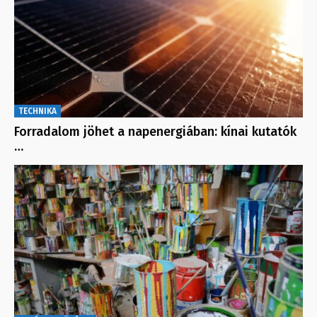
TECHNIKA
Forradalom jöhet a napenergiában: kínai kutatók
…