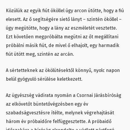
Közülük az egyik fiút ököllel úgy arcon ütötte, hogy a fiú
elesett. Az ő segítségére siető lányt – szintén ököllel –
úgy megütötte, hogy a lány az eszméletét vesztette.
Ezt követően megpróbálta megütni az őt megállítani
próbálni másik fiút, de mivel ő elhajolt, egy harmadik
fiút ütött meg, szintén az arcán.
A sértetteknek az ökölütésektől könnyű, nyolc napon
belül gyógyuló sérülése keletkezett.
Az ügyészség vádirata nyomán a Csornai Járásbíróság
az elkövetőt büntetővégzésben egy év
szabadságvesztésre ítélte, melynek végrehajtását
három év próbaidőre felfüggesztette. A próbaidő