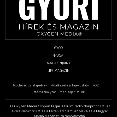
GYŐR
NYUGAT
MAGAZINJAINK
LIFE MAGAZIN
Moderációs alapelvek
Adatkezelési tájékoztató
ÁSZF
Játékszabályzat
Médiaajánlatunk
Az Oxygen Media Csoport tagjai: A Plusz Rádió Nonprofit Kft., az
Alisca Network Kft. és a Lajta Rádió Kft., az MTVA és a Magyar
Média Mecanatúra támogatottja.