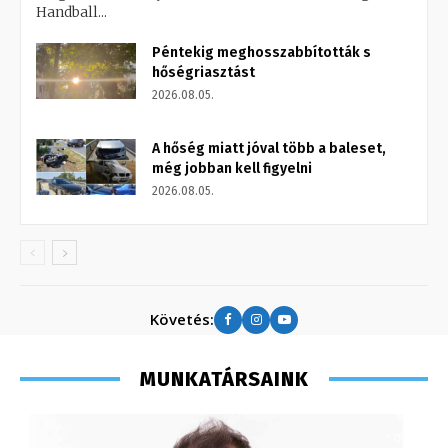
Handball...
Péntekig meghosszabbították s
hőségriasztást
2026.08.05.
A hőség miatt jóval több a baleset,
még jobban kell figyelni
2026.08.05.
Követés:
MUNKATÁRSAINK