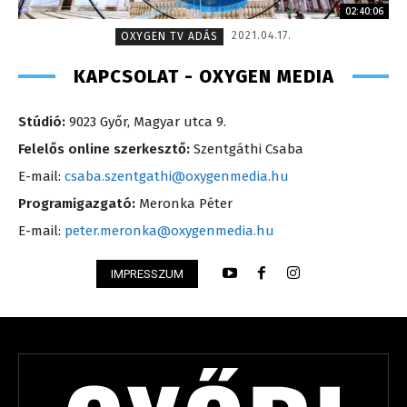
02:40:06
2021.04.17.
OXYGEN TV ADÁS
KAPCSOLAT - OXYGEN MEDIA
Stúdió:
9023 Győr, Magyar utca 9.
Felelős online szerkesztő:
Szentgáthi Csaba
E-mail:
csaba.szentgathi@oxygenmedia.hu
Programigazgató:
Meronka Péter
E-mail:
peter.meronka@oxygenmedia.hu
IMPRESSZUM