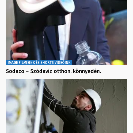
IMAGE FILMJEINK ÉS SHORTS VIDEÓINK
Sodaco – Szódavíz otthon, könnyedén.