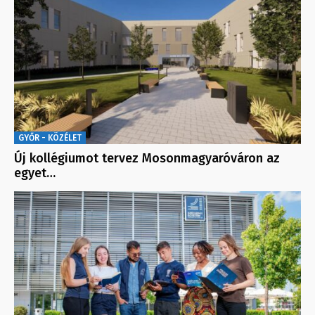
GYŐR - KÖZÉLET
Új kollégiumot tervez Mosonmagyaróváron az
egyet…