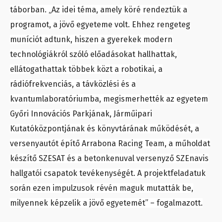
táborban. „Az idei téma, amely köré rendeztük a
programot, a jövő egyeteme volt. Ehhez rengeteg
muníciót adtunk, hiszen a gyerekek modern
technológiákról szóló előadásokat hallhattak,
ellátogathattak többek közt a robotikai, a
rádiófrekvenciás, a távközlési és a
kvantumlaboratóriumba, megismerhették az egyetem
Győri Innovációs Parkjának, Járműipari
Kutatóközpontjának és könyvtárának működését, a
versenyautót építő Arrabona Racing Team, a műholdat
készítő SZESAT és a betonkenuval versenyző SZEnavis
hallgatói csapatok tevékenységét. A projektfeladatuk
során ezen impulzusok révén maguk mutatták be,
milyennek képzelik a jövő egyetemét” – fogalmazott.