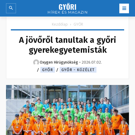
Kezdőlap
GYŐR
A jövőről tanultak a győri
gyerekegyetemisták
Oxygen Hirügynökség
-
2026.07.02.
GYŐR
GYŐR - KÖZÉLET