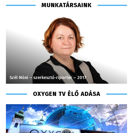
MUNKATÁRSAINK
017
Meronka Péter – programigazgató – 200
OXYGEN TV ÉLŐ ADÁSA