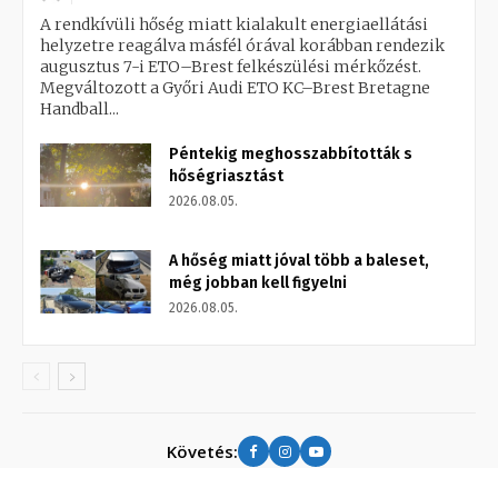
A rendkívüli hőség miatt kialakult energiaellátási
helyzetre reagálva másfél órával korábban rendezik
augusztus 7-i ETO–Brest felkészülési mérkőzést.
Megváltozott a Győri Audi ETO KC–Brest Bretagne
Handball...
Péntekig meghosszabbították s
hőségriasztást
2026.08.05.
A hőség miatt jóval több a baleset,
még jobban kell figyelni
2026.08.05.
Követés: