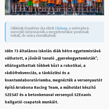
Cikkünk frissítése óta eltelt
1 hónap
, a szövegben
szereplő információk a megjelenéskor pontosak
voltak, de mára elavulhattak.
Idén 73 általános iskolás diák hétre egyetemistává
válhatott, a jövőről tanuló „gyerekegyetemisták”,
ellátogathattak többek közt a robotikai, a
rádiófrekvenciás, a távközlési és a
kvantumlaboratóriumba, megnézték a versenyautót
építő Arrabona Racing Team, a műholdat készítő
SZESAT és a betonkenuval versenyző SZEnavis
hallgatói csapatok munkáit.