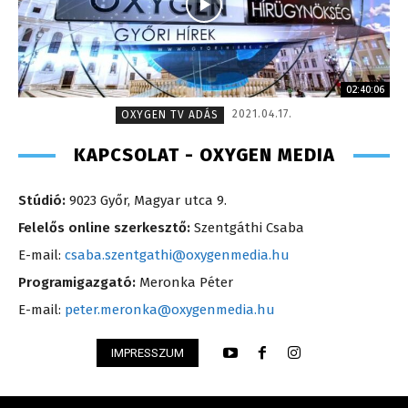
02:40:06
2021.04.17.
OXYGEN TV ADÁS
KAPCSOLAT - OXYGEN MEDIA
Stúdió:
9023 Győr, Magyar utca 9.
Felelős online szerkesztő:
Szentgáthi Csaba
E-mail:
csaba.szentgathi@oxygenmedia.hu
Programigazgató:
Meronka Péter
E-mail:
peter.meronka@oxygenmedia.hu
IMPRESSZUM