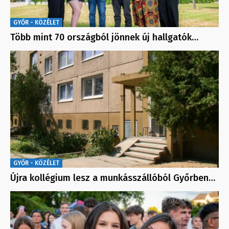
GYŐR - KÖZÉLET
Több mint 70 országból jönnek új hallgatók…
GYŐR - KÖZÉLET
Újra kollégium lesz a munkásszállóból Győrben…