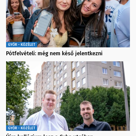
GYŐR - KÖZÉLET
Pótfelvételi: még nem késő jelentkezni
GYŐR - KÖZÉLET