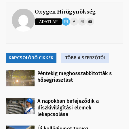
Oxygen Hirügynökség
ADATLAP
KAPCSOLÓDÓ CIKKEK
TÖBB A SZERZŐTŐL
Péntekig meghosszabbították s
hőségriasztást
A napokban befejeződik a
díszkivilágítási elemek
lekapcsolása
Új kollégiumot tervez