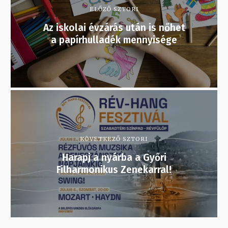
ELŐZŐ SZTORI
Az iskolai évzárás után is nőhet
a papírhulladék mennyisége
KÖVETKEZŐ SZTORI
Harapj a nyárba a Győri
Filharmonikus Zenekarral!