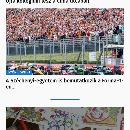
Újra kollégium lesz a Cuha utcában
GYŐR - SPORT
A Széchenyi-egyetem is bemutatkozik a Forma–1-
en…