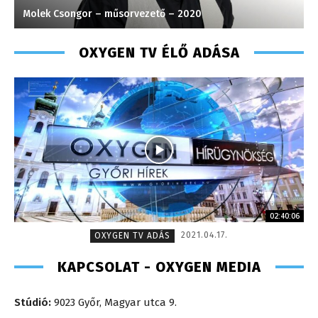
Molek Csongor – műsorvezető – 2020
S
OXYGEN TV ÉLŐ ADÁSA
02:40:06
2021.04.17.
OXYGEN TV ADÁS
KAPCSOLAT - OXYGEN MEDIA
Stúdió:
9023 Győr, Magyar utca 9.