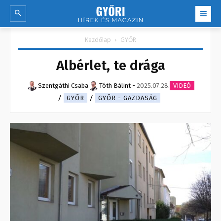
Kezdőlap
GYŐR
Albérlet, te drága
Szentgáthi Csaba
Tóth Bálint
-
2025.07.28.
VIDEÓ
GYŐR
GYŐR - GAZDASÁG