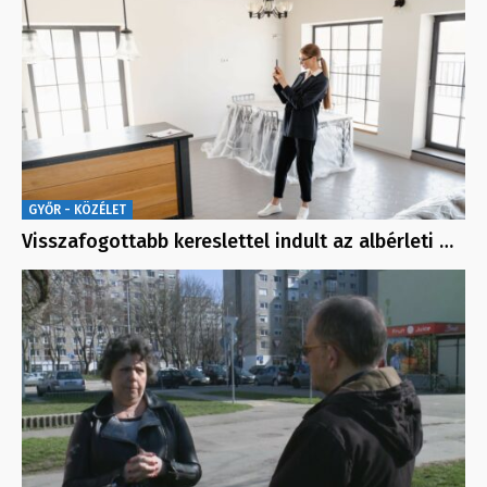
GYŐR - KÖZÉLET
Visszafogottabb kereslettel indult az albérleti …