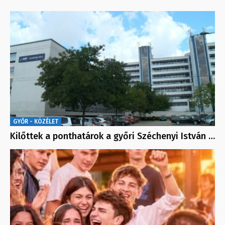
GYŐR - KÖZÉLET
Kilőttek a ponthatárok a győri Széchenyi István …