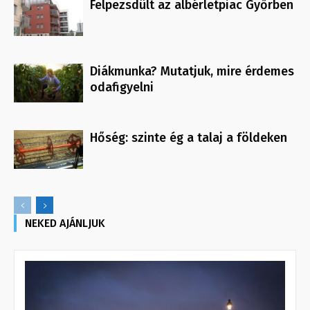
Felpezsdült az albérletpiac Győrben
Diákmunka? Mutatjuk, mire érdemes
odafigyelni
Hőség: szinte ég a talaj a földeken
NEKED AJÁNLJUK