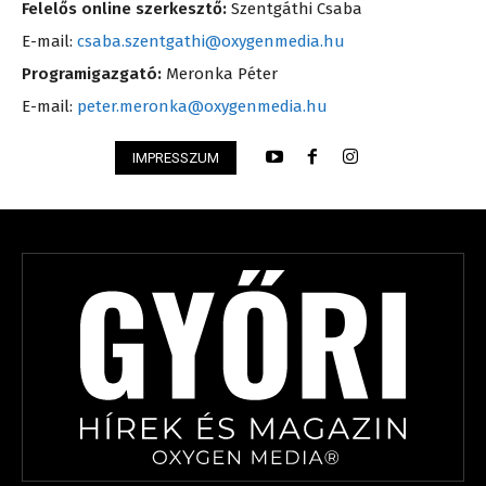
Felelős online szerkesztő:
Szentgáthi Csaba
E-mail:
csaba.szentgathi@oxygenmedia.hu
Programigazgató:
Meronka Péter
E-mail:
peter.meronka@oxygenmedia.hu
IMPRESSZUM