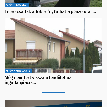
GYŐR - KÖZÉLET
Lépre csalták a főbérlőt, futhat a pénze után…
GYŐR - GAZDASÁG
Még nem tért vissza a lendület az
ingatlanpiacra…