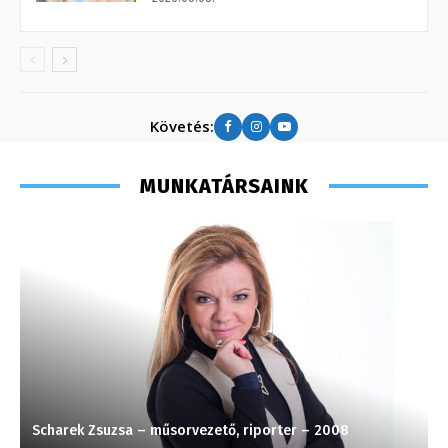
Követés:
MUNKATÁRSAINK
Scharek Zsuzsa – műsorvezető, riporter – 2008
S