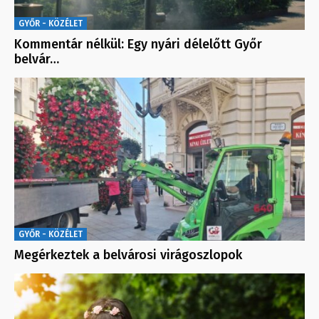
GYŐR - KÖZÉLET
Kommentár nélkül: Egy nyári délelőtt Győr
belvár…
GYŐR - KÖZÉLET
Megérkeztek a belvárosi virágoszlopok