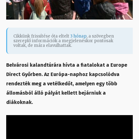
Cikkünk frissítése óta eltelt
3 hónap
, a szövegben
szereplő információk a megjelenéskor pontosak
voltak, de mára elavulhattak.
Belvárosi kalandtúrára hívta a fiatalokat a Europe
Direct Győrben. Az Európa-naphoz kapcsolódva
rendezték meg a vetélkedőt, amelyen egy több
állomásból álló pályát kellett bejárniuk a
diákoknak.