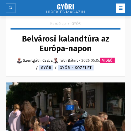
Kezdőlap
GYŐR
Belvárosi kalandtúra az
Európa-napon
Szentgáthi Csaba
Tóth Bálint
-
2026.05.15.
VIDEÓ
GYŐR
GYŐR - KÖZÉLET