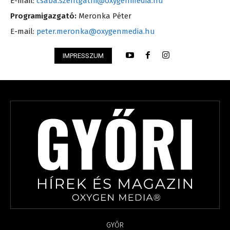
E-mail:
csaba.szentgathi@oxygenmedia.hu
Programigazgató:
Meronka Péter
E-mail:
peter.meronka@oxygenmedia.hu
IMPRESSZUM
GYŐR