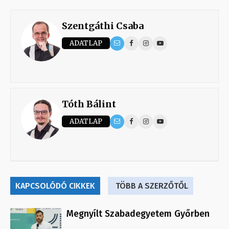
Szentgáthi Csaba
ADATLAP
Tóth Bálint
ADATLAP
KAPCSOLÓDÓ CIKKEK
TÖBB A SZERZŐTŐL
Megnyílt Szabadegyetem Győrben