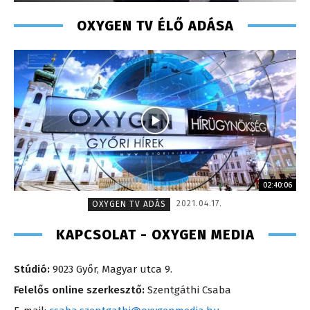
OXYGEN TV ÉLŐ ADÁSA
02:40:06
2021.04.17.
OXYGEN TV ADÁS
KAPCSOLAT - OXYGEN MEDIA
Stúdió:
9023 Győr, Magyar utca 9.
Felelős online szerkesztő:
Szentgáthi Csaba