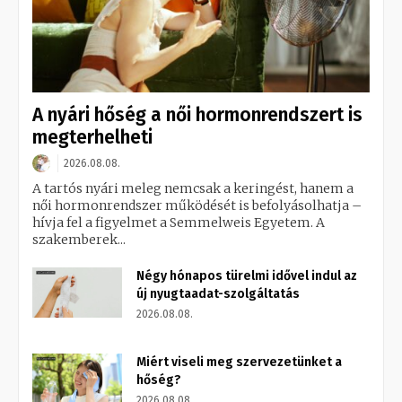
A nyári hőség a női hormonrendszert is
megterhelheti
2026.08.08.
A tartós nyári meleg nemcsak a keringést, hanem a
női hormonrendszer működését is befolyásolhatja –
hívja fel a figyelmet a Semmelweis Egyetem. A
szakemberek...
Négy hónapos türelmi idővel indul az
új nyugtaadat-szolgáltatás
2026.08.08.
Miért viseli meg szervezetünket a
hőség?
2026.08.08.