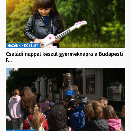
HAZÁNK - KÖZÉLET
Családi nappal készül gyermeknapra a Budapesti
F…