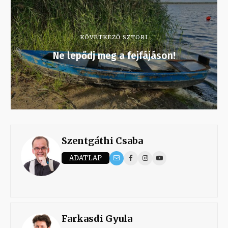
KÖVETKEZŐ SZTORI
Ne lepődj meg a fejfájáson!
Szentgáthi Csaba
ADATLAP
Farkasdi Gyula