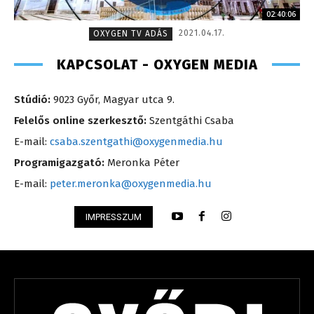
02:40:06
2021.04.17.
OXYGEN TV ADÁS
KAPCSOLAT - OXYGEN MEDIA
Stúdió:
9023 Győr, Magyar utca 9.
Felelős online szerkesztő:
Szentgáthi Csaba
E-mail:
csaba.szentgathi@oxygenmedia.hu
Programigazgató:
Meronka Péter
E-mail:
peter.meronka@oxygenmedia.hu
IMPRESSZUM