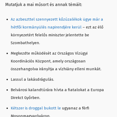
Mutatjuk a mai műsort és annak témáit:
Az azbeszttel szennyezett kőzúzalékok ügye már a
hétfői kormányülés napirendjére kerül
– ezt az élő
környezetért felelős miniszter jelentette be
Szombathelyen.
Megkezdte működését az Országos Vízügyi
Koordinációs Központ, amely országosan
összehangolva irányítja a vízhiány elleni munkát.
Lassul a lakásdrágulás.
Belvárosi kalandtúrára hívta a fiatalokat a Europa
Direkct Győrben.
Kétszer is droggal bukott le
ugyanaz a férfi
Mosonmagyaróváron.