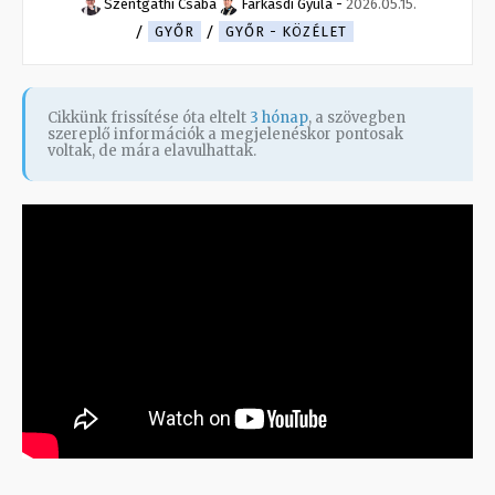
Szentgáthi Csaba
Farkasdi Gyula
-
2026.05.15.
GYŐR
GYŐR - KÖZÉLET
Cikkünk frissítése óta eltelt
3 hónap
, a szövegben
szereplő információk a megjelenéskor pontosak
voltak, de mára elavulhattak.