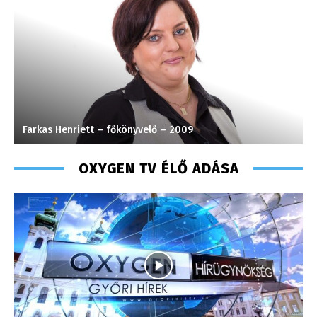
Farkas Henriett – főkönyvelő – 2009
H
OXYGEN TV ÉLŐ ADÁSA