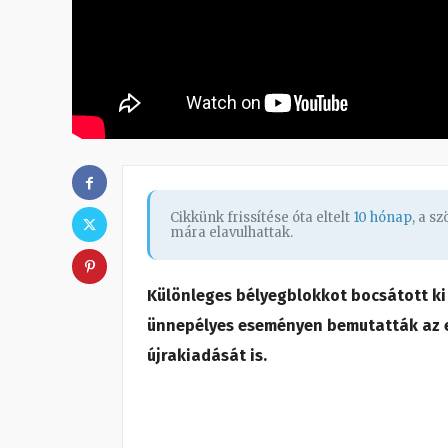
Cikkünk frissítése óta eltelt
10 hónap
, a s
mára elavulhattak.
Különleges bélyegblokkot bocsátott ki 
ünnepélyes eseményen bemutatták az e
újrakiadását is.