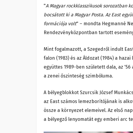
"
A Magyar rockklasszikusok sorozatban ko
bocsátott ki a Magyar Posta. Az East egy
formációja volt
" – mondta Hegmanné Neme
Rendezvényközpontban tartott esemén
Mint fogalmazott, a Szegedről indult East
falon (1983) és az Áldozat (1984) a haz
együttes 1989-ben született dala, az '56
a zenei őszinteség szimbóluma.
A bélyegblokkot Szurcsik József Munkács
az East számos lemezborítójának is alk
össze a környezet elemeivel. Az első na
a bélyegző lenyomatát egy emberi arc te