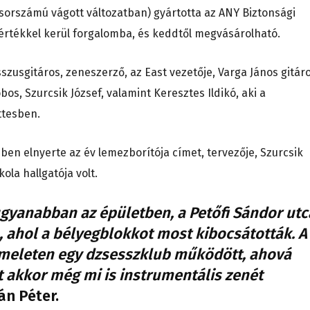
sorszámú vágott változatban) gyártotta az ANY Biztonsági
értékkel kerül forgalomba, és keddtől megvásárolható.
zusgitáros, zeneszerző, az East vezetője, Varga János gitáro
obos, Szurcsik József, valamint Keresztes Ildikó, aki a
ttesben.
ben elnyerte az év lemezborítója címet, tervezője, Szurcsik
la hallgatója volt.
ugyanabban az épületben, a Petőfi Sándor utc
A, ahol a bélyegblokkot most kibocsátották. A
 emeleten egy dzsesszklub működött, ahová
 akkor még mi is instrumentális zenét
án Péter.