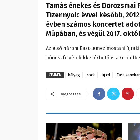
Tamás énekes és Dorozsmai P
Tizennyolc évvel később, 2012
évben számos koncertet adot
Müpában, és végül 2017. októ
Az első három East-lemez mostani újraki
bónuszfelvételekkel érhető el a GrundR
CÍMKÉK
bélyeg
rock
új cd
East zenekar
Megosztás