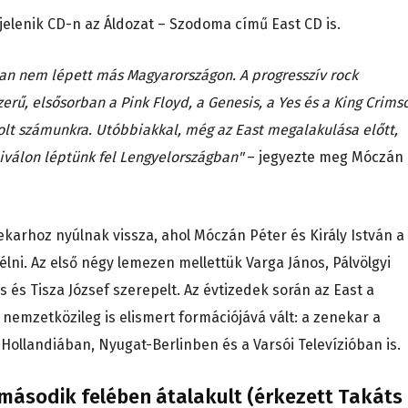
jelenik CD-n az Áldozat – Szodoma című East CD is.
ban nem lépett más Magyarországon. A progresszív rock
erű, elsősorban a Pink Floyd, a Genesis, a Yes és a King Crims
volt számunkra. Utóbbiakkal, még az East megalakulása előtt,
tiválon léptünk fel Lengyelországban"
– jegyezte meg Móczán
ekarhoz nyúlnak vissza, ahol Móczán Péter és Király István a
lni. Az első négy lemezen mellettük Varga János, Pálvölgyi
 és Tisza József szerepelt. Az évtizedek során az East a
nemzetközileg is elismert formációjává vált: a zenekar a
Hollandiában, Nyugat-Berlinben és a Varsói Televízióban is.
második felében átalakult (érkezett Takáts