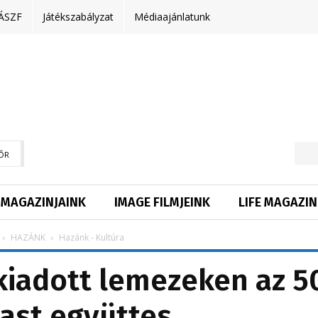
ÁSZF
Játékszabályzat
Médiaajánlatunk
ŐR
MAGAZINJAINK
IMAGE FILMJEINK
LIFE MAGAZIN
HAZÁNK
Hazánk - Kultúra
kiadott lemezeken az 5
ast együttes