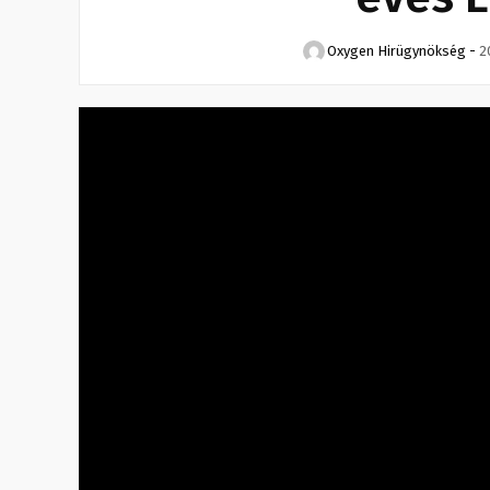
Oxygen Hirügynökség
-
2