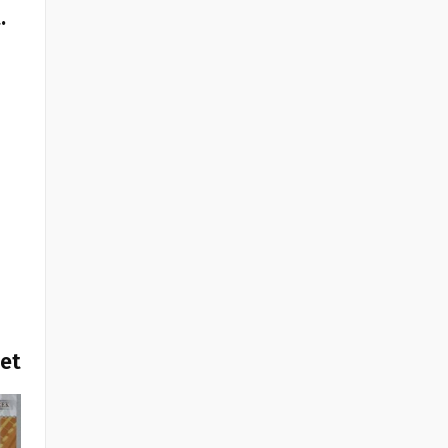
.
het