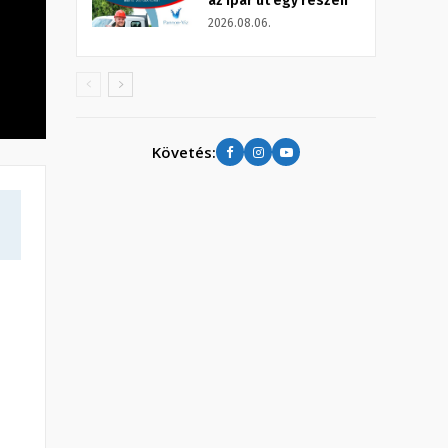
az Ipar út egy részén
2026.08.06.
Követés: