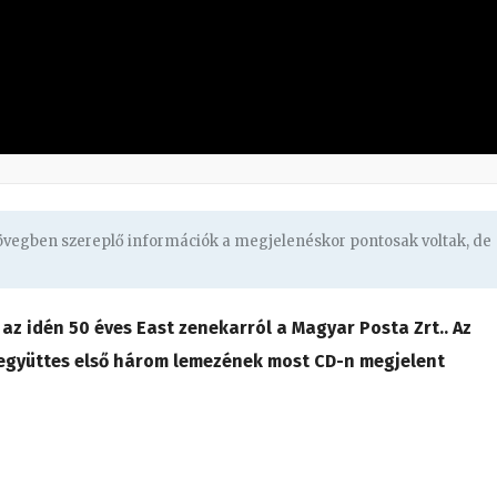
zövegben szereplő információk a megjelenéskor pontosak voltak, de
az idén 50 éves East zenekarról a Magyar Posta Zrt.. Az
gyüttes első három lemezének most CD-n megjelent