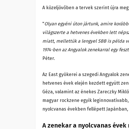
A közeljövőben a tervek szerint újra meg
"
Olyan egyéni úton jártunk, amire koráb
világszerte a hetvenes években lett népsz
miatt, mellettük a lengyel SBB is példa 
1974-ben az Angyalok zenekarral egy fesz
Péter.
Az East gyökerei a szegedi Angyalok zen
hetvenes évek elején kezdett együtt zené
Géza, valamint az énekes Zareczky Miklós
magyar rockzene egyik leginnovatívabb, 
nyolcvanas években fellépett Japánban, 
A zenekar a nyolcvanas évek 