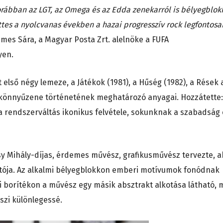
rábban az LGT, az Omega és az Edda zenekarról is bélyegblok
üttes a nyolcvanas években a hazai progresszív rock legfontos
s Sára, a Magyar Posta Zrt. alelnöke a FUFA
yen.
 első négy lemeze, a Játékok (1981), a Hűség (1982), a Rések 
ai könnyűzene történetének meghatározó anyagai. Hozzátette:
 a rendszerváltás ikonikus felvétele, sokunknak a szabadság
y Mihály-díjas, érdemes művész, grafikusművész tervezte, a
otója. Az alkalmi bélyegblokkon emberi motívumok fonódnak
pi borítékon a művész egy másik absztrakt alkotása látható, 
szi különlegessé.