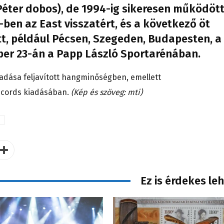
éter dobos), de 1994-ig sikeresen működött
-ben az East visszatért, és a következő öt
t, például Pécsen, Szegeden, Budapesten, a
ber 23-án a Papp László Sportarénában.
adása feljavított hangminőségben, emellett
ecords kiadásában.
(Kép és szöveg: mti)
Ez is érdekes le