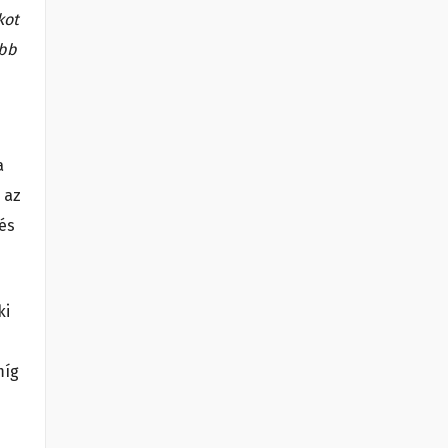
kot
abb
a
 az
 és
ki
míg