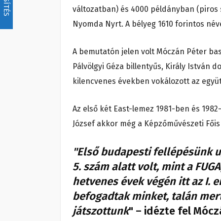
változatban) és 4000 példányban (piros 
Nyomda Nyrt. A bélyeg 1610 forintos név
A bemutatón jelen volt Móczán Péter bass
Pálvölgyi Géza billentyűs, Király István d
kilencvenes években vokálozott az együ
Az első két East-lemez 1981-ben és 1982-
József akkor még a Képzőművészeti Főisko
"Első budapesti fellépésünk 
5. szám alatt volt, mint a FUG
hetvenes évek végén itt az I.
befogadtak minket, talán mert
játszottunk
" – idézte fel Mócz