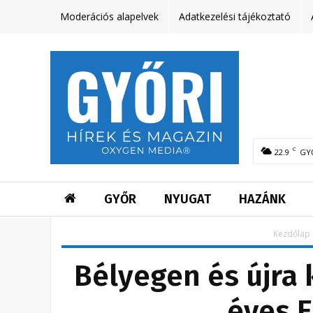
Moderációs alapelvek
Adatkezelési tájékoztató
C
22.9
GY
GYŐR
NYUGAT
HAZÁNK
Kezdőlap
Bélyegen és újra 
éves E