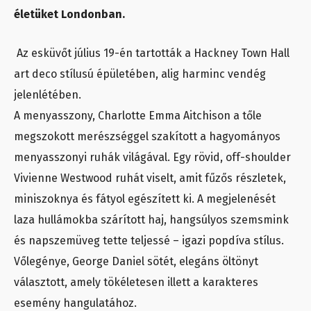
életüket Londonban.
Az esküvőt július 19-én tartották a Hackney Town Hall
art deco stílusú épületében, alig harminc vendég
jelenlétében.
A menyasszony, Charlotte Emma Aitchison a tőle
megszokott merészséggel szakított a hagyományos
menyasszonyi ruhák világával. Egy rövid, off-shoulder
Vivienne Westwood ruhát viselt, amit fűzős részletek,
miniszoknya és fátyol egészített ki. A megjelenését
laza hullámokba szárított haj, hangsúlyos szemsmink
és napszemüveg tette teljessé – igazi popdíva stílus.
Vőlegénye, George Daniel sötét, elegáns öltönyt
választott, amely tökéletesen illett a karakteres
esemény hangulatához.