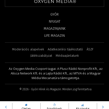
GYŐR
NYUGAT
MAGAZINJAINK
LIFE MAGAZIN
Moderációs alapelvek
Adatkezelési tájékoztató
ÁSZF
Játékszabályzat
Médiaajánlatunk
Az Oxygen Media Csoport tagjai: A Plusz Rádió Nonprofit Kft., az
Alisca Network Kft. és a Lajta Rádió Kft., az MTVA és a Magyar
Média Mecanatúra támogatottja.
©
2026
- Győri Hírek és Magazin. Minden jog fenntartva.
Címlap
Frissítések
Közösség