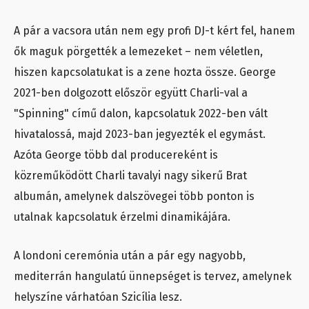
A pár a vacsora után nem egy profi DJ-t kért fel, hanem
ők maguk pörgették a lemezeket – nem véletlen,
hiszen kapcsolatukat is a zene hozta össze. George
2021-ben dolgozott először együtt Charli-val a
"Spinning" című dalon, kapcsolatuk 2022-ben vált
hivatalossá, majd 2023-ban jegyezték el egymást.
Azóta George több dal producereként is
közreműködött Charli tavalyi nagy sikerű Brat
albumán, amelynek dalszövegei több ponton is
utalnak kapcsolatuk érzelmi dinamikájára.
A londoni ceremónia után a pár egy nagyobb,
mediterrán hangulatú ünnepséget is tervez, amelynek
helyszíne várhatóan Szicília lesz.