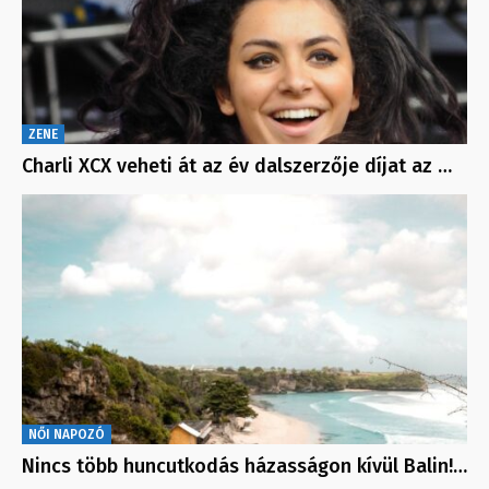
ZENE
Charli XCX veheti át az év dalszerzője díjat az …
NŐI NAPOZÓ
Nincs több huncutkodás házasságon kívül Balin!…