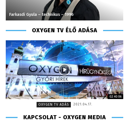
Farkasdi Gyula – technikus – 1996
S
OXYGEN TV ÉLŐ ADÁSA
02:40:06
2021.04.17.
OXYGEN TV ADÁS
KAPCSOLAT - OXYGEN MEDIA