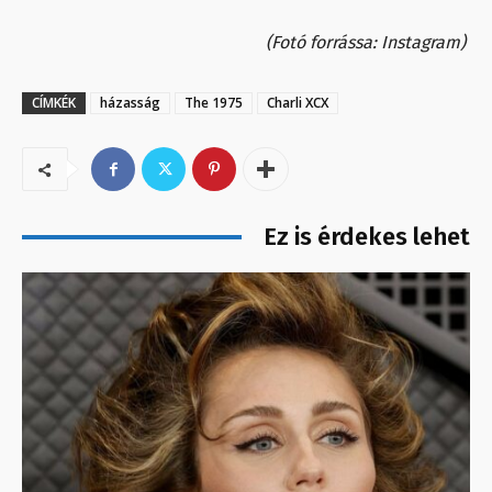
(Fotó forrássa: Instagram)
CÍMKÉK
házasság
The 1975
Charli XCX
Ez is érdekes lehet