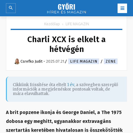
Kezdőlap
LIFE MAGAZIN
Charli XCX is elkelt a
hétvégén
Csrefko Judit
-
2025.07.21.
LIFE MAGAZIN
ZENE
Cikkünk frissítése óta eltelt
1 év
, a szövegben szereplő
információk a megjelenéskor pontosak voltak, de
mára elavulhattak.
A brit popzene ikonja és George Daniel, a The 1975
dobosa egy meghitt, ugyanakkor extravagáns
szertartás keretében hivatalosan is összekötötték