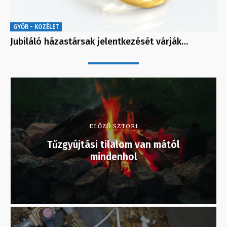
GYŐR - KÖZÉLET
Jubiláló házastársak jelentkezését várják…
ELŐZŐ SZTORI
Tűzgyújtási tilalom van mától
mindenhol