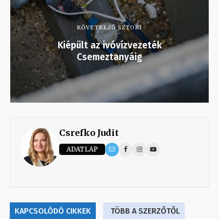
KÖVETKEZŐ SZTORI
Kiépült az ivóvízvezeték
Csemeztanyáig
Csrefko Judit
ADATLAP
KAPCSOLÓDÓ CIKKEK
TÖBB A SZERZŐTŐL