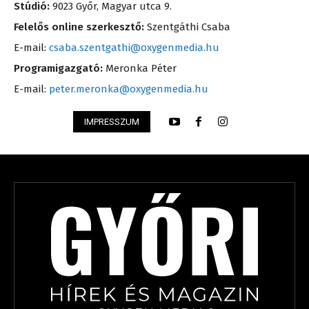
Stúdió:
9023 Győr, Magyar utca 9.
Felelős online szerkesztő:
Szentgáthi Csaba
E-mail:
csaba.szentgathi@oxygenmedia.hu
Programigazgató:
Meronka Péter
E-mail:
peter.meronka@oxygenmedia.hu
IMPRESSZUM