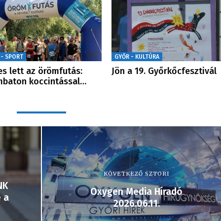
 - SPORT
GYŐR - KULTÚRA
es lett az örömfutás:
Jön a 19. Győrkőcfesztivál
baton koccintással…
KÖVETKEZŐ SZTORI
NK
Oxygen Media Híradó
 a
2026.06.11.