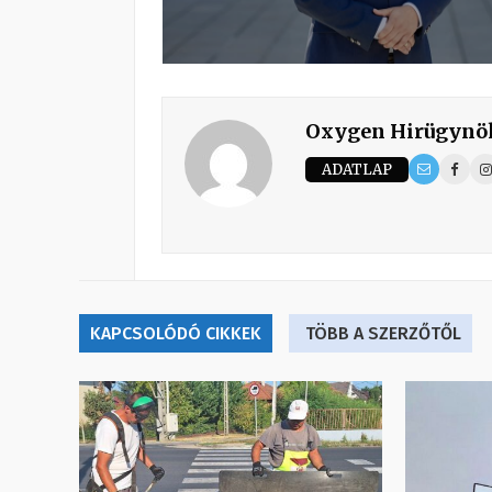
Oxygen Hirügynö
ADATLAP
KAPCSOLÓDÓ CIKKEK
TÖBB A SZERZŐTŐL