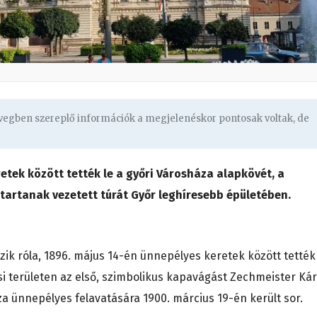
övegben szereplő információk a megjelenéskor pontosak voltak, de
etek között tették le a győri Városháza alapkövét, a
artanak vezetett túrát Győr leghíresebb épületében.
ik róla, 1896. május 14-én ünnepélyes keretek között tették
si területen az első, szimbolikus kapavágást Zechmeister Kár
a ünnepélyes felavatására 1900. március 19-én került sor.