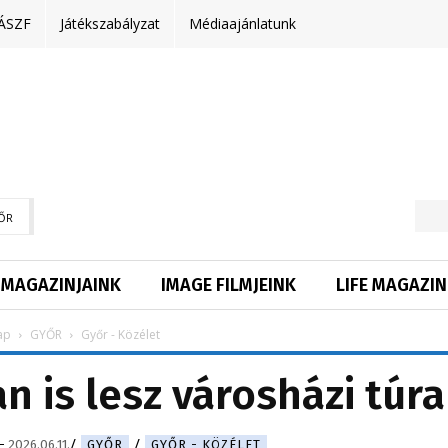
ÁSZF
Játékszabályzat
Médiaajánlatunk
ŐR
MAGAZINJAINK
IMAGE FILMJEINK
LIFE MAGAZIN
ap
GYŐR
Győr - Közélet
 is lesz városházi túra
-
2026.06.11.
GYŐR
GYŐR - KÖZÉLET