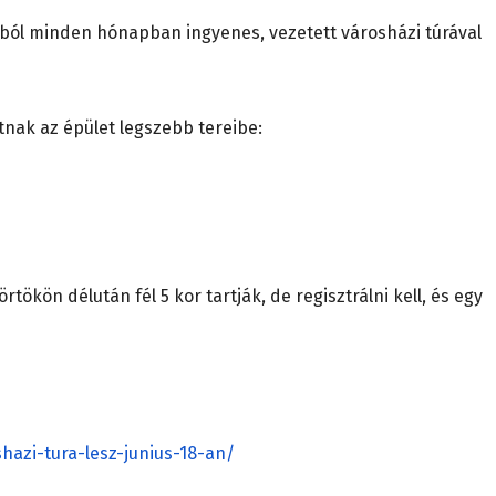
mából minden hónapban ingyenes, vezetett városházi túrával
tnak az épület legszebb tereibe:
örtökön délután fél 5 kor tartják, de regisztrálni kell, és egy
hazi-tura-lesz-junius-18-an/