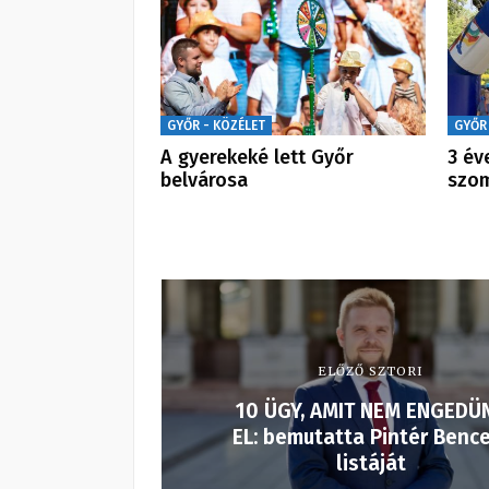
GYŐR - KÖZÉLET
GYŐR
A gyerekeké lett Győr
3 év
belvárosa
szom
ELŐZŐ SZTORI
10 ÜGY, AMIT NEM ENGEDÜ
EL: bemutatta Pintér Bence
listáját