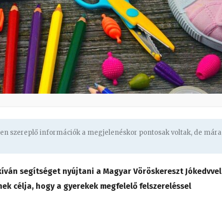
ben szereplő információk a megjelenéskor pontosak voltak, de mára
íván segítséget nyújtani a Magyar Vöröskereszt Jókedvvel
k célja, hogy a gyerekek megfelelő felszereléssel