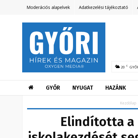
Moderációs alapelvek
Adatkezelési tájékoztató
C
20
GYŐ
GYŐR
NYUGAT
HAZÁNK
Kezdőlap
Elindította 
iskolakezdését se