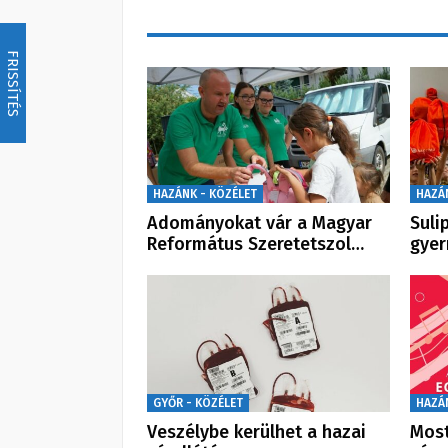
FRISSÍTÉS
HAZÁNK - KÖZÉLET
HAZÁ
Adományokat vár a Magyar
Suli
Református Szeretetszol…
gye
GYŐR - KÖZÉLET
HAZÁ
Veszélybe kerülhet a hazai
Most