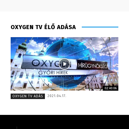
OXYGEN TV ÉLŐ ADÁSA
02:40:06
Monoczki Mária – értékesítési vezető – 2014
Szentgá
2021.04.17.
OXYGEN TV ADÁS