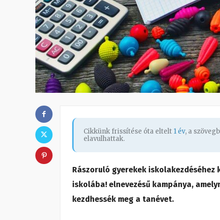
Cikkünk frissítése óta eltelt
1 év
, a szöveg
elavulhattak.
Rászoruló gyerekek iskolakezdéséhez k
iskolába! elnevezésű kampánya, amelyne
kezdhessék meg a tanévet.