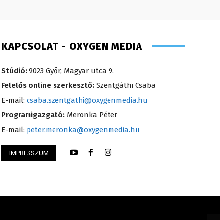
KAPCSOLAT - OXYGEN MEDIA
Stúdió:
9023 Győr, Magyar utca 9.
Felelős online szerkesztő:
Szentgáthi Csaba
E-mail:
csaba.szentgathi@oxygenmedia.hu
Programigazgató:
Meronka Péter
E-mail:
peter.meronka@oxygenmedia.hu
IMPRESSZUM
thi Csaba – főszerkesztő – 2008
Farkas Henriett – 