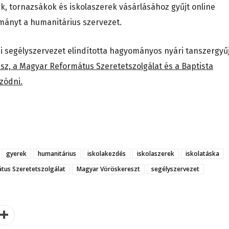
, tornazsákok és iskolaszerek vásárlásához gyűjt online
ányt a humanitárius szervezet.
i segélyszervezet elindította hagyományos nyári tanszergyű
tász, a Magyar Református Szeretetszolgálat és a Baptista
zódni.
gyerek
humanitárius
iskolakezdés
iskolaszerek
iskolatáska
tus Szeretetszolgálat
Magyar Vöröskereszt
segélyszervezet