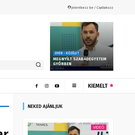
Jelentkezz be / Csatlakozz
GYŐR - KÖZÉLET
MEGNYÍLT SZABADEGYETEM
GYŐRBEN
KIEMELT
NEKED AJÁNLJUK
VIDEÓ
ar