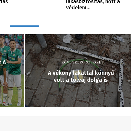
dás
lakásbiztosítás, nőtt a
védelem…
: A
KÖVETKEZŐ SZTORI
A vékony lakattal könnyű
volt a tolvaj dolga is