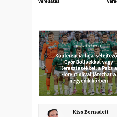
vérellátás
véra
ELŐZŐ SZTORI
Konferencia-liga-selejtező
Győr Bolláékkal vagy
Keresztesékkel, a Paks a
Fiorentinával játszhat a
negyedik körben
Kiss Bernadett