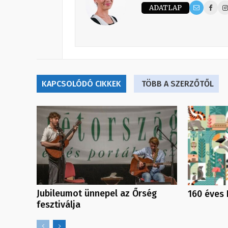
ADATLAP
KAPCSOLÓDÓ CIKKEK
TÖBB A SZERZŐTŐL
Jubileumot ünnepel az Őrség
160 éves 
fesztiválja