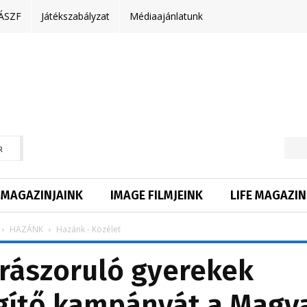
ÁSZF
Játékszabályzat
Médiaajánlatunk
R
MAGAZINJAINK
IMAGE FILMJEINK
LIFE MAGAZIN
HAZÁNK
Hazánk - Közélet
a rászoruló gyerekek
gítő kampányát a Magy