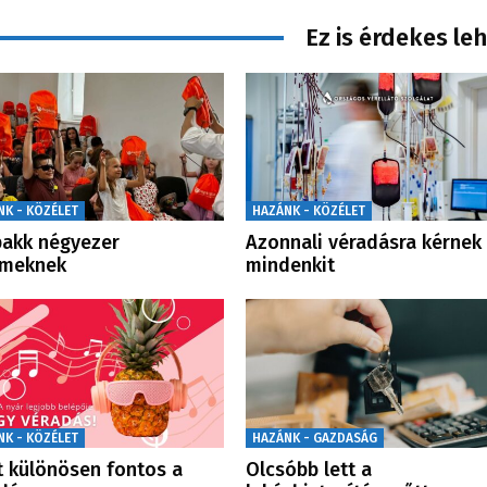
Ez is érdekes le
NK - KÖZÉLET
HAZÁNK - KÖZÉLET
pakk négyezer
Azonnali véradásra kérnek
rmeknek
mindenkit
NK - KÖZÉLET
HAZÁNK - GAZDASÁG
 különösen fontos a
Olcsóbb lett a