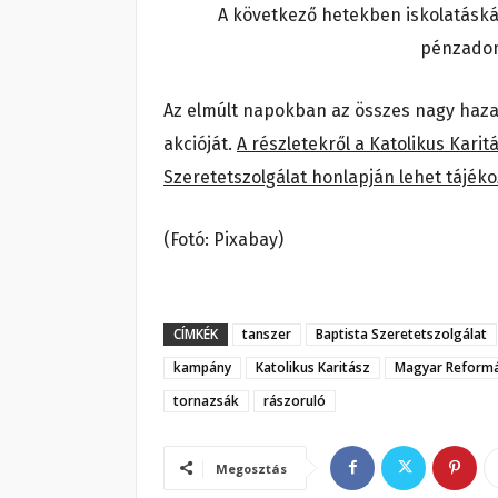
A következő hetekben iskolatáskák
pénzadom
Az elmúlt napokban az összes nagy haza
akcióját.
A részletekről a Katolikus Kari
Szeretetszolgálat honlapján lehet tájéko
(Fotó: Pixabay)
CÍMKÉK
tanszer
Baptista Szeretetszolgálat
kampány
Katolikus Karitász
Magyar Reformá
tornazsák
rászoruló
Megosztás