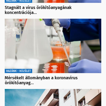
HAZÁNK - KÖZÉLET
Stagnált a vírus örökítőanyagának
koncentrációja…
HAZÁNK - KÖZÉLET
Mérsékelt állományban a koronavírus
örökítőanyag…