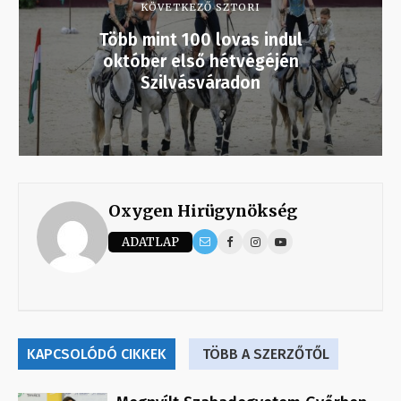
KÖVETKEZŐ SZTORI
Több mint 100 lovas indul
október első hétvégéjén
Szilvásváradon
Oxygen Hirügynökség
ADATLAP
KAPCSOLÓDÓ CIKKEK
TÖBB A SZERZŐTŐL