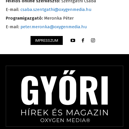
Felelős online szerkesztő:
Szentgáthi Csaba
E-mail:
csaba.szentgathi@oxygenmedia.hu
Programigazgató:
Meronka Péter
E-mail:
peter.meronka@oxygenmedia.hu
IMPRESSZUM