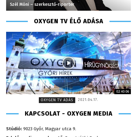
Farkas Henriett – főkönyvelő – 2009
H
OXYGEN TV ÉLŐ ADÁSA
02:40:06
2021.04.17.
OXYGEN TV ADÁS
KAPCSOLAT - OXYGEN MEDIA
Stúdió:
9023 Győr, Magyar utca 9.