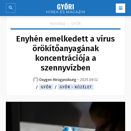
Kezdőlap
GYŐR
Enyhén emelkedett a vírus
örökítőanyagának
koncentrációja a
szennyvízben
Oxygen Hirügynökség
-
2025.09.12.
GYŐR
GYŐR - KÖZÉLET