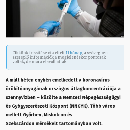
Cikkünk frissítése óta eltelt
11 hónap
, a szövegben
szereplő információk a megjelenéskor pontosak
voltak, de mára elavulhattak.
A múlt héten enyhén emelkedett a koronavírus
örökítőanyagának országos átlagkoncentrációja a
szennyvízben – közölte a Nemzeti Népegészségügyi
és Gyógyszerészeti Központ (NNGYK). Több város
mellett Győrben, Miskolcon és
Szekszárdon mérsékelt tartományban volt.