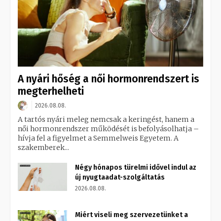
A nyári hőség a női hormonrendszert is
megterhelheti
2026.08.08.
A tartós nyári meleg nemcsak a keringést, hanem a
női hormonrendszer működését is befolyásolhatja –
hívja fel a figyelmet a Semmelweis Egyetem. A
szakemberek...
Négy hónapos türelmi idővel indul az
új nyugtaadat-szolgáltatás
2026.08.08.
Miért viseli meg szervezetünket a