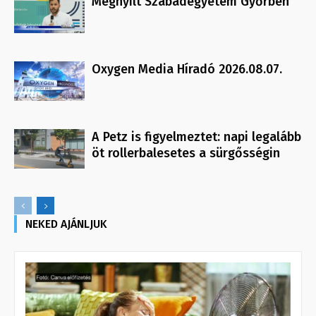
Megnyílt Szabadegyetem Győrben
Oxygen Media Híradó 2026.08.07.
A Petz is figyelmeztet: napi legalább
öt rollerbalesetes a sürgősségin
NEKED AJÁNLJUK