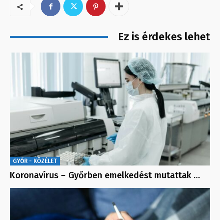
Ez is érdekes lehet
GYŐR - KÖZÉLET
Koronavírus – Győrben emelkedést mutattak …