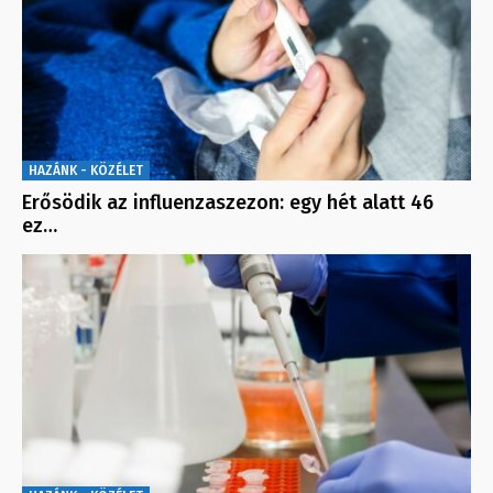
HAZÁNK - KÖZÉLET
Erősödik az influenzaszezon: egy hét alatt 46
ez…