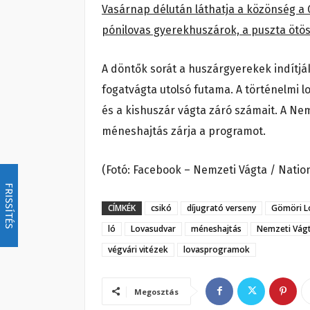
Vasárnap délután láthatja a közönség a 
pónilovas gyerekhuszárok, a puszta ötös
A döntők sorát a huszárgyerekek indítjá
fogatvágta utolsó futama. A történelmi
és a kishuszár vágta záró számait. A Ne
méneshajtás zárja a programot.
(Fotó: Facebook – Nemzeti Vágta / Nation
FRISSÍTÉS
CÍMKÉK
csikó
díjugrató verseny
Gömöri L
ló
Lovasudvar
méneshajtás
Nemzeti Vág
végvári vitézek
lovasprogramok
Megosztás