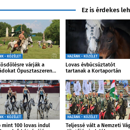
Ez is érdekes le
NK - KÖZÉLET
HAZÁNK - KÖZÉLET
ösdölésre várják a
Lovas évbúcsúztatót
ádokat Ópusztaszeren…
tartanak a Kortaportán
NK - KÖZÉLET
HAZÁNK - KÖZÉLET
 mint 100 lovas indul
Teljessé vált a Nemzeti Vá