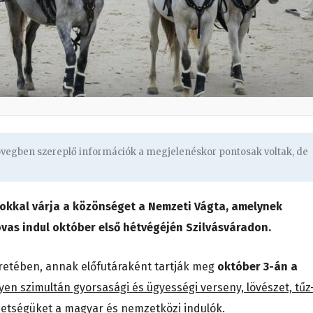
zövegben szereplő információk a megjelenéskor pontosak voltak, de
okkal várja a közönséget a Nemzeti Vágta, amelynek
vas indul október első hétvégéjén Szilvásváradon.
keretében, annak előfutáraként tartják meg
október 3-án a
en szimultán gyorsasági és ügyességi verseny, lövészet, tűz
hetségüket a magyar és nemzetközi indulók.