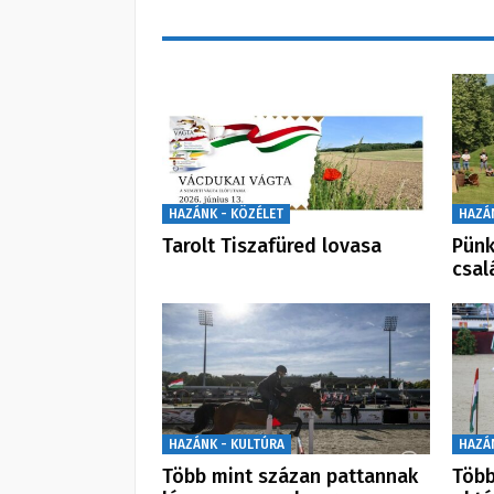
HAZÁNK - KÖZÉLET
HAZÁ
Tarolt Tiszafüred lovasa
Pünk
csal
HAZÁNK - KULTÚRA
HAZÁ
Több mint százan pattannak
Több