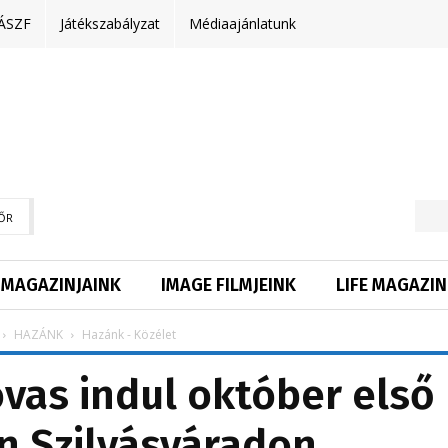
ÁSZF
Játékszabályzat
Médiaajánlatunk
ŐR
MAGAZINJAINK
IMAGE FILMJEINK
LIFE MAGAZIN
HAZÁNK
Hazánk - Közélet
vas indul október első
n Szilvásváradon