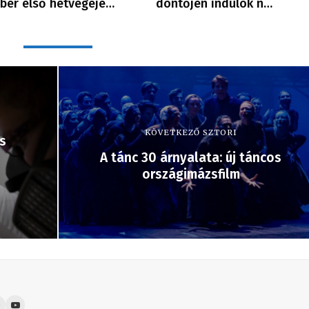
ber első hétvégéjé…
döntőjén indulók n…
KÖVETKEZŐ SZTORI
s
A tánc 30 árnyalata: új táncos
országimázsfilm