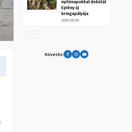
nyitónapokkal debütál
Eplény új
bringapályája
2026.08.06.
Követés:
-