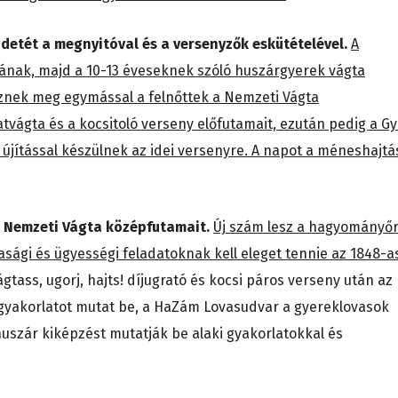
detét a megnyitóval és a versenyzők eskütételével.
A
jának, majd a 10-13 éveseknek szóló huszárgyerek vágta
őznek meg egymással a felnőttek a Nemzeti Vágta
vágta és a kocsitoló verseny előfutamait, ezután pedig a Gy
jítással készülnek az idei versenyre. A napot a méneshajtá
a Nemzeti Vágta középfutamait.
Új szám lesz a hagyományő
sági és ügyességi feladatoknak kell eleget tennie az 1848-a
ágtass, ugorj, hajts! díjugrató és kocsi páros verseny után az
gyakorlatot mutat be, a HaZám Lovasudvar a gyereklovasok
huszár kiképzést mutatják be alaki gyakorlatokkal és