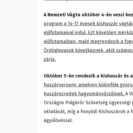
A Nemzeti Vágta október 4-én veszi kez
program a 14-17 évesek kishuszár vágtá
előfutamaival indul. Ezt követően mérk
előfutamaiban, majd megrendezik a fogat
Ördöglovasok következnek, akik számos ú
zárja.
Október 5-én rendezik a kishuszár és 
huszárverseny, amelyen különféle gyorsa
huszárezredek hagyományőrzőinek.
A V
Országos Polgárőr Szövetség ügyességi 
oktatását, míg a Fonyódi Kishuszárok a 
ágyúlövéssel.