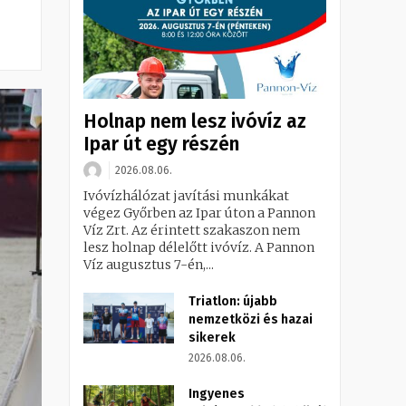
Holnap nem lesz ivóvíz az
Ipar út egy részén
2026.08.06.
Ivóvízhálózat javítási munkákat
végez Győrben az Ipar úton a Pannon
Víz Zrt. Az érintett szakaszon nem
lesz holnap délelőtt ivóvíz. A Pannon
Víz augusztus 7-én,...
Triatlon: újabb
nemzetközi és hazai
sikerek
2026.08.06.
Ingyenes