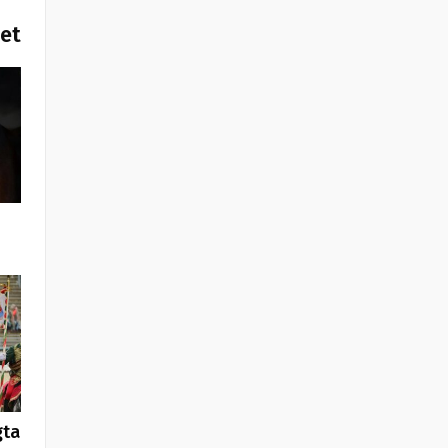
het
gta