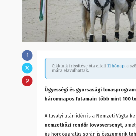
Cikkünk frissítése óta eltelt
11 hónap
, a s
mára elavulhattak.
Ügyességi és gyorsasági lovasprogram
háromnapos futamain több mint 100 lo
A tavalyi után idén is a Nemzeti Vágta 
nemzetközi rendőr lovasversenyt,
amely
és hordóugratás során is összemérik te