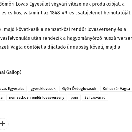
Gömöri Lovas Egyesület végvári vitézeinek produkcióját, a
 és csikós, valamint az 1848-49-es csatajelenet bemutatóját.
k, majd következik a nemzetközi rendőr lovasverseny és a
 lovasfelvonulás után rendezik a hagyományőrző huszárverse
mzeti Vágta döntőjét a díjátadó ünnepség követi, majd a
al Gallop)
ovas Egyesület
gyereklovasok
Győri Ördöglovasok
Kishuszár Vágta
ta
nemzetközi rendőr lovasverseny
póni
Szilvásvárad