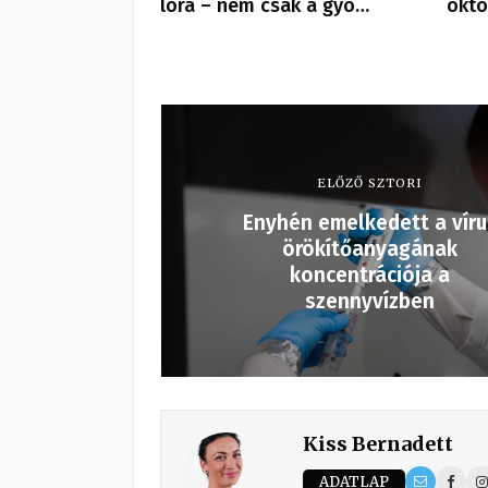
lóra – nem csak a gyo…
októ
ELŐZŐ SZTORI
Enyhén emelkedett a víru
örökítőanyagának
koncentrációja a
szennyvízben
Kiss Bernadett
ADATLAP