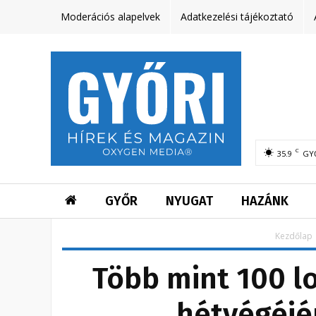
Moderációs alapelvek
Adatkezelési tájékoztató
C
35.9
GY
GYŐR
NYUGAT
HAZÁNK
Kezdőlap
Több mint 100 lo
hétvégéjé