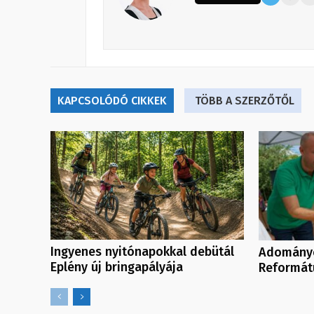
KAPCSOLÓDÓ CIKKEK
TÖBB A SZERZŐTŐL
Ingyenes nyitónapokkal debütál
Adományo
Eplény új bringapályája
Reformát