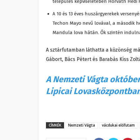
település képviseletében Horváth Hédi 
A 10 és 13 éves huszárgyerekek versenyén
Techon Mayo nevű lovával, a második he
Mandula lova hátán. Ők szintén induln
A sztárfutamban láthatta a közönség má
Gábort, Bács Pétert és Barabás Kiss Zol
A Nemzeti Vágta október 
Lipicai Lovasközpontban
CÍMKÉK
Nemzeti Vágta
vácdukai előfutam