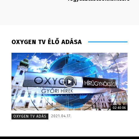
OXYGEN TV ÉLŐ ADÁSA
02:40:06
Pénzes Anikó
Meronka
2021.04.17.
OXYGEN TV ADÁS