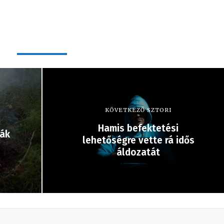
KÖVETKEZŐ SZTORI
Hamis befektetési
ták
lehetőségre vette rá idős
áldozatát