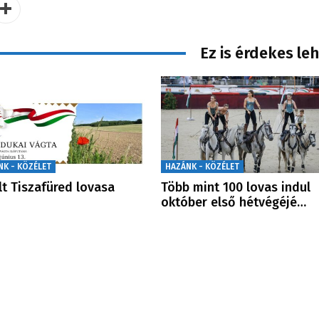
Ez is érdekes le
NK - KÖZÉLET
HAZÁNK - KÖZÉLET
lt Tiszafüred lovasa
Több mint 100 lovas indul
október első hétvégéjé…