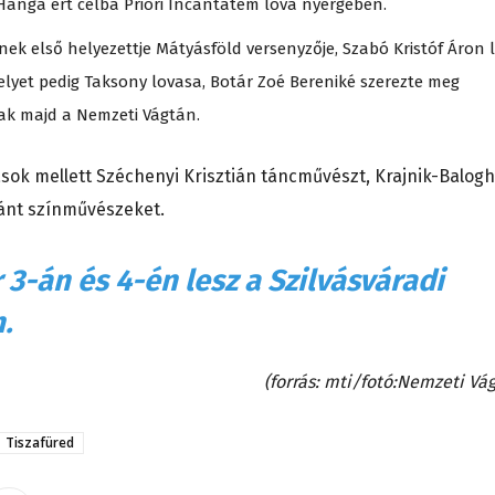
Hanga ért célba Priori Incantatem lova nyergében.
ek első helyezettje Mátyásföld versenyzője, Szabó Kristóf Áron l
lyet pedig Taksony lovasa, Botár Zoé Bereniké szerezte meg
ak majd a Nemzeti Vágtán.
sok mellett Széchenyi Krisztián táncművészt, Krajnik-Balogh
tánt színművészeket.
3-án és 4-én lesz a Szilvásváradi
.
(forrás: mti/fotó:Nemzeti Vág
Tiszafüred