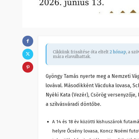
Cikkünk frissítése óta eltelt
2 hónap
, a sz
mára elavulhattak.
Gyöngy Tamás nyerte meg a Nemzeti Vágt
lovával. Másodikként Vácduka lovasa, Sch
Nyéki Kata (Vezér), Csörög versenyzője,
a szilvásváradi döntőbe.
A 14 és 18 év közötti kishuszárok futamá
helyre Őcsény lovasa, Koncz Noémi futo