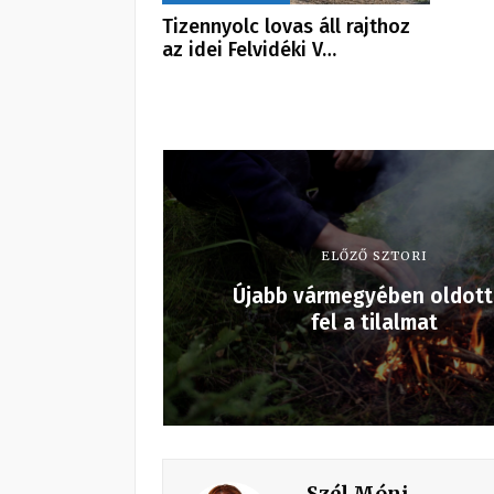
Tizennyolc lovas áll rajthoz
az idei Felvidéki V…
ELŐZŐ SZTORI
Újabb vármegyében oldot
fel a tilalmat
Szél Móni