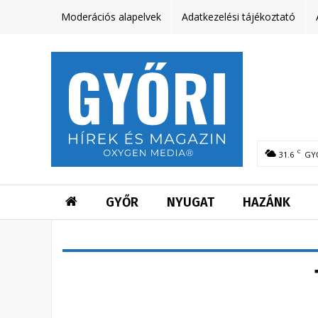
Moderációs alapelvek
Adatkezelési tájékoztató
C
31.6
GY
GYŐR
NYUGAT
HAZÁNK