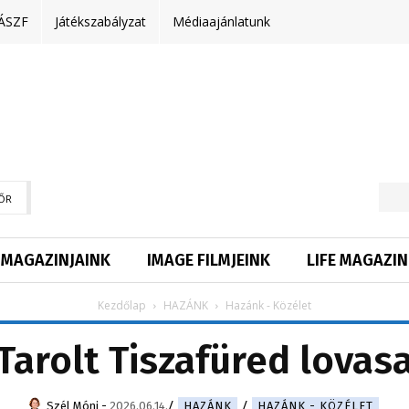
ÁSZF
Játékszabályzat
Médiaajánlatunk
ŐR
MAGAZINJAINK
IMAGE FILMJEINK
LIFE MAGAZIN
Kezdőlap
HAZÁNK
Hazánk - Közélet
Tarolt Tiszafüred lovas
Szél Móni
-
2026.06.14.
HAZÁNK
HAZÁNK - KÖZÉLET