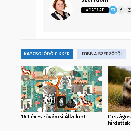
ADATLAP
KAPCSOLÓDÓ CIKKEK
TÖBB A SZERZŐTŐL
160 éves Fővárosi Állatkert
Országos
hirdettek