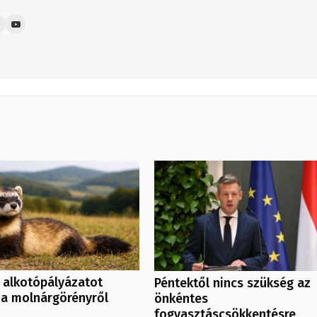
 alkotópályázatot
Péntektől nincs szükség az
 a molnárgörényről
önkéntes
fogyasztáscsökkentésre