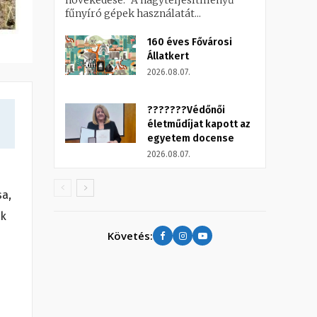
növekedése.” A nagyteljesítményű
fűnyíró gépek használatát...
160 éves Fővárosi
Állatkert
2026.08.07.
???????Védőnői
életműdíjat kapott az
egyetem docense
2026.08.07.
sa,
ak
Követés: