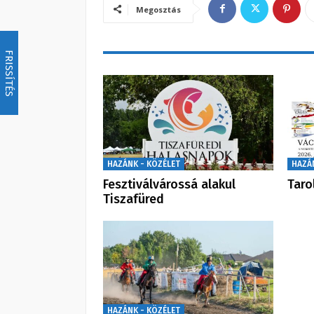
Megosztás
FRISSÍTÉS
HAZÁNK - KÖZÉLET
HAZÁ
Fesztiválvárossá alakul
Taro
Tiszafüred
HAZÁNK - KÖZÉLET