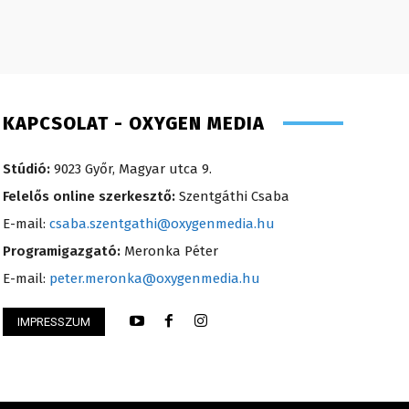
KAPCSOLAT - OXYGEN MEDIA
Stúdió:
9023 Győr, Magyar utca 9.
Felelős online szerkesztő:
Szentgáthi Csaba
E-mail:
csaba.szentgathi@oxygenmedia.hu
Programigazgató:
Meronka Péter
E-mail:
peter.meronka@oxygenmedia.hu
IMPRESSZUM
 Péter – programigazgató – 2008
Koródi Petra – mű