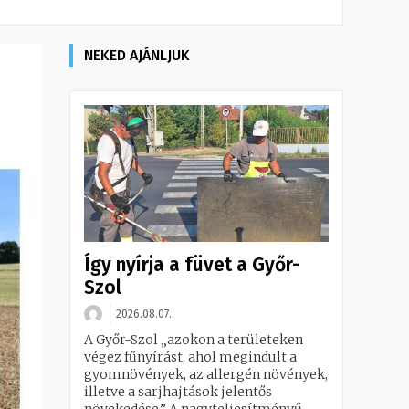
NEKED AJÁNLJUK
Így nyírja a füvet a Győr-
Szol
2026.08.07.
A Győr-Szol „azokon a területeken
végez fűnyírást, ahol megindult a
gyomnövények, az allergén növények,
illetve a sarjhajtások jelentős