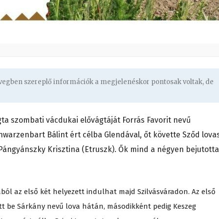
övegben szereplő információk a megjelenéskor pontosak voltak, de
a szombati vácdukai elővágtáját Forrás Favorit nevű
warzenbart Bálint ért célba Glendával, őt követte Sződ lova
 Pángyánszky Krisztina (Etruszk). Ők mind a négyen bejutott
ból az első két helyezett indulhat majd Szilvásváradon. Az első
tt be Sárkány nevű lova hátán, másodikként pedig Keszeg