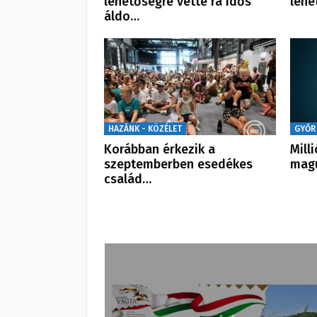
lehetőségre vette rá idős
lehe
áldo…
HAZÁNK - KÖZÉLET
GYŐR
Korábban érkezik a
Mill
szeptemberben esedékes
magu
család…