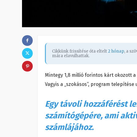
Cikkünk frissítése óta eltelt
2 hónap
, a sz
mára elavulhattak.
Mintegy 1,8 millió forintos kárt okozott a 
Vagyis a „szokásos”, program telepítése u
Egy távoli hozzáférést l
számítógépére, ami akti
számlájához.