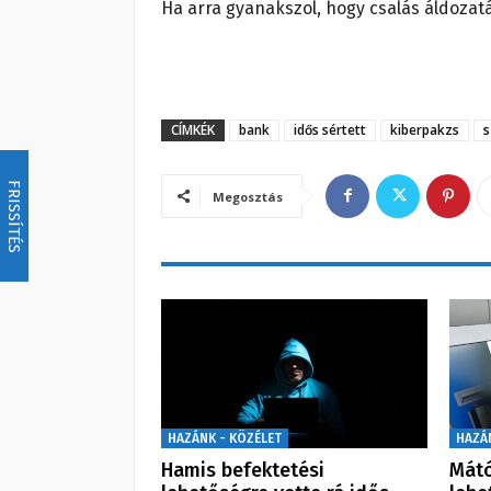
Ha arra gyanakszol, hogy csalás áldozatá
CÍMKÉK
bank
idős sértett
kiberpakzs
s
FRISSÍTÉS
Megosztás
HAZÁNK - KÖZÉLET
HAZÁ
Hamis befektetési
Mátó