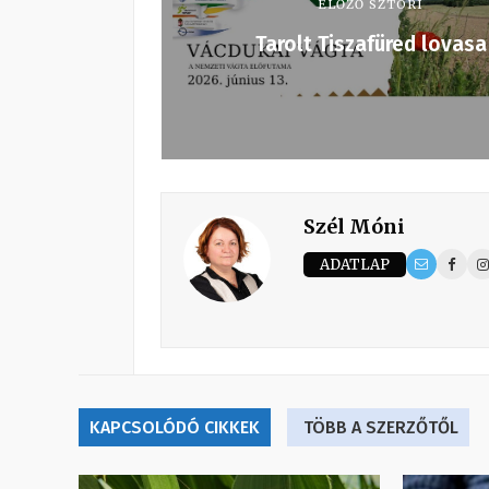
ELŐZŐ SZTORI
Tarolt Tiszafüred lovasa
Szél Móni
ADATLAP
KAPCSOLÓDÓ CIKKEK
TÖBB A SZERZŐTŐL