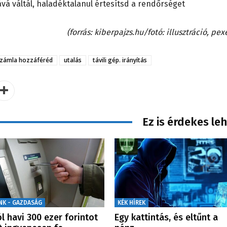
vá váltál, haladéktalanul értesítsd a rendőrséget
(forrás: kiberpajzs.hu/fotó: illusztráció, pex
zámla hozzáféréd
utalás
távili gép. irányítás
Ez is érdekes le
NK - GAZDASÁG
KÉK HÍREK
l havi 300 ezer forintot
Egy kattintás, és eltűnt a