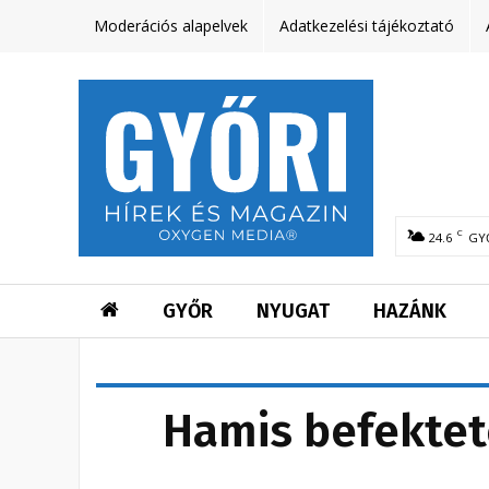
Moderációs alapelvek
Adatkezelési tájékoztató
C
24.6
GY
GYŐR
NYUGAT
HAZÁNK
Hamis befekteté