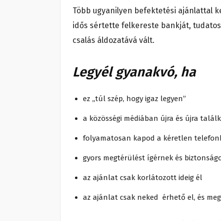
Több ugyanilyen befektetési ajánlattal k
idős sértette felkereste bankját, tudato
csalás áldozatává vált.
Legyél gyanakvó, ha
ez „túl szép, hogy igaz legyen”
a közösségi médiában újra és újra talál
folyamatosan kapod a kéretlen telefon
gyors megtérülést ígérnek és biztonság
az ajánlat csak korlátozott ideig él
az ajánlat csak neked érhető el, és meg