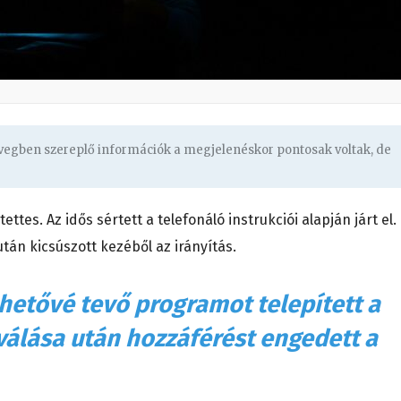
övegben szereplő információk a megjelenéskor pontosak voltak, de
tettes. Az idős sértett a telefonáló instrukciói alapján járt el.
tán kicsúszott kezéből az irányítás.
ehetővé tevő programot telepített a
válása után hozzáférést engedett a