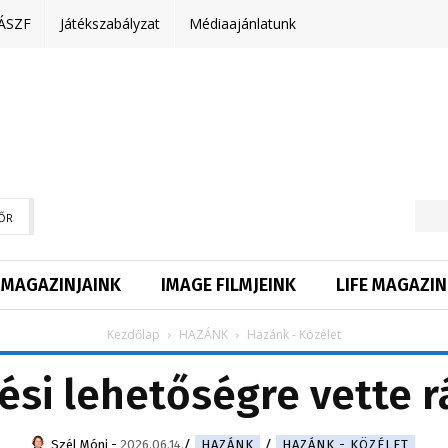
ÁSZF
Játékszabályzat
Médiaajánlatunk
ŐR
MAGAZINJAINK
IMAGE FILMJEINK
LIFE MAGAZIN
Kezdőlap
HAZÁNK
Hazánk - Közélet
si lehetőségre vette r
Szél Móni
-
2026.06.14.
HAZÁNK
HAZÁNK - KÖZÉLET