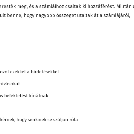
eresték meg, és a számláihoz csaltak ki hozzáférést. Miután 
sult benne, hogy nagyobb összeget utaltak át a számlájáról,
kozol ezekkel a hirdetésekkel
hívásokat
os befektetést kínálnak
kérnek, hogy senkinek se szóljon róla