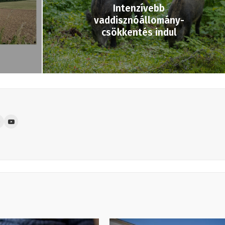
Intenzívebb
vaddisznóállomány-
csökkentés indul