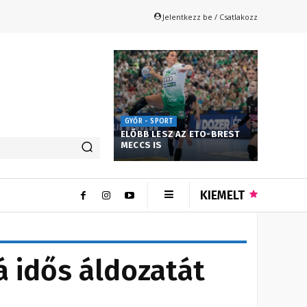
Jelentkezz be / Csatlakozz
GYŐR - SPORT
ELŐBB LESZ AZ ETO-BREST
MECCS IS
KIEMELT
á idős áldozatát