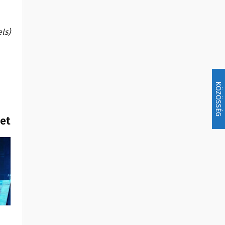
els)
KÖZÖSSÉG
het