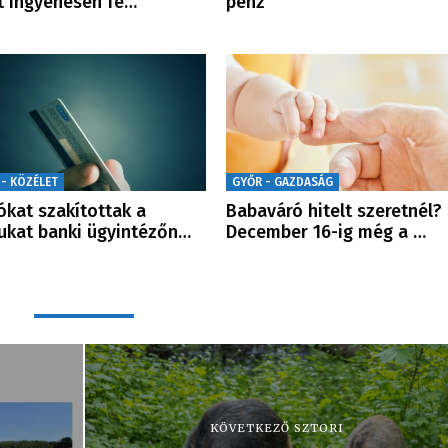
t ingyenesen fe…
pénz
 - KÖZÉLET
GYŐR - GAZDASÁG
iókat szakítottak a
Babaváró hitelt szeretnél?
kat banki ügyintézőn…
December 16-ig még a …
KÖVETKEZŐ SZTORI