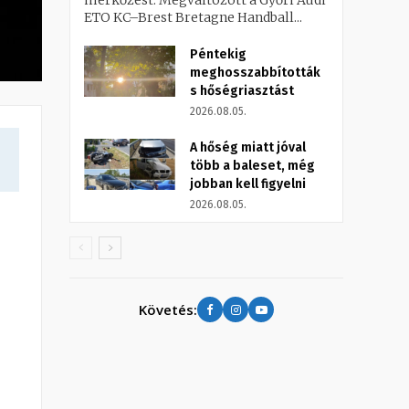
mérkőzést. Megváltozott a Győri Audi
ETO KC–Brest Bretagne Handball...
Péntekig
meghosszabbították
s hőségriasztást
2026.08.05.
A hőség miatt jóval
több a baleset, még
jobban kell figyelni
2026.08.05.
Követés: