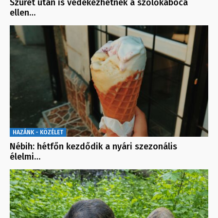
Szüret után is védekezhetnek a szőlőkabóca
ellen…
HAZÁNK - KÖZÉLET
Nébih: hétfőn kezdődik a nyári szezonális
élelmi…