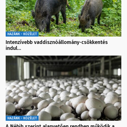
HAZÁNK - KÖZÉLET
Intenzívebb vaddisznóállomány-csökkentés
indul…
HAZÁNK - KÖZÉLET
A Nébih szerint alapvetően rendben működik a