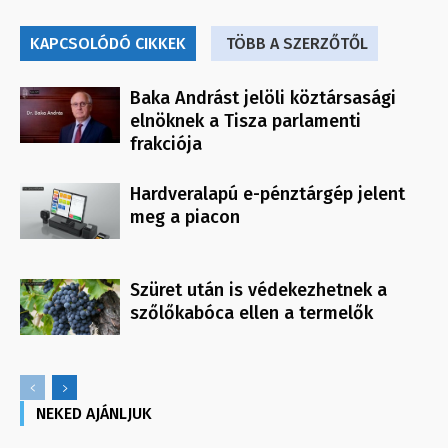
KAPCSOLÓDÓ CIKKEK
TÖBB A SZERZŐTŐL
Baka Andrást jelöli köztársasági
elnöknek a Tisza parlamenti
frakciója
Hardveralapú e-pénztárgép jelent
meg a piacon
Szüret után is védekezhetnek a
szőlőkabóca ellen a termelők
NEKED AJÁNLJUK