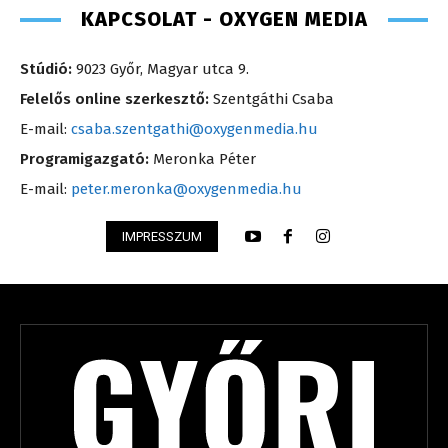
KAPCSOLAT - OXYGEN MEDIA
Stúdió:
9023 Győr, Magyar utca 9.
Felelős online szerkesztő:
Szentgáthi Csaba
E-mail:
csaba.szentgathi@oxygenmedia.hu
Programigazgató:
Meronka Péter
E-mail:
peter.meronka@oxygenmedia.hu
IMPRESSZUM