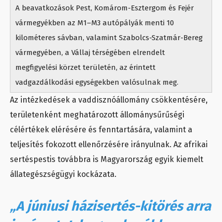
A beavatkozások Pest, Komárom-Esztergom és Fejér
vármegyékben az M1–M3 autópályák menti 10
kilométeres sávban, valamint Szabolcs-Szatmár-Bereg
vármegyében, a Vállaj térségében elrendelt
megfigyelési körzet területén, az érintett
vadgazdálkodási egységekben valósulnak meg.
Az intézkedések a vaddisznóállomány csökkentésére,
területenként meghatározott állománysűrűségi
célértékek elérésére és fenntartására, valamint a
teljesítés fokozott ellenőrzésére irányulnak. Az afrikai
sertéspestis továbbra is Magyarország egyik kiemelt
állategészségügyi kockázata.
„A júniusi házisertés-kitörés arra