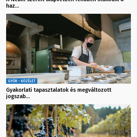
haz…
GYŐR - KÖZÉLET
Gyakorlati tapasztalatok és megváltozott
jogszab…