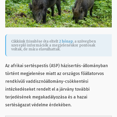
Cikkünk frissítése óta eltelt
2 hónap
, a szövegben
szereplő információk a megjelenéskor pontosak
voltak, de mára elavulhattak.
Az afrikai sertéspestis (ASP) házisertés-állományban
történt megjelenése miatt az országos főállatorvos
rendkívüli vaddisznóállomány-csökkentési
intézkedéseket rendelt el a járvány további
terjedésének megakadályozása és a hazai
sertéságazat védelme érdekében.