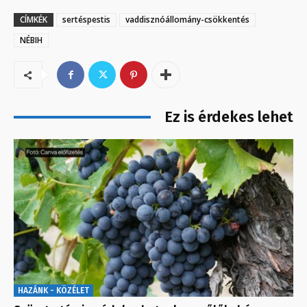
CÍMKÉK
sertéspestis
vaddisznóállomány-csökkentés
NÉBIH
Ez is érdekes lehet
HAZÁNK - KÖZÉLET