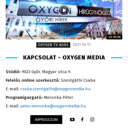
02:40:06
2021.04.17.
OXYGEN TV ADÁS
KAPCSOLAT - OXYGEN MEDIA
Stúdió:
9023 Győr, Magyar utca 9.
Felelős online szerkesztő:
Szentgáthi Csaba
E-mail:
csaba.szentgathi@oxygenmedia.hu
Programigazgató:
Meronka Péter
E-mail:
peter.meronka@oxygenmedia.hu
IMPRESSZUM