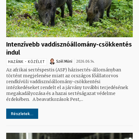
Intenzívebb vaddisznóállomány-csökkentés
indul
Szél Móni
2026.06.14.
HAZÁNK - KÖZÉLET
Az afrikai sertéspestis (ASP) házisertés-állományban
történt megjelenése miatt az országos főállatorvos
rendkívüli vaddisznóállomány-csökkentési
intézkedéseket rendelt el a járvány további terjedésének
megakadályozása és a hazai sertéságazat védelme
érdekében. A beavatkozások Pest,...
Részletek...