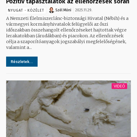
Pozitív tapasztalatok az ellenőrzések során
Szél Móni
2025.11.29.
NYUGAT - KÖZÉLET
A Nemzeti Élelmiszerlánc-biztonsági Hivatal (Nébih) és a
vármegyei kormányhivatalok felügyelői az őszi
időszakban összehangolt ellenőrzéseket hajtottak végre
lerakatokban (árudákban) és piacokon. Az ellenőrzések
célja a szaporítóanyagok jogszabályi megfelelőségének,
valamint a...
Részletek...
VIDEÓ