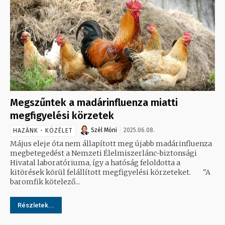
Megszűntek a madárinfluenza miatti
megfigyelési körzetek
Szél Móni
2025.06.08.
HAZÁNK - KÖZÉLET
Május eleje óta nem állapított meg újabb madárinfluenza
megbetegedést a Nemzeti Élelmiszerlánc-biztonsági
Hivatal laboratóriuma, így a hatóság feloldotta a
kitörések körül felállított megfigyelési körzeteket. "A
baromfik kötelező...
Részletek...