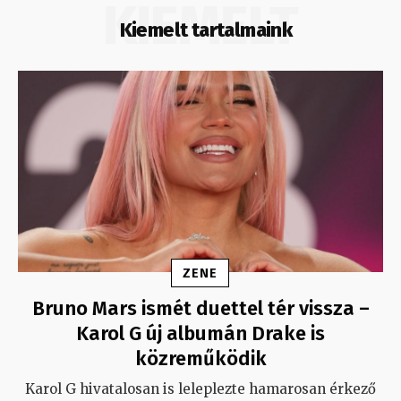
KIEMELT
Kiemelt tartalmaink
ZENE
Bruno Mars ismét duettel tér vissza –
Karol G új albumán Drake is
közreműködik
Karol G hivatalosan is leleplezte hamarosan érkező