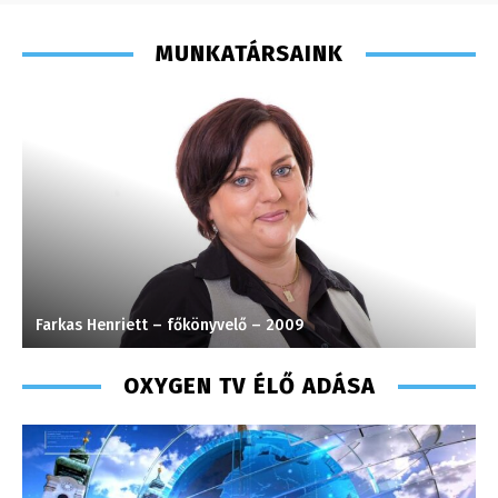
MUNKATÁRSAINK
Farkas Henriett – főkönyvelő – 2009
S
OXYGEN TV ÉLŐ ADÁSA