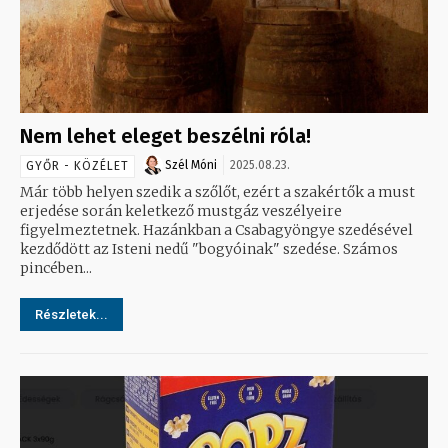
Nem lehet eleget beszélni róla!
Szél Móni
2025.08.23.
GYŐR - KÖZÉLET
Már több helyen szedik a szőlőt, ezért a szakértők a must
erjedése során keletkező mustgáz veszélyeire
figyelmeztetnek. Hazánkban a Csabagyöngye szedésével
kezdődött az Isteni nedű "bogyóinak" szedése. Számos
pincében...
Részletek...