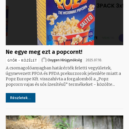
Ne egye meg ezt a popcornt!
Oxygen Hirügynökség
2025.07.10.
GYŐR - KÖZÉLET
A csomagolóanyagban határérték feletti vegyületek,
úgynevezett PFOA és PFDA prekurzorok jelenléte miatt a
Popz Europe Kft. visszahívta a forgalomból a „Popz
popcorn vajas és sós ízesítésű” termékeket - közölte...
Részletek...