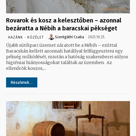
Rovarok és kosz a kelesztőben – azonnal
bezáratta a Nébih a baracskai pékséget
Szentgáthi Csaba
2025.10.25.
HAZÁNK - KÖZÉLET
Újabb sütőipari üzemet záratott be a Nébih – ezúttal
Baracskán kellett azonnali hatállyal felfüggeszteni egy
pékség működését, miután a hatóság szakemberei súlyos
higiéniai hiányosságokat találtak az üzemben. Az
ellenőrök koszos,...
Részletek...