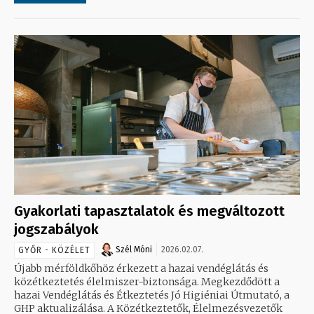
Gyakorlati tapasztalatok és megváltozott
jogszabályok
Szél Móni
2026.02.07.
GYŐR - KÖZÉLET
Újabb mérföldkőhöz érkezett a hazai vendéglátás és
közétkeztetés élelmiszer-biztonsága. Megkezdődött a
hazai Vendéglátás és Étkeztetés Jó Higiéniai Útmutató, a
GHP aktualizálása. A Közétkeztetők, Élelmezésvezetők