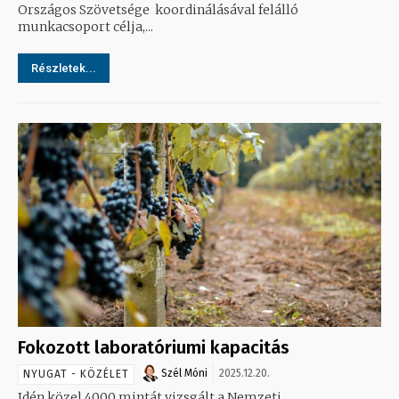
Országos Szövetsége koordinálásával felálló
munkacsoport célja,...
Részletek...
Fokozott laboratóriumi kapacitás
Szél Móni
2025.12.20.
NYUGAT - KÖZÉLET
Idén közel 4000 mintát vizsgált a Nemzeti