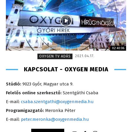
02:40:06
2021.04.17.
OXYGEN TV ADÁS
KAPCSOLAT - OXYGEN MEDIA
Stúdió:
9023 Győr, Magyar utca 9.
Felelős online szerkesztő:
Szentgáthi Csaba
E-mail:
csaba.szentgathi@oxygenmedia.hu
Programigazgató:
Meronka Péter
E-mail:
peter.meronka@oxygenmedia.hu