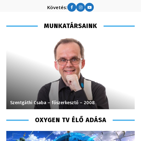
Követés:
MUNKATÁRSAINK
Szentgáthi Csaba – főszerkesztő – 2008
P
OXYGEN TV ÉLŐ ADÁSA