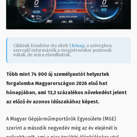
Cikkünk frissítése óta eltelt
1 hónap
, a szövegben
szereplő információk a megjelenéskor pontosak
voltak, de mára elavulhattak.
Több mint 74 900 új személyautót helyeztek
forgalomba Magyarországon 2026 első hat
hónapjában, ami 13,3 százalékos növekedést jelent
az előző év azonos időszakához képest.
A Magyar Gépjárműimportőrök Egyesülete (MGE)
szerint a második negyedév még az év elejénél is