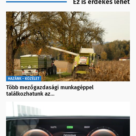
Ez is érdekes lehet
HAZÁNK - KÖZÉLET
Több mezőgazdasági munkagéppel
találkozhatunk az…