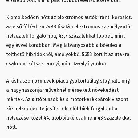
erősebb volt, ami a piac további élénkülésére utal.
Kiemelkedően nőtt az elektromos autók iránti kereslet:
az első fél évben 7498 tisztán elektromos személyautót
helyeztek forgalomba, 43,7 százalékkal többet, mint
egy évvel korábban. Még látványosabb a bővülés a
tölthető hibrideknél, amelyekből 5653 került az utakra,
csaknem kétszer annyi, mint tavaly ilyenkor.
A kishaszonjárművek piaca gyakorlatilag stagnált, míg
a nagyhaszonjárműveknél mérsékelt növekedést
mértek. Az autóbuszok és a motorkerékpárok viszont
kiemelkedően teljesítettek: előbbiek forgalomba
helyezése közel 44, utóbbiaké csaknem 43 százalékkal
nőtt.