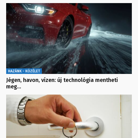
HAZÁNK - KÖZÉLET
Jégen, havon, vízen: új technológia mentheti
meg…