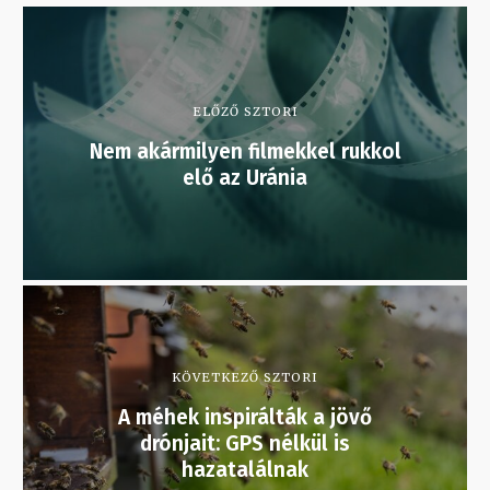
ELŐZŐ SZTORI
Nem akármilyen filmekkel rukkol
elő az Uránia
KÖVETKEZŐ SZTORI
A méhek inspirálták a jövő
drónjait: GPS nélkül is
hazatalálnak