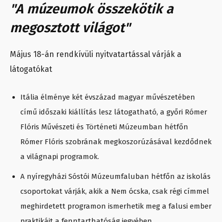
"A múzeumok összekötik a
megosztott világot"
Május 18-án rendkívüli nyitvatartással várják a
látogatókat
Itália élménye két évszázad magyar művészetében
című időszaki kiállítás lesz látogatható, a győri Rómer
Flóris Művészeti és Történeti Múzeumban hétfőn
Rómer Flóris szobrának megkoszorúzásával kezdődnek
a világnapi programok.
A nyíregyházi Sóstói Múzeumfaluban hétfőn az iskolás
csoportokat várják, akik a Nem ócska, csak régi címmel
meghirdetett programon ismerhetik meg a falusi ember
praktikáit a fenntarthatóság jegyében.