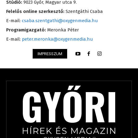
Stúdió:
9023 Győr, Magyar utca 9.
Felelős online szerkesztő:
Szentgáthi Csaba
E-mail:
csaba.szentgathi@oxygenmedia.hu
Programigazgató:
Meronka Péter
E-mail:
peter.meronka@oxygenmedia.hu
IMPRESSZUM