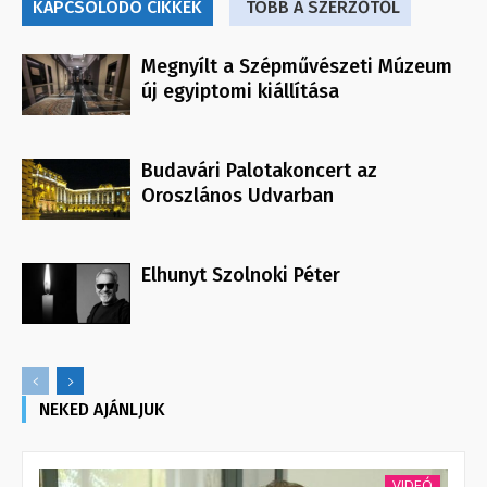
KAPCSOLÓDÓ CIKKEK
TÖBB A SZERZŐTŐL
Megnyílt a Szépművészeti Múzeum
új egyiptomi kiállítása
Budavári Palotakoncert az
Oroszlános Udvarban
Elhunyt Szolnoki Péter
NEKED AJÁNLJUK
VIDEÓ