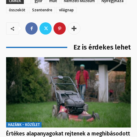
CÍMKÉK
győr
múlt
Nemzeti Múzeum
Nyíregyháza
összeköt
Szentendre
világnap
Ez is érdekes lehet
HAZÁNK - KÖZÉLET
Értékes alapanyagokat rejtenek a meghibásodott