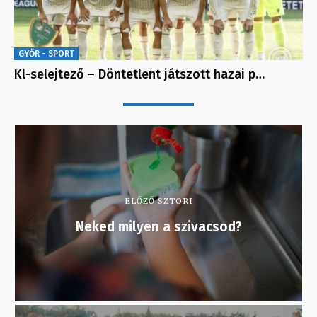
GYŐR - SPORT
Kl-selejtező – Döntetlent játszott hazai p…
ELŐZŐ SZTORI
Neked milyen a szivacsod?