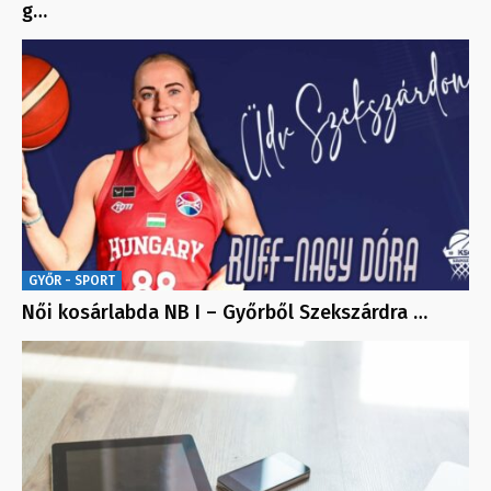
g…
GYŐR - SPORT
Női kosárlabda NB I – Győrből Szekszárdra …