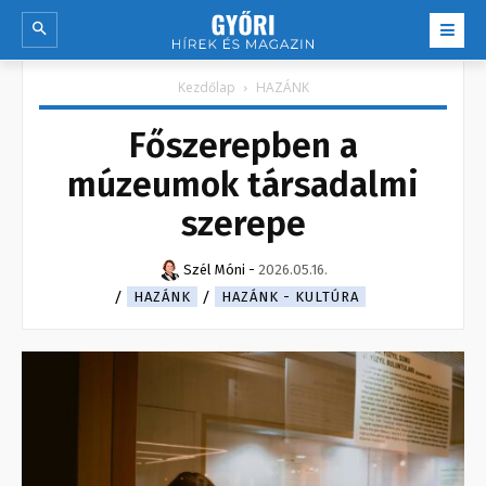
Kezdőlap
HAZÁNK
Főszerepben a
múzeumok társadalmi
szerepe
Szél Móni
-
2026.05.16.
HAZÁNK
HAZÁNK - KULTÚRA