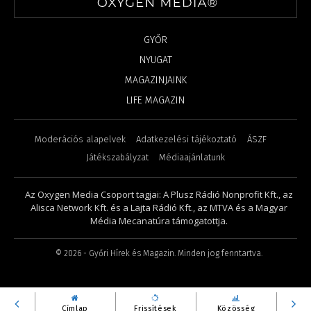
GYŐR
NYUGAT
MAGAZINJAINK
LIFE MAGAZIN
Moderációs alapelvek
Adatkezelési tájékoztató
ÁSZF
Játékszabályzat
Médiaajánlatunk
Az Oxygen Media Csoport tagjai: A Plusz Rádió Nonprofit Kft., az
Alisca Network Kft. és a Lajta Rádió Kft., az MTVA és a Magyar
Média Mecanatúra támogatottja.
©
2026
- Győri Hírek és Magazin. Minden jog fenntartva.
Címlap
Frissítések
Közösség