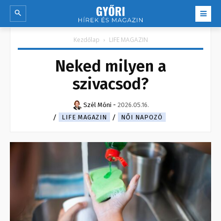
Kezdőlap
LIFE MAGAZIN
Neked milyen a
szivacsod?
Szél Móni
-
2026.05.16.
LIFE MAGAZIN
NŐI NAPOZÓ