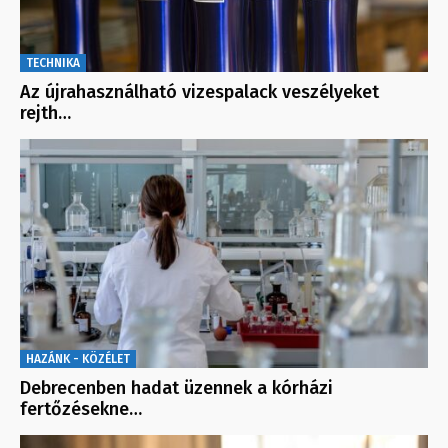
TECHNIKA
Az újrahasználható vizespalack veszélyeket
rejth…
HAZÁNK - KÖZÉLET
Debrecenben hadat üzennek a kórházi
fertőzésekne…