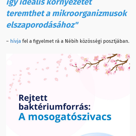
így ideális környezetet
teremthet a mikroorganizmusok
elszaporodásához"
–
hívja
fel a figyelmet rá a Nébih közösségi posztjában.