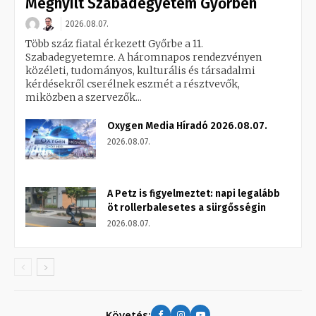
Megnyílt Szabadegyetem Győrben
2026.08.07.
Több száz fiatal érkezett Győrbe a 11.
Szabadegyetemre. A háromnapos rendezvényen
közéleti, tudományos, kulturális és társadalmi
kérdésekről cserélnek eszmét a résztvevők,
miközben a szervezők...
Oxygen Media Híradó 2026.08.07.
2026.08.07.
A Petz is figyelmeztet: napi legalább
öt rollerbalesetes a sürgősségin
2026.08.07.
Követés: