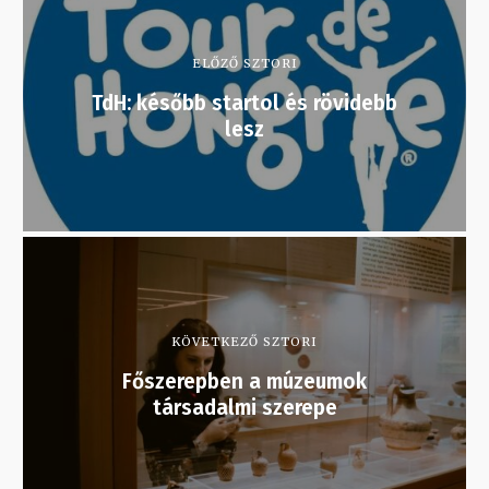
ELŐZŐ SZTORI
TdH: később startol és rövidebb
lesz
KÖVETKEZŐ SZTORI
Főszerepben a múzeumok
társadalmi szerepe