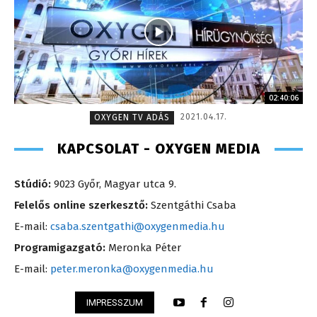
02:40:06
2021.04.17.
OXYGEN TV ADÁS
KAPCSOLAT - OXYGEN MEDIA
Stúdió:
9023 Győr, Magyar utca 9.
Felelős online szerkesztő:
Szentgáthi Csaba
E-mail:
csaba.szentgathi@oxygenmedia.hu
Programigazgató:
Meronka Péter
E-mail:
peter.meronka@oxygenmedia.hu
IMPRESSZUM