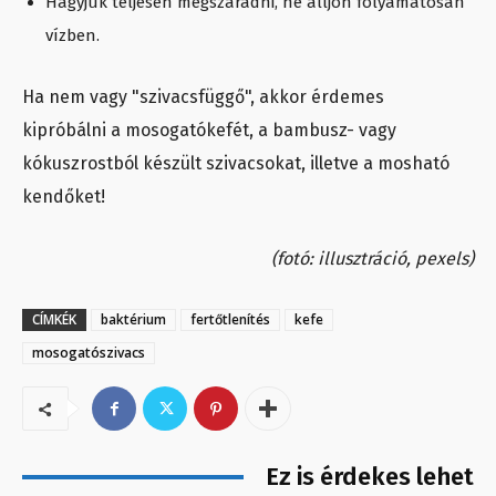
Hagyjuk teljesen megszáradni, ne álljon folyamatosan
vízben.
Ha nem vagy "szivacsfüggő", akkor érdemes
kipróbálni a mosogatókefét, a bambusz- vagy
kókuszrostból készült szivacsokat, illetve a mosható
kendőket!
(fotó: illusztráció, pexels)
CÍMKÉK
baktérium
fertőtlenítés
kefe
mosogatószivacs
Ez is érdekes lehet