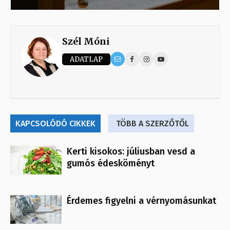
Szél Móni
ADATLAP
KAPCSOLÓDÓ CIKKEK
TÖBB A SZERZŐTŐL
Kerti kisokos: júliusban vesd a
gumós édesköményt
Érdemes figyelni a vérnyomásunkat