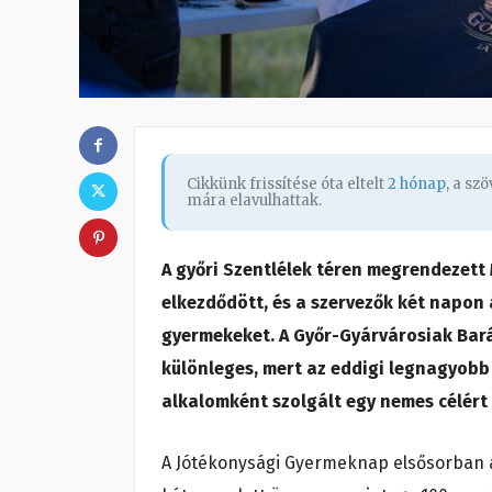
Cikkünk frissítése óta eltelt
2 hónap
, a sz
mára elavulhattak.
A győri Szentlélek téren megrendezet
elkezdődött, és a szervezők két napon
gyermekeket. A Győr-Gyárvárosiak Bará
különleges, mert az eddigi legnagyob
alkalomként szolgált egy nemes célért 
A Jótékonysági Gyermeknap elsősorban a