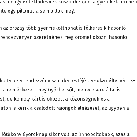
vágás a nagy érdeklődésnek köszönhetően, a gyerekek örömér
inte egy pillanatra sem álltak meg.
n az ország több gyermekotthonát is fölkeresik hasonló
os rendezvényen szeretnének még örömet okozni hasonló
olta be a rendezvény szombat estéjét: a sokak által várt X-
nis nem érkezett meg Győrbe, sőt, menedzsere által is
st, de komoly kárt is okozott a közönségnek és a
ton is kérik a csalódott rajongók elnézését, az ügyben a
 Jótékony Gyereknap siker volt, az ünnepelteknek, azaz a