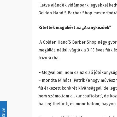
illetve ajándék vidámpark jegyekkel ke
Golden Hand’S Barber Shop mesterfodrá
Kitettek magukért az „Aranykezűek”
A
Golden Hand’S Barber Shop négy gyors
megállás nélkül vágták a 3-15 éves fiúk 
frizurákba.
– Megvallom, nem ez az első jótékonysá
– mondta Mihácsi Patrik (ahogy művészn
fiú érkezett konkrét kívánsággal, de leg
nem számoltam a „kuncsaftokat”, de köze
ha segíthetünk, és mondhatom, nagyon 
FRISSÍTÉS