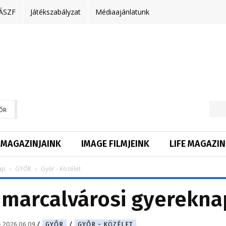
ÁSZF
Játékszabályzat
Médiaajánlatunk
ŐR
MAGAZINJAINK
IMAGE FILMJEINK
LIFE MAGAZIN
ap
GYŐR
Győr - Közélet
a marcalvárosi gyerekna
-
2026.06.09.
GYŐR
GYŐR - KÖZÉLET