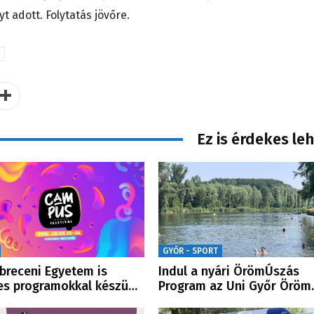
adott. Folytatás jövőre.
Ez is érdekes le
GYŐR - SPORT
breceni Egyetem is
Indul a nyári ÖrömÚszás
es programokkal készü…
Program az Uni Győr Öröm