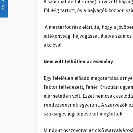
A szombat déltől 5 óráig tervezett haj
fél 8-ig tartott, és a hajvágók közben sz
A mesterfodrász elárulta, hogy a jövőbe
jótékonysági hajvágással, illetve szám
akcióval.
Nem volt felhőtlen az esemény
Egy felelőtlen előadó magatartása árnyék
Faktor felfedezett, Fehér Krisztián ugya
elérhetetlen volt. Ezzel nemcsak csalódá
rendezvénynek egyaránt. A szervezők ezú
szükséges jogi lépéseket megtették.
Mindent összevetve az első Marcalvárosi