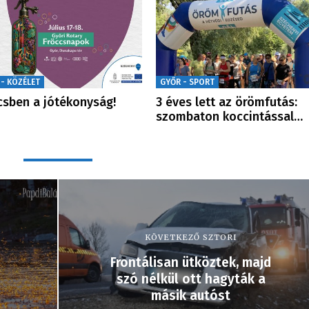
 - KÖZÉLET
GYŐR - SPORT
csben a jótékonyság!
3 éves lett az örömfutás:
szombaton koccintással…
KÖVETKEZŐ SZTORI
Frontálisan ütköztek, majd
szó nélkül ott hagyták a
másik autóst