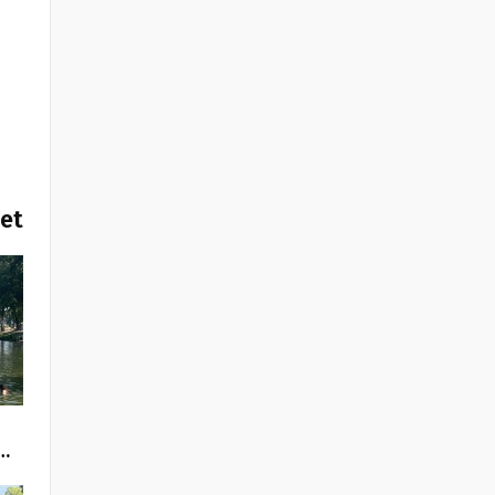
het
…