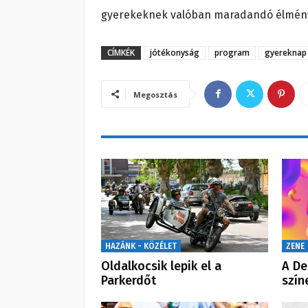
gyerekeknek valóban maradandó élményt 
CÍMKÉK
jótékonyság
program
gyereknap
Megosztás
HAZÁNK - KÖZÉLET
ZENE
Oldalkocsik lepik el a
A De
Parkerdőt
szín