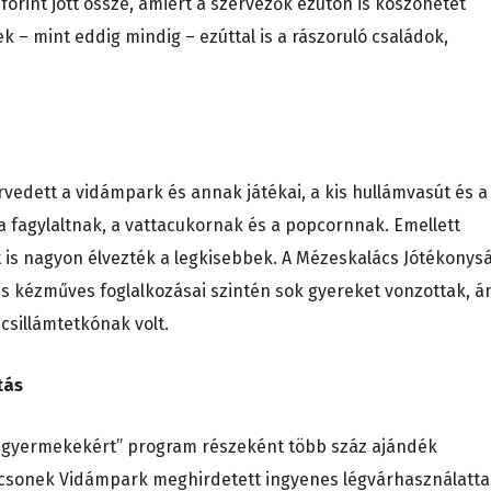
forint jött össze, amiért a szervezők ezúton is köszönetet
– mint eddig mindig – ezúttal is a rászoruló családok,
edett a vidámpark és annak játékai, a kis hullámvasút és a
 fagylaltnak, a vattacukornak és a popcornnak. Emellett
t is nagyon élvezték a legkisebbek. A Mézeskalács Jótékonys
es kézműves foglalkozásai szintén sok gyereket vonzottak, á
csillámtetkónak volt.
tás
a gyermekekért” program részeként több száz ajándék
icsonek Vidámpark meghirdetett ingyenes légvárhasználattal