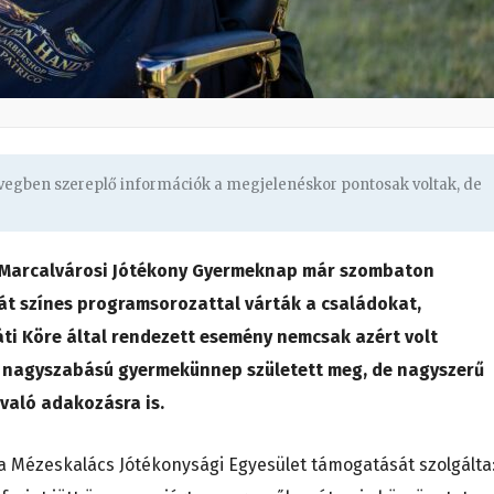
övegben szereplő információk a megjelenéskor pontosak voltak, de
t Marcalvárosi Jótékony Gyermeknap már szombaton
 át színes programsorozattal várták a családokat,
ti Köre által rendezett esemény nemcsak azért volt
b nagyszabású gyermekünnep született meg, de nagyszerű
való adakozásra is.
 Mézeskalács Jótékonysági Egyesület támogatását szolgálta: