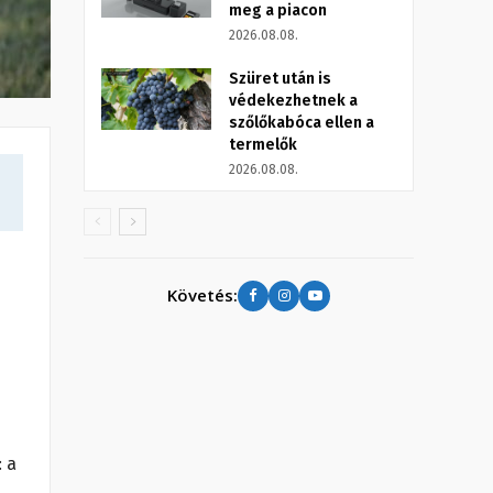
meg a piacon
2026.08.08.
Szüret után is
védekezhetnek a
szőlőkabóca ellen a
termelők
2026.08.08.
Követés:
 a