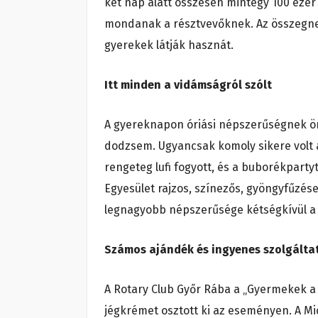
két nap alatt összesen mintegy 100 ezer 
mondanak a résztvevőknek. Az összegnek 
gyerekek látják hasznát.
Itt minden a vidámságról szólt
A gyereknapon óriási népszerűségnek örv
dodzsem. Ugyancsak komoly sikere volt a
rengeteg lufi fogyott, és a buborékparty
Egyesület rajzos, színezős, gyöngyfűzés
legnagyobb népszerűsége kétségkívül a 
Számos ajándék és ingyenes szolgálta
A Rotary Club Győr Rába a „Gyermekek 
jégkrémet osztott ki az eseményen. A M