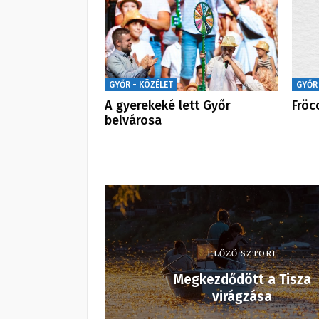
GYŐR - KÖZÉLET
GYŐR
A gyerekeké lett Győr
Fröc
belvárosa
ELŐZŐ SZTORI
Megkezdődött a Tisza
virágzása