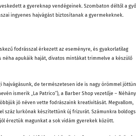
dveskedett a gyereknap vendégeinek. Szombaton déltől a győ
szai ingyenes hajvágást biztosítanak a gyermekeknek.
kezű fodrásszal érkezett az eseményre, és gyakorlatilag
és néha apukáik haját, divatos mintákat trimmelve a készülő
gi hajvágásunk, de természetesen ide is nagy örömmel jöttü
evén ismerik „La Patrico”), a Barber Shop vezetője – Néhány
többjük jó néven vette fodrászaink kreativitását. Megvallom,
l száz lurkónak készítettünk új frizurát. Számunkra boldogs
jól éreztük magunkat a sok vidám gyerekek között.