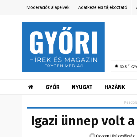
Moderációs alapelvek
Adatkezelési tájékoztató
C
30.5
GY
GYŐR
NYUGAT
HAZÁNK
Kezdől
Igazi ünnep volt 
Oxygen Hirügynökség