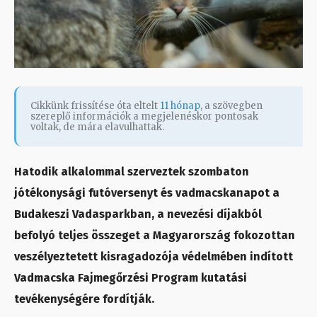
Cikkünk frissítése óta eltelt
11 hónap
, a szövegben
szereplő információk a megjelenéskor pontosak
voltak, de mára elavulhattak.
Hatodik alkalommal szerveztek szombaton
jótékonysági futóversenyt és vadmacskanapot a
Budakeszi Vadasparkban, a nevezési díjakból
befolyó teljes összeget a Magyarország fokozottan
veszélyeztetett kisragadozója védelmében indított
Vadmacska Fajmegőrzési Program kutatási
tevékenységére fordítják.