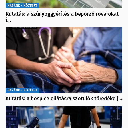
HAZÁNK - KÖZÉLET
Kutatás: a szúnyoggyérítés a beporzó rovarokat
i…
HAZÁNK - KÖZÉLET
Kutatás: a hospice ellátásra szorulók töredéke j…