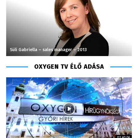
Süli Gabriella – sales manager – 2013
K
OXYGEN TV ÉLŐ ADÁSA
02:40:06