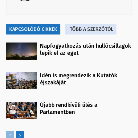
KAPCSOLÓDÓ CIKKEK
TÖBB A SZERZŐTŐL
Napfogyatkozás után hullócsillagok
lepik el az eget
Idén is megrendezik a Kutatók
éjszakáját
Újabb rendkívüli ülés a
Parlamentben