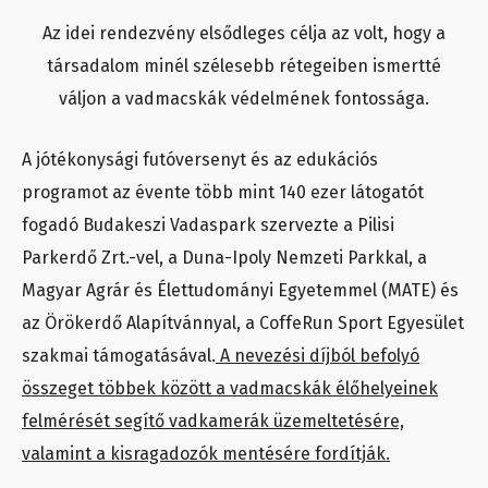
Az idei rendezvény elsődleges célja az volt, hogy a
társadalom minél szélesebb rétegeiben ismertté
váljon a vadmacskák védelmének fontossága.
A jótékonysági futóversenyt és az edukációs
programot az évente több mint 140 ezer látogatót
fogadó Budakeszi Vadaspark szervezte a Pilisi
Parkerdő Zrt.-vel, a Duna-Ipoly Nemzeti Parkkal, a
Magyar Agrár és Élettudományi Egyetemmel (MATE) és
az Örökerdő Alapítvánnyal, a CoffeRun Sport Egyesület
szakmai támogatásával.
A nevezési díjból befolyó
összeget többek között a vadmacskák élőhelyeinek
felmérését segítő vadkamerák üzemeltetésére,
valamint a kisragadozók mentésére fordítják.