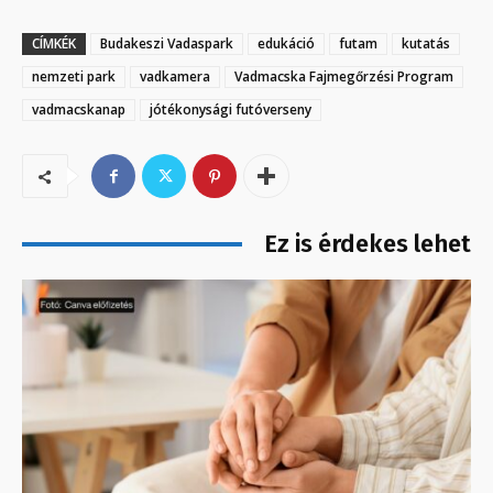
CÍMKÉK
Budakeszi Vadaspark
edukáció
futam
kutatás
nemzeti park
vadkamera
Vadmacska Fajmegőrzési Program
vadmacskanap
jótékonysági futóverseny
Ez is érdekes lehet