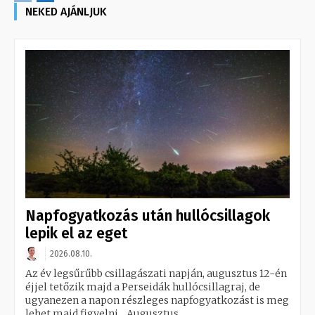
NEKED AJÁNLJUK
Napfogyatkozás után hullócsillagok
lepik el az eget
2026.08.10.
Az év legsűrűbb csillagászati napján, augusztus 12-én
éjjel tetőzik majd a Perseidák hullócsillagraj, de
ugyanezen a napon részleges napfogyatkozást is meg
lehet majd figyelni. Augusztus...