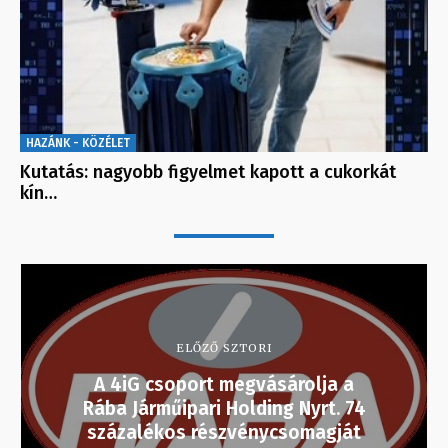
HAZÁNK - KÖZÉLET
Kutatás: nagyobb figyelmet kapott a cukorkát
kín…
ELŐZŐ SZTORI
A 4iG csoport megvásárolja a
Rába Járműipari Holding Nyrt. 74
százalékos részvénycsomagját