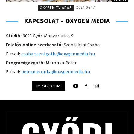
2021.04.17.
OXYGEN TV ADÁS
KAPCSOLAT - OXYGEN MEDIA
Stúdió:
9023 Győr, Magyar utca 9.
Felelős online szerkesztő:
Szentgáthi Csaba
E-mail:
csaba.szentgathi@oxygenmedia.hu
Programigazgató:
Meronka Péter
E-mail:
peter.meronka@oxygenmedia.hu
IMPRESSZUM