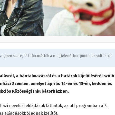
zövegben szereplő információk a megjelenéskor pontosak voltak, de
lalásról, a bántalmazásról és a határok kijelöléséről szóló
ínházi Szemlén, amelyet április 14-én és 15-én, kedden és
ukciós Közösségi Inkubátorházban.
házi nevelési előadások láthatók, az off programban a 7.
s előadásokból adnak ízelítőt.