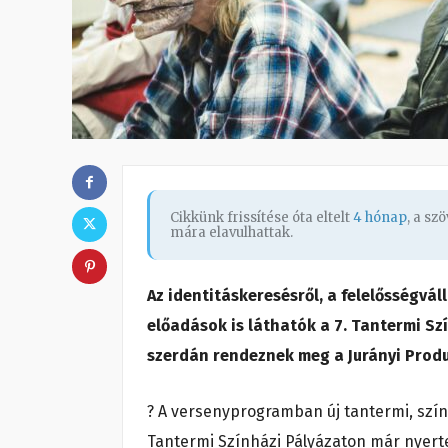
Cikkünk frissítése óta eltelt
4 hónap
, a s
mára elavulhattak.
Az identitáskeresésről, a felelősségvál
előadások is láthatók a 7. Tantermi Sz
szerdán rendeznek meg a Jurányi Prod
? A versenyprogramban új tantermi, szín
Tantermi Színházi Pályázaton már nyerte