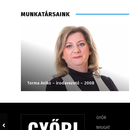
MUNKATÁRSAINK
Torma Anikó – irodavezető – 2008
GYŐR
NYUGAT