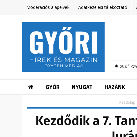
Moderációs alapelvek
Adatkezelési tájékoztató
C
23.6
GY
GYŐR
NYUGAT
HAZÁNK
Kezdőlap
Kezdődik a 7. Ta
Jurá