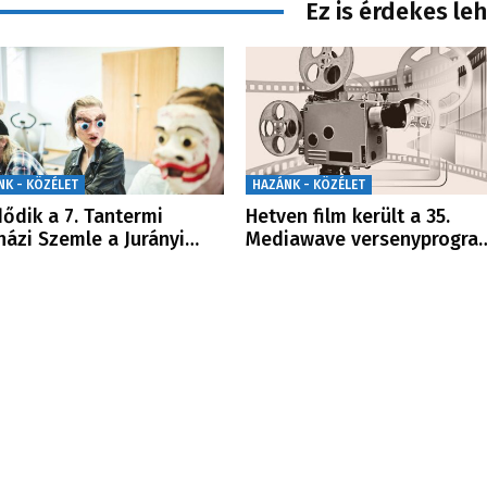
Ez is érdekes le
NK - KÖZÉLET
HAZÁNK - KÖZÉLET
ődik a 7. Tantermi
Hetven film került a 35.
házi Szemle a Jurányi…
Mediawave versenyprogra