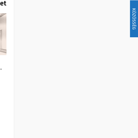
het
KÖZÖSSÉG
…