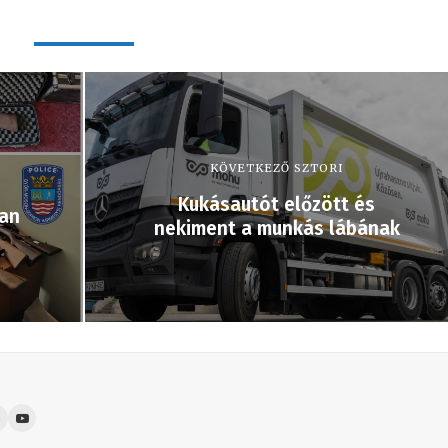
KÖVETKEZŐ SZTORI
Kukásautót előzött és
san
nekiment a munkás lábának