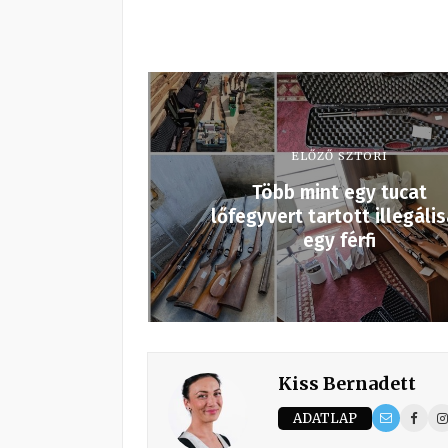
ELŐZŐ SZTORI
Több mint egy tucat
lőfegyvert tartott illegáli
egy férfi
Kiss Bernadett
ADATLAP