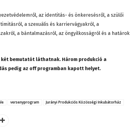
ezetvédelemről, az identitás- és önkeresésről, a szülői
timitásról, a szexuális és karriervágyakról, a
őszakról, a bántalmazásról, az öngyilkosságról és a határok
k két bemutatót láthatnak. Három produkció a
ás pedig az off programban kapott helyet.
le
versenyprogram
Jurányi Produkciós Közösségi Inkubátorház