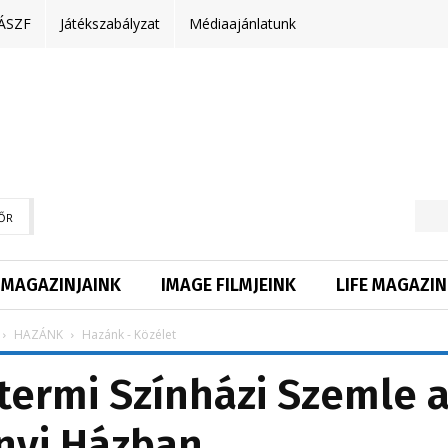
ÁSZF
Játékszabályzat
Médiaajánlatunk
ŐR
MAGAZINJAINK
IMAGE FILMJEINK
LIFE MAGAZIN
HAZÁNK
Hazánk - Közélet
ntermi Színházi Szemle 
nyi Házban