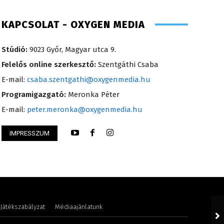
KAPCSOLAT - OXYGEN MEDIA
Stúdió:
9023 Győr, Magyar utca 9.
Felelős online szerkesztő:
Szentgáthi Csaba
E-mail:
csaba.szentgathi@oxygenmedia.hu
Programigazgató:
Meronka Péter
E-mail:
peter.meronka@oxygenmedia.hu
IMPRESSZUM
 Gyula – technikus – 1996
Kis Gábor – főműso
Játékszabályzat
Médiaajánlatunk