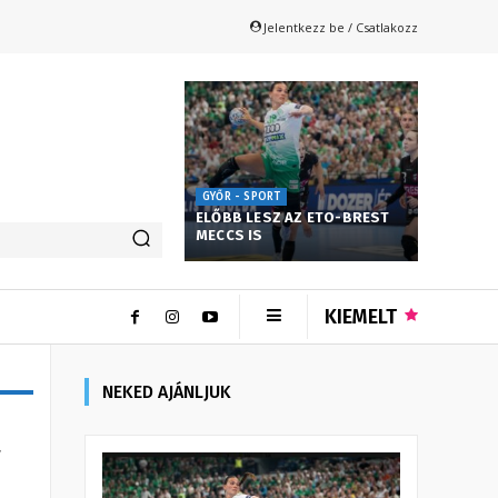
Jelentkezz be / Csatlakozz
GYŐR - SPORT
ELŐBB LESZ AZ ETO-BREST
MECCS IS
KIEMELT
NEKED AJÁNLJUK
a