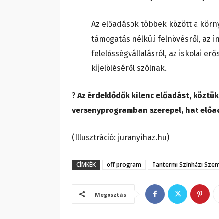
Az előadások többek között a körny
támogatás nélküli felnövésről, az in
felelősségvállalásról, az iskolai er
kijelöléséről szólnak.
?
Az érdeklődők kilenc előadást, köztü
versenyprogramban szerepel, hat előad
(Illusztráció: juranyihaz.hu)
CÍMKÉK
off program
Tantermi Színházi Szem
Megosztás