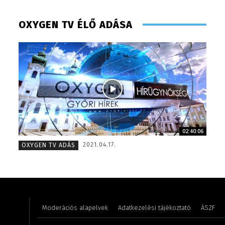
OXYGEN TV ÉLŐ ADÁSA
02:40:06
Turi Szilvia- könyvelési asszisztens
Farkasdi
2021.04.17.
OXYGEN TV ADÁS
Moderációs alapelvek
Adatkezelési tájékoztató
ÁSZF