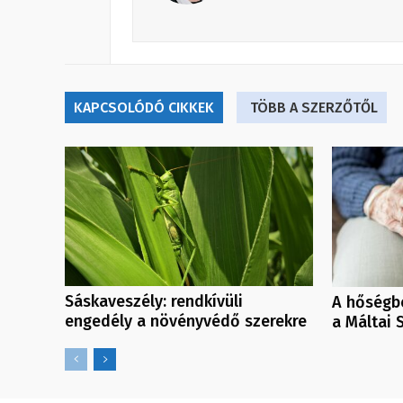
KAPCSOLÓDÓ CIKKEK
TÖBB A SZERZŐTŐL
Sáskaveszély: rendkívüli
A hőségbe
engedély a növényvédő szerekre
a Máltai 