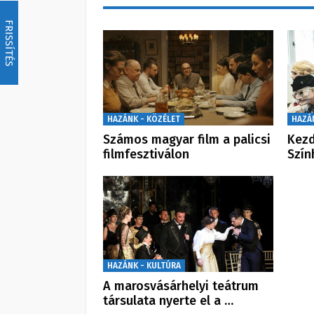
FRISSÍTÉS
HAZÁNK - KÖZÉLET
HAZÁ
Számos magyar film a palicsi
Kezd
filmfesztiválon
Szín
HAZÁNK - KULTÚRA
A marosvásárhelyi teátrum
társulata nyerte el a …