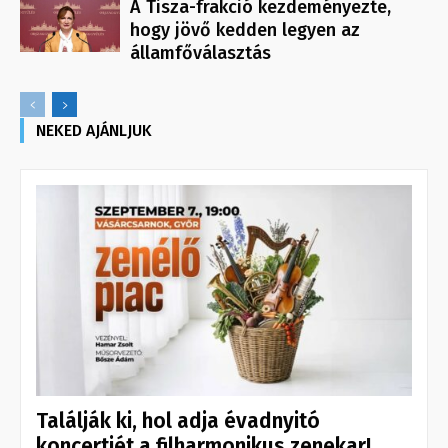
A Tisza-frakció kezdeményezte,
hogy jövő kedden legyen az
államfőválasztás
NEKED AJÁNLJUK
Találják ki, hol adja évadnyitó
koncertjét a filharmonikus zenekar!