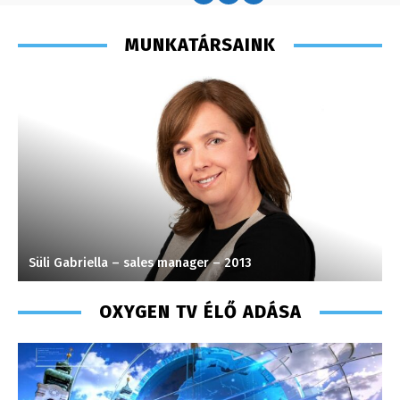
MUNKATÁRSAINK
Molek Csongor – műsorvezető – 2020
K
OXYGEN TV ÉLŐ ADÁSA