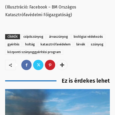
(Illusztráció: Facebook – BM Országos
Katasztrófavédelmi Főigazgatóság)
CÍMKÉK
csípőszúnyog
árvaszúnyog
biológiai védekezés
gyérítés
holtág
katasztrófavédelem
lárvák
szúnyog
központi szúnyoggyérítési program
Ez is érdekes lehet