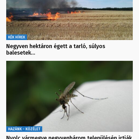
KÉK HÍREK
Negyven hektáron égett a tarló, súlyos
balesetek…
HAZÁNK - KÖZÉLET
Nyolc vármegye negyvenhárom településén irtják