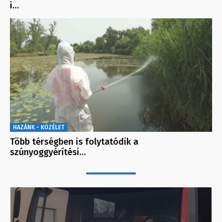
i…
HAZÁNK - KÖZÉLET
Több térségben is folytatódik a
szúnyoggyérítési…