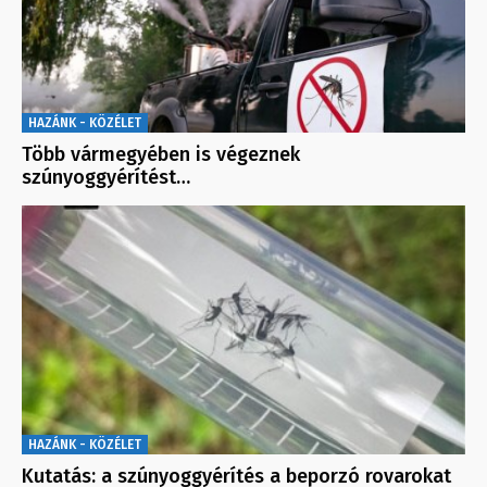
HAZÁNK - KÖZÉLET
Több vármegyében is végeznek
szúnyoggyérítést…
HAZÁNK - KÖZÉLET
Kutatás: a szúnyoggyérítés a beporzó rovarokat