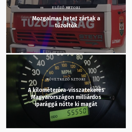
ELŐZŐ SZTORI
Mozgalmas hetet zártak a
tűzoltók
KÖVETKEZŐ SZTORI
A kilométeróra-visszatekerés
Magyarországon milliárdos
iparággá nőtte ki magát