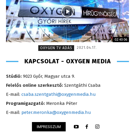
02:40:06
2021.04.17.
OXYGEN TV ADÁS
KAPCSOLAT - OXYGEN MEDIA
Stúdió:
9023 Győr, Magyar utca 9.
Felelős online szerkesztő:
Szentgáthi Csaba
E-mail:
csaba.szentgathi@oxygenmedia.hu
Programigazgató:
Meronka Péter
E-mail:
peter.meronka@oxygenmedia.hu
IMPRESSZUM