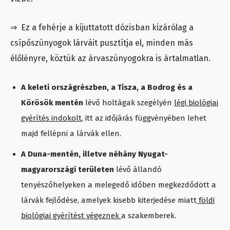
⇒ Ez a fehérje a kijuttatott dózisban kizárólag a
csípőszúnyogok lárváit pusztítja el, minden más
élőlényre, köztük az árvaszúnyogokra is ártalmatlan.
A keleti országrészben, a Tisza, a Bodrog és a
Körösök mentén
lévő holtágak szegélyén
légi biológiai
gyérítés indokolt
, itt az időjárás függvényében lehet
majd fellépni a lárvák ellen.
A Duna-mentén, illetve néhány Nyugat-
magyarországi területen
lévő állandó
tenyészőhelyeken a melegedő időben megkezdődött a
lárvák fejlődése, amelyek kisebb kiterjedése miatt
földi
biológiai gyérítést végeznek
a szakemberek.