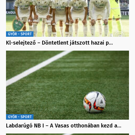
GYŐR - SPORT
Kl-selejtező – Döntetlent játszott hazai p…
GYŐR - SPORT
Labdarúgó NB I – A Vasas otthonában kezd a…