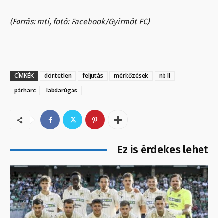
(Forrás: mti, fotó: Facebook/Gyirmót FC)
CÍMKÉK
döntetlen
feljutás
mérkőzések
nb II
párharc
labdarúgás
Ez is érdekes lehet