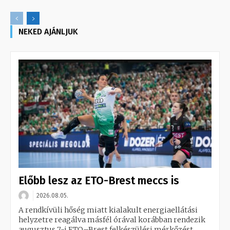
NEKED AJÁNLJUK
Előbb lesz az ETO-Brest meccs is
2026.08.05.
A rendkívüli hőség miatt kialakult energiaellátási
helyzetre reagálva másfél órával korábban rendezik
augusztus 7-i ETO–Brest felkészülési mérkőzést.