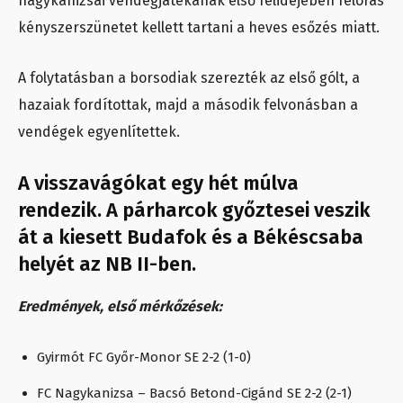
nagykanizsai vendégjátékának első félidejében félórás
kényszerszünetet kellett tartani a heves esőzés miatt.
A folytatásban a borsodiak szerezték az első gólt, a
hazaiak fordítottak, majd a második felvonásban a
vendégek egyenlítettek.
A visszavágókat egy hét múlva
rendezik. A párharcok győztesei veszik
át a kiesett Budafok és a Békéscsaba
helyét az NB II-ben.
Eredmények, első mérkőzések:
Gyirmót FC Győr-Monor SE 2-2 (1-0)
FC Nagykanizsa – Bacsó Betond-Cigánd SE 2-2 (2-1)