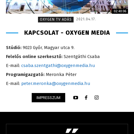
02:40:06
2021.04.17.
OXYGEN TV ADÁS
KAPCSOLAT - OXYGEN MEDIA
Stúdió:
9023 Győr, Magyar utca 9.
Felelős online szerkesztő:
Szentgáthi Csaba
E-mail:
csaba.szentgathi@oxygenmedia.hu
Programigazgató:
Meronka Péter
E-mail:
peter.meronka@oxygenmedia.hu
IMPRESSZUM