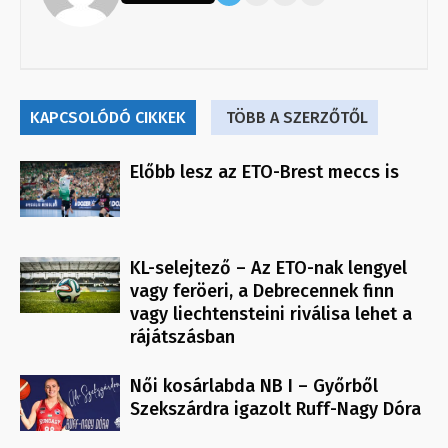
KAPCSOLÓDÓ CIKKEK
TÖBB A SZERZŐTŐL
Előbb lesz az ETO-Brest meccs is
KL-selejtező – Az ETO-nak lengyel
vagy feröeri, a Debrecennek finn
vagy liechtensteini riválisa lehet a
rájátszásban
Női kosárlabda NB I – Győrből
Szekszárdra igazolt Ruff-Nagy Dóra