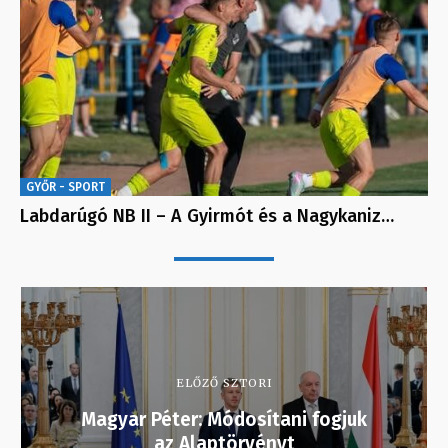
GYŐR - SPORT
Labdarúgó NB II – A Gyirmót és a Nagykaniz…
ELŐZŐ SZTORI
Magyar Péter: Módosítani fogjuk
az Alaptörvényt