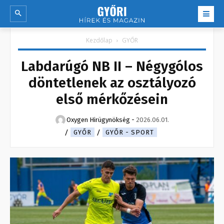
Kezdőlap
GYŐR
Labdarúgó NB II – Négygólos
döntetlenek az osztályozó
első mérkőzésein
Oxygen Hirügynökség
-
2026.06.01.
GYŐR
GYŐR - SPORT