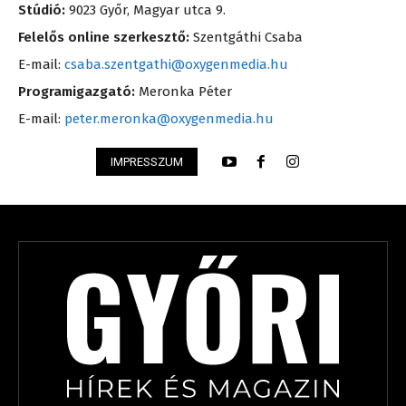
Stúdió:
9023 Győr, Magyar utca 9.
Felelős online szerkesztő:
Szentgáthi Csaba
E-mail:
csaba.szentgathi@oxygenmedia.hu
Programigazgató:
Meronka Péter
E-mail:
peter.meronka@oxygenmedia.hu
IMPRESSZUM