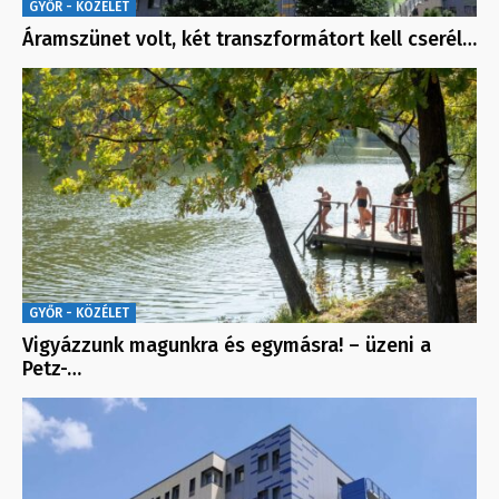
GYŐR - KÖZÉLET
Áramszünet volt, két transzformátort kell cserél…
GYŐR - KÖZÉLET
Vigyázzunk magunkra és egymásra! – üzeni a
Petz-…