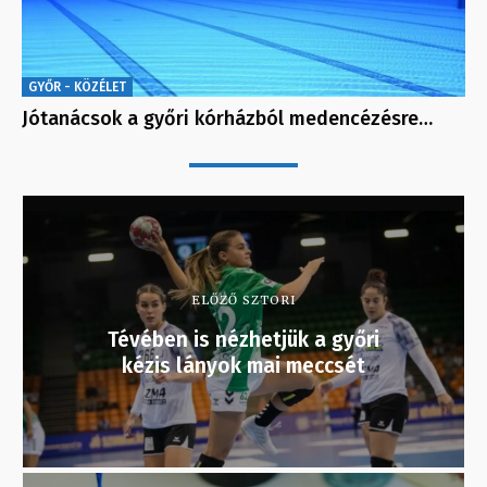
GYŐR - KÖZÉLET
Jótanácsok a győri kórházból medencézésre…
ELŐZŐ SZTORI
Tévében is nézhetjük a győri
kézis lányok mai meccsét