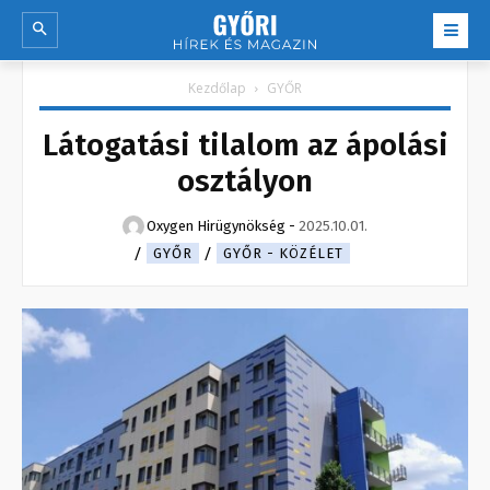
Kezdőlap
GYŐR
Látogatási tilalom az ápolási
osztályon
Oxygen Hirügynökség
-
2025.10.01.
GYŐR
GYŐR - KÖZÉLET