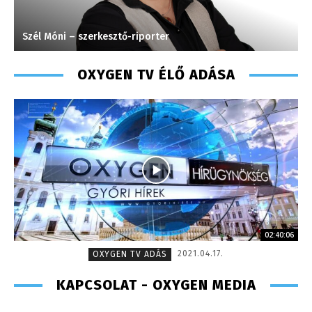
Szél Móni – szerkesztő-riporter
S
OXYGEN TV ÉLŐ ADÁSA
02:40:06
2021.04.17.
OXYGEN TV ADÁS
KAPCSOLAT - OXYGEN MEDIA