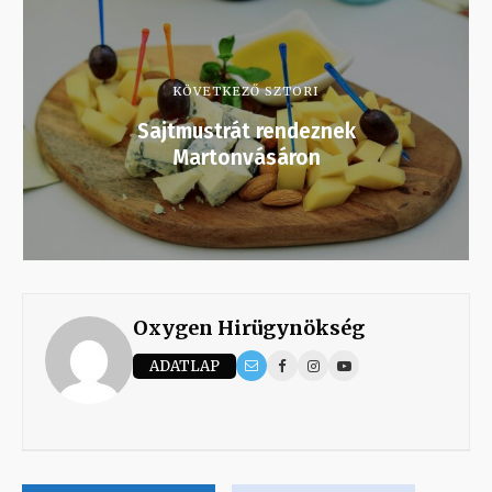
KÖVETKEZŐ SZTORI
Sajtmustrát rendeznek
Martonvásáron
Oxygen Hirügynökség
ADATLAP