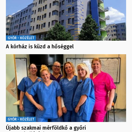
GYŐR - KÖZÉLET
A kórház is küzd a hőséggel
GYŐR - KÖZÉLET
Újabb szakmai mérföldkő a győri