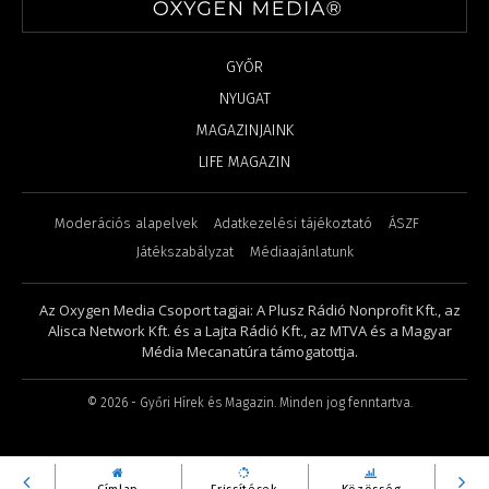
GYŐR
NYUGAT
MAGAZINJAINK
LIFE MAGAZIN
Moderációs alapelvek
Adatkezelési tájékoztató
ÁSZF
Játékszabályzat
Médiaajánlatunk
Az Oxygen Media Csoport tagjai: A Plusz Rádió Nonprofit Kft., az
Alisca Network Kft. és a Lajta Rádió Kft., az MTVA és a Magyar
Média Mecanatúra támogatottja.
©
2026
- Győri Hírek és Magazin. Minden jog fenntartva.