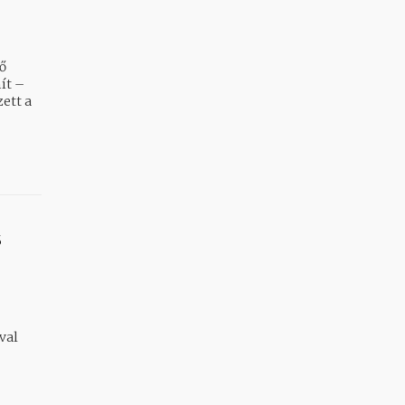
ő
ít –
s
val