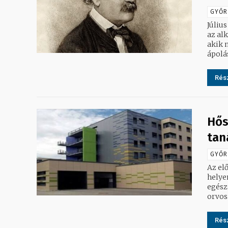
GYŐR
Júliu
az al
akik 
ápolás
Rész
Hős
tan
GYŐR
Az el
helye
egész
orvosai
Rész