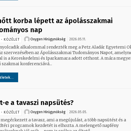
nőtt korba lépett az ápolásszakmai
ományos nap
Oxygen Hirügynökség
2026.05.11.
 - KÖZÉLET
nyolcadik alkalommal rendezték meg a Petz Aladár Egyetemi O
z szervezésében az Ápolásszakmai Tudományos Napot, amelyn
al is a Kereskedelmi és Iparkamara adott otthont. A mára megye
ű szakmai konferenciává...
letek...
t-e a tavaszi napsütés?
Oxygen Hirügynökség
2026.05.05.
 - KÖZÉLET
 megérkezett a tavasz, ami a megújulást, a több napsütést és a
dtéri programok kezdetét is elhozta. A melengető napfény
ájunknak jól esik – nem is szólva az éltető...