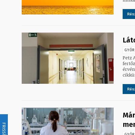
Rész
Lát
GYŐR
Petz 
fertő
érvényben. A kapcsolattartás lehetőség
cikkün
Rész
Már
men
FRISSÍTÉS
GYŐR