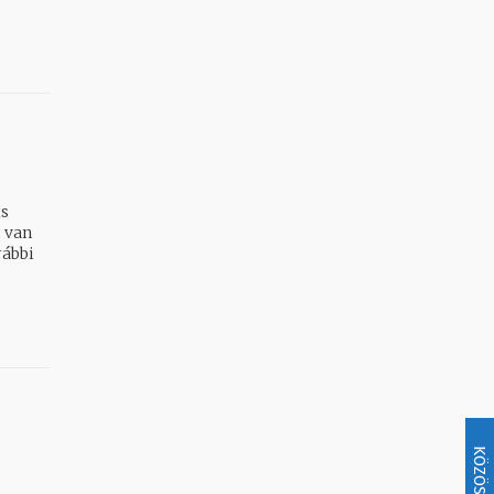
is
m van
KÖZÖSSÉG