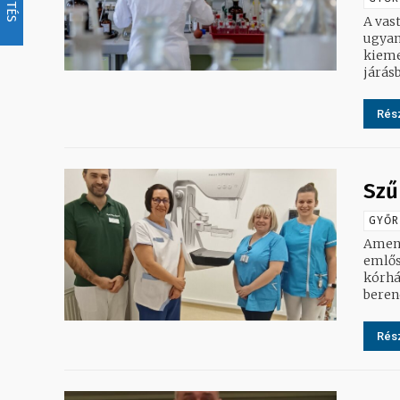
A vas
ugyan
kieme
járásb
Rész
Szű
GYŐR
Amenn
emlősz
kórház közleménye.
beren
Rész