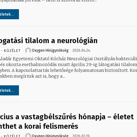
letek...
ogatási tilalom a neurológián
Oxygen Hirügynökség
2026.04.24.
 - KÖZÉLET
Aladár Egyetemi Oktató Kórház Neurológiai Osztályán bakteriál
zés okozta esethalmozódás miatt április 29-ig látogatási tilalo
e folyamatosan biztosított. Korábbi
kben megírtuk azt is, hogy a...
letek...
cius a vastagbélszűrés hónapja – életet
thet a korai felismerés
Oxygen Hirügynökség
2026.03.19.
 - KÖZÉLET