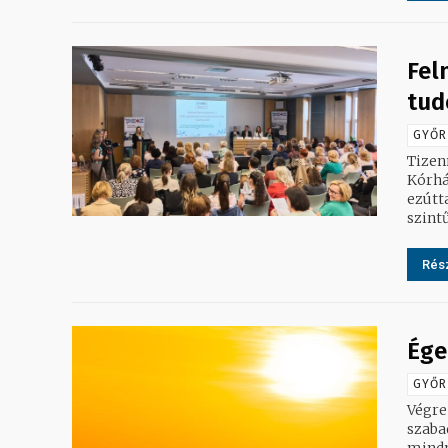
Fel
tud
GYŐR
Tizen
Kórhá
ezútt
szint
Rész
Ége
GYŐR
Végre
szaba
mindny