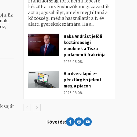
Franciaország történelmi lépésre
készül: a törvényhozók megszavazták
azt a jogszabályt, amely megtiltaná a
ja. Ez
közösségi média használatát a 15 év
nak,
alatti gyerekek számára. Ha a...
oz,
Baka Andrást jelöli
köztársasági
elnöknek a Tisza
parlamenti frakciója
2026.08.08.
Hardveralapú e-
pénztárgép jelent
meg a piacon
2026.08.08.
k saját
Követés: