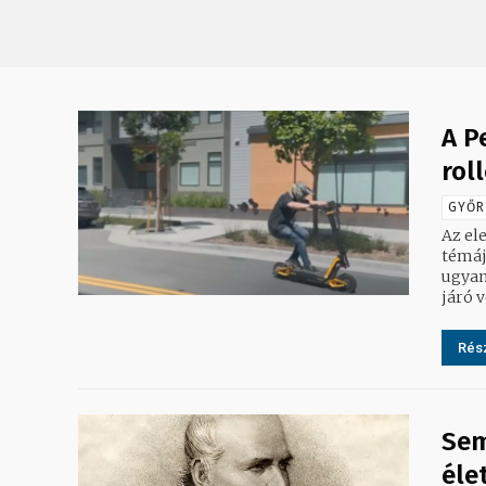
A P
rol
GYŐR
Az el
témáj
ugyan
járó v
Rész
Sem
éle