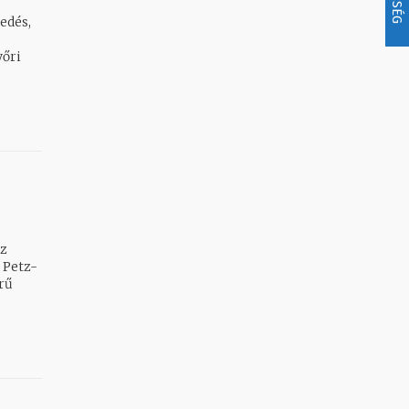
edés,
yőri
z
 Petz-