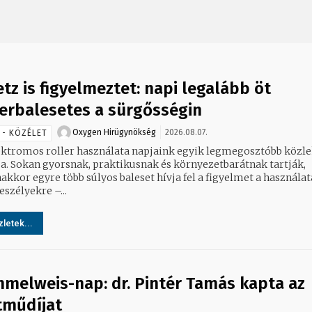
etz is figyelmeztet: napi legalább öt
lerbalesetes a sürgősségin
Oxygen Hirügynökség
2026.08.07.
 - KÖZÉLET
ektromos roller használata napjaink egyik legmegosztóbb közle
a. Sokan gyorsnak, praktikusnak és környezetbarátnak tartják,
akkor egyre több súlyos baleset hívja fel a figyelmet a használat
eszélyekre –...
letek...
melweis-nap: dr. Pintér Tamás kapta az
tműdíjat