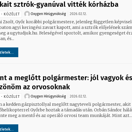
kait sztrók-gyanúval vitték kórházba
Oxygen Hirügynökség
2026.02.12.
 - KÖZÉLET
i Zsolt, Győr korábbi polgármestere, jelenleg független képvisel
aton agyi keringési zavart kapott, ami a sztrók előjelének szám
juk.hu. Feleségével sportolt, amikor gyengeséget érzett a
an, és...
letek...
nt a meglőtt polgármester: jól vagyok é
zönöm az orvosoknak
Oxygen Hirügynökség
2026.02.12.
 - KÖZÉLET
an a kedden gázpisztollyal meglőtt nagyteveli polgármester, akit
helikopterrel Győrbe hoztak a támadás után. Orbán Sándor hálá
köszönte meg a mentő és az operáló orvosi team munkáját. Mint azt...
letek...