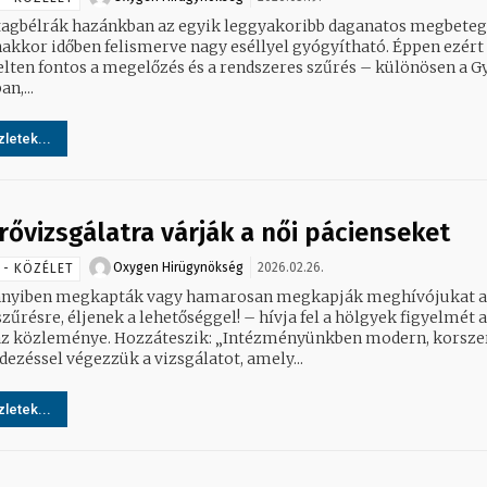
tagbélrák hazánkban az egyik leggyakoribb daganatos megbeteg
akkor időben felismerve nagy eséllyel gyógyítható. Éppen ezért
lten fontos a megelőzés és a rendszeres szűrés – különösen a G
an,...
letek...
rővizsgálatra várják a női pácienseket
Oxygen Hirügynökség
2026.02.26.
 - KÖZÉLET
yiben megkapták vagy hamarosan megkapják meghívójukat a
űrésre, éljenek a lehetőséggel! – hívja fel a hölgyek figyelmét a
 Hozzáteszik: „Intézményünkben modern, korszerű
dezéssel végezzük a vizsgálatot, amely...
letek...