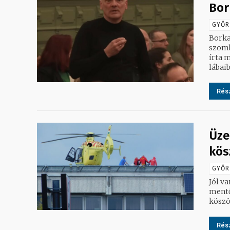
Bor
GYŐR
Borka
szomb
írta meg a ugytud
lábaib
Rész
Üze
kös
GYŐR
Jól v
mentő
Rész