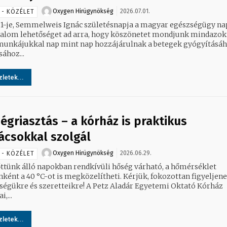
Oxygen Hirügynökség
2026.07.01.
 - KÖZÉLET
s 1-je, Semmelweis Ignác születésnapja a magyar egészségügy nap
kalom lehetőséget ad arra, hogy köszönetet mondjunk mindazok
munkájukkal nap mint nap hozzájárulnak a betegek gyógyításáh
ához...
letek...
égriasztás – a kórház is praktikus
ácsokkal szolgál
Oxygen Hirügynökség
2026.06.29.
 - KÖZÉLET
őttünk álló napokban rendkívüli hőség várható, a hőmérséklet
nként a 40 °C-ot is megközelítheti. Kérjük, fokozottan figyeljene
ségükre és szeretteikre! A Petz Aladár Egyetemi Oktató Kórház
,...
letek...