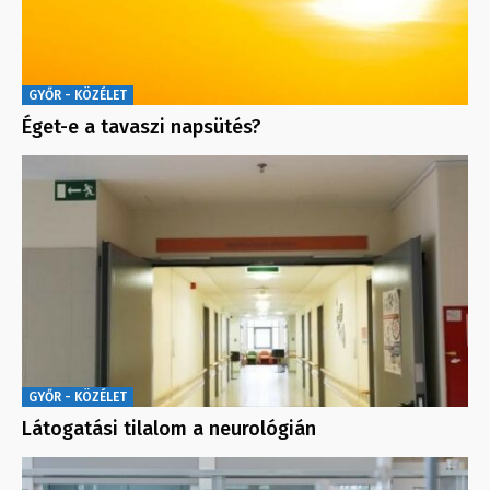
GYŐR - KÖZÉLET
Éget-e a tavaszi napsütés?
GYŐR - KÖZÉLET
Látogatási tilalom a neurológián