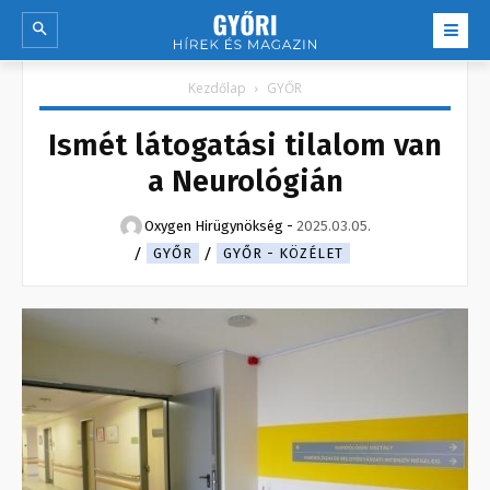
Kezdőlap
GYŐR
Ismét látogatási tilalom van
a Neurológián
Oxygen Hirügynökség
-
2025.03.05.
GYŐR
GYŐR - KÖZÉLET