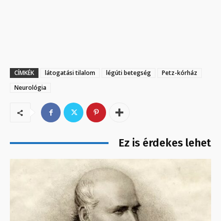
CÍMKÉK
látogatási tilalom
légúti betegség
Petz-kórház
Neurológia
Ez is érdekes lehet