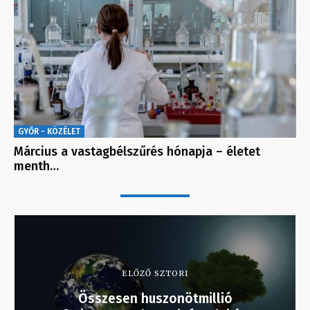
GYŐR - KÖZÉLET
Március a vastagbélszűrés hónapja – életet
menth…
ELŐZŐ SZTORI
Összesen huszonötmillió