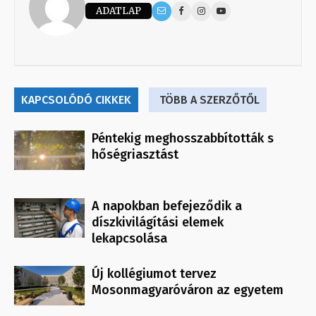
ADATLAP
KAPCSOLÓDÓ CIKKEK
TÖBB A SZERZŐTŐL
Péntekig meghosszabbították s
hőségriasztást
A napokban befejeződik a
díszkivilágítási elemek
lekapcsolása
Új kollégiumot tervez
Mosonmagyaróváron az egyetem