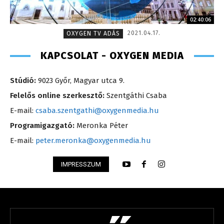
02:40:06
2021.04.17.
OXYGEN TV ADÁS
KAPCSOLAT - OXYGEN MEDIA
Stúdió:
9023 Győr, Magyar utca 9.
Felelős online szerkesztő:
Szentgáthi Csaba
E-mail:
csaba.szentgathi@oxygenmedia.hu
Programigazgató:
Meronka Péter
E-mail:
peter.meronka@oxygenmedia.hu
IMPRESSZUM