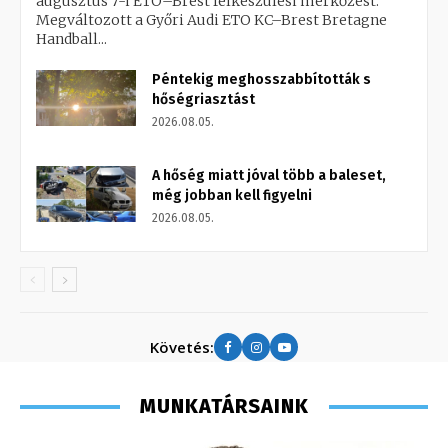
augusztus 7-i ETO–Brest felkészülési mérkőzést.
Megváltozott a Győri Audi ETO KC–Brest Bretagne
Handball...
Péntekig meghosszabbították s
hőségriasztást
2026.08.05.
A hőség miatt jóval több a baleset,
még jobban kell figyelni
2026.08.05.
Követés:
MUNKATÁRSAINK