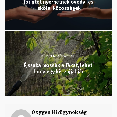
forintot nyerhetnek óvodai és
iskolai közösségek
KÖVETKEZŐ SZTORI
Éjszaka mossák a fákat, lehet,
hogy egy kis zajjal jár
Oxygen Hirügynökség