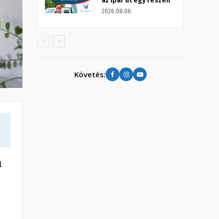
az Ipar út egy részén
2026.08.06.
Követés:
l