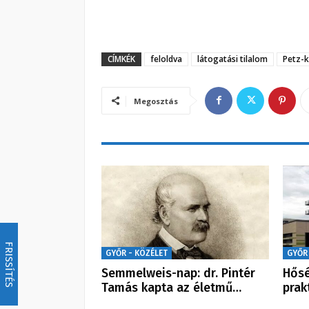
CÍMKÉK
feloldva
látogatási tilalom
Petz-
Megosztás
FRISSÍTÉS
GYŐR - KÖZÉLET
GYŐR
Semmelweis-nap: dr. Pintér
Hősé
Tamás kapta az életmű…
prak