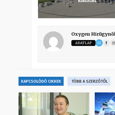
kiállítás
Oxygen Hirügynö
ADATLAP
KAPCSOLÓDÓ CIKKEK
TÖBB A SZERZŐTŐL