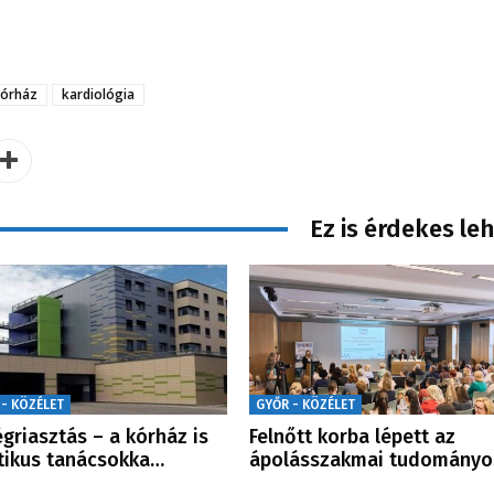
kórház
kardiológia
Ez is érdekes le
 - KÖZÉLET
GYŐR - KÖZÉLET
griasztás – a kórház is
Felnőtt korba lépett az
tikus tanácsokka…
ápolásszakmai tudomány