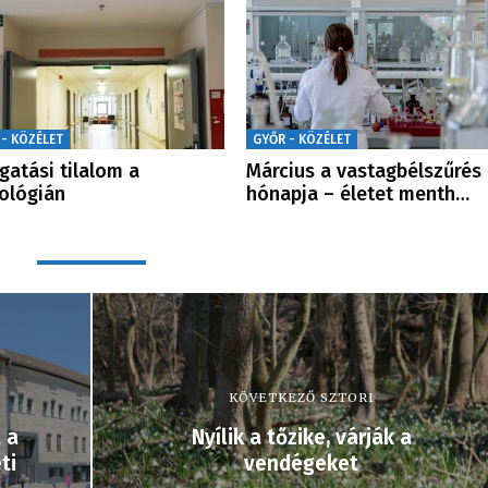
 - KÖZÉLET
GYŐR - KÖZÉLET
gatási tilalom a
Március a vastagbélszűrés
ológián
hónapja – életet menth…
KÖVETKEZŐ SZTORI
 a
Nyílik a tőzike, várják a
ti
vendégeket