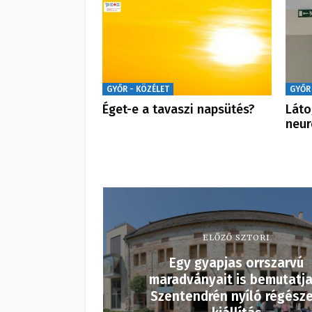
GYŐR - KÖZÉLET
GYŐR
Éget-e a tavaszi napsütés?
Láto
neur
ELŐZŐ SZTORI
Egy gyapjas orrszarvú
maradványait is bemutatja
Szentendrén nyíló régésze