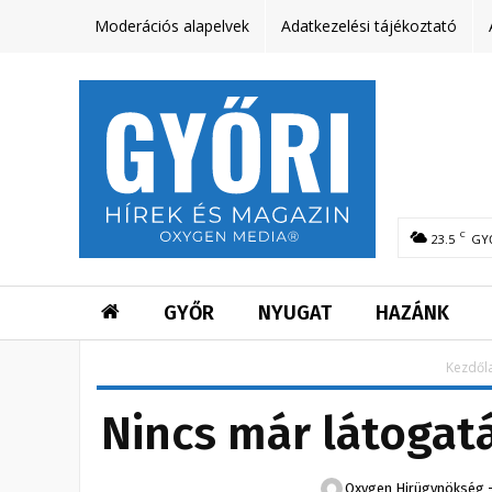
Moderációs alapelvek
Adatkezelési tájékoztató
C
23.5
GY
GYŐR
NYUGAT
HAZÁNK
Kezdől
Nincs már látogatá
Oxygen Hirügynökség