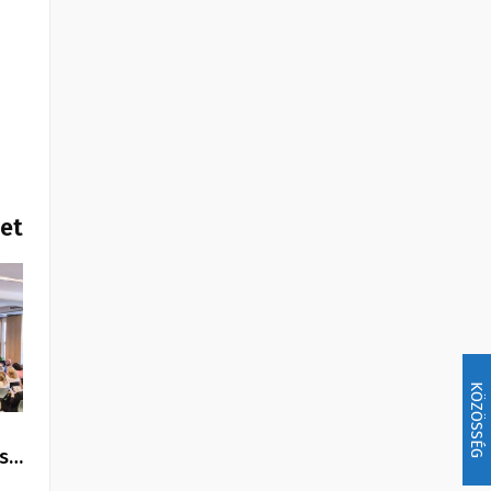
het
KÖZÖSSÉG
os…