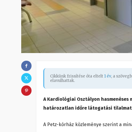
Cikkünk frissítése óta eltelt
1 év
, a szöveg
elavulhattak.
A Kardiológiai Osztályon hasmenéses 
határozatlan időre látogatási tilalmat
A Petz-kórház közleménye szerint a minap