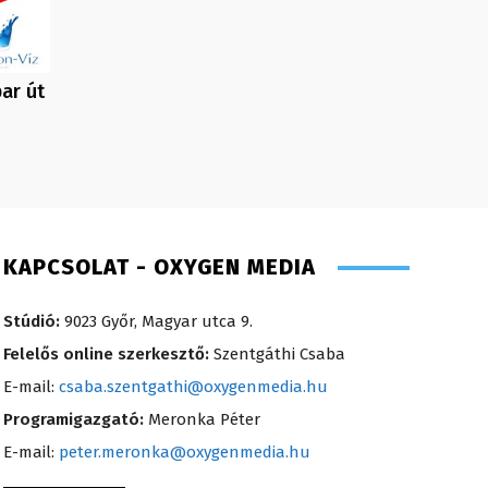
ar út
KAPCSOLAT - OXYGEN MEDIA
Stúdió:
9023 Győr, Magyar utca 9.
Felelős online szerkesztő:
Szentgáthi Csaba
E-mail:
csaba.szentgathi@oxygenmedia.hu
Programigazgató:
Meronka Péter
E-mail:
peter.meronka@oxygenmedia.hu