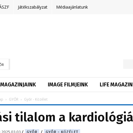
ÁSZF
Játékszabályzat
Médiaajánlatunk
ŐR
MAGAZINJAINK
IMAGE FILMJEINK
LIFE MAGAZIN
ap
GYŐR
Győr - Közélet
si tilalom a kardiológi
-
2025.03.03.
GYŐR
GYŐR - KÖZÉLET