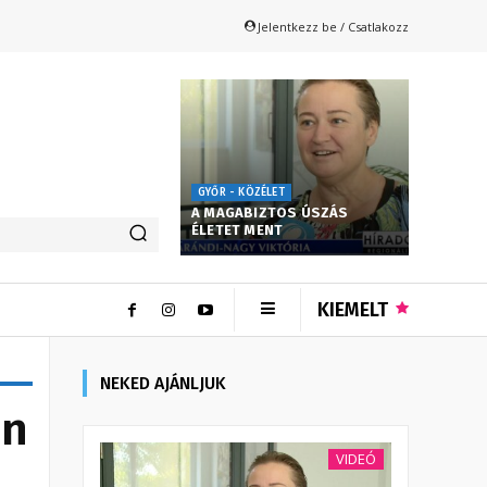
Jelentkezz be / Csatlakozz
GYŐR - KÖZÉLET
A MAGABIZTOS ÚSZÁS
ÉLETET MENT
KIEMELT
NEKED AJÁNLJUK
án
VIDEÓ