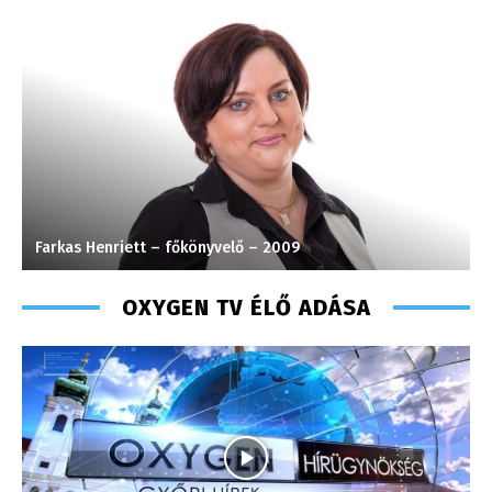
Farkas Henriett – főkönyvelő – 2009
H
OXYGEN TV ÉLŐ ADÁSA