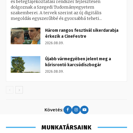
és betegtájékoztatási rendszer fejlesztésén
dolgoznak a Szegedi Tudományegyetem
szakemberei. A tervek szerint az új digitális
megoldás egyszerűbbé és gyorsabbá teheti...
Három rangos fesztivál sikerdarabja
érkezik a CineFestre
2026.08.09.
Újabb vármegyében jelent meg a
kőrisrontó karcsúdíszbogár
2026.08.09.
Követés:
MUNKATÁRSAINK