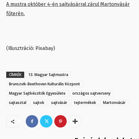
A mustra október 4-én sajtvásárral zárul Martonvásár
főterén.
(Illusztráció: Pixabay)
CÍMKÉK
13. Magyar Sajtmustra
Brunszvik-Beethoven Kulturális Központ
Magyar Sajtkészítők Egyesülete
országos sajtverseny
sajtasztal
sajtok
sajtvásár
tejtermékek
Martonvásár