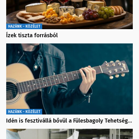
HAZÁNK - KÖZÉLET
Ízek tiszta forrásból
HAZÁNK - KÖZÉLET
Idén is fesztivállá bővül a Fülesbagoly Tehetség…