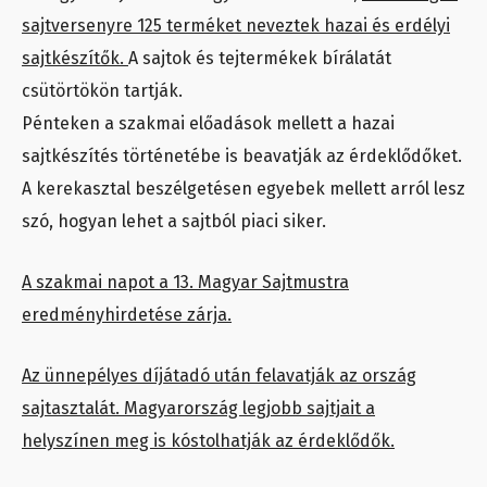
sajtversenyre 125 terméket neveztek hazai és erdélyi
sajtkészítők.
A sajtok és tejtermékek bírálatát
csütörtökön tartják.
Pénteken a szakmai előadások mellett a hazai
sajtkészítés történetébe is beavatják az érdeklődőket.
A kerekasztal beszélgetésen egyebek mellett arról lesz
szó, hogyan lehet a sajtból piaci siker.
A szakmai napot a 13. Magyar Sajtmustra
eredményhirdetése zárja.
Az ünnepélyes díjátadó után felavatják az ország
sajtasztalát. Magyarország legjobb sajtjait a
helyszínen meg is kóstolhatják az érdeklődők.