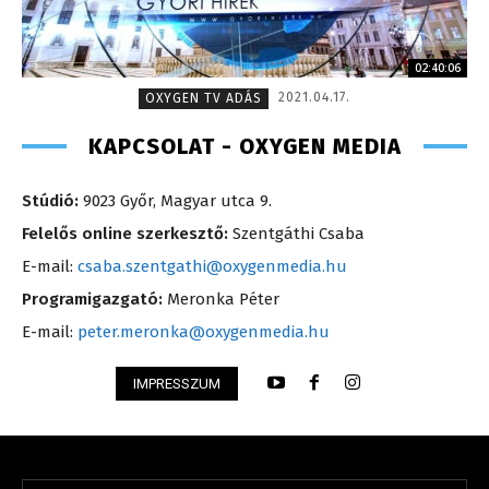
02:40:06
2021.04.17.
OXYGEN TV ADÁS
KAPCSOLAT - OXYGEN MEDIA
Stúdió:
9023 Győr, Magyar utca 9.
Felelős online szerkesztő:
Szentgáthi Csaba
E-mail:
csaba.szentgathi@oxygenmedia.hu
Programigazgató:
Meronka Péter
E-mail:
peter.meronka@oxygenmedia.hu
IMPRESSZUM