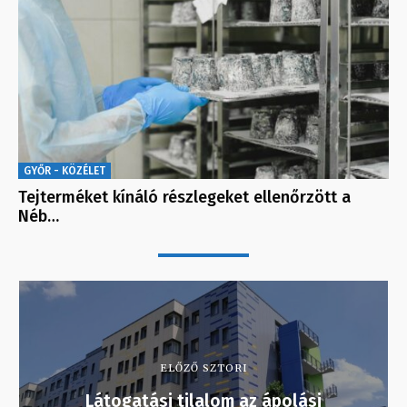
GYŐR - KÖZÉLET
Tejterméket kínáló részlegeket ellenőrzött a
Néb…
ELŐZŐ SZTORI
Látogatási tilalom az ápolási