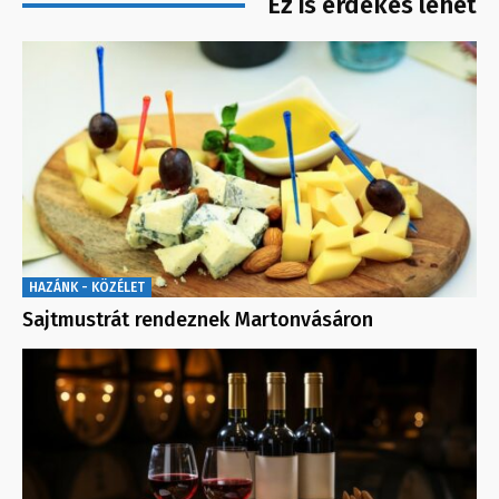
Ez is érdekes lehet
HAZÁNK - KÖZÉLET
Sajtmustrát rendeznek Martonvásáron