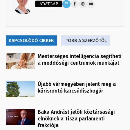
ADATLAP
KAPCSOLÓDÓ CIKKEK
TÖBB A SZERZŐTŐL
Mesterséges intelligencia segítheti
a meddőségi centrumok munkáját
Újabb vármegyében jelent meg a
kőrisrontó karcsúdíszbogár
Baka Andrást jelöli köztársasági
elnöknek a Tisza parlamenti
frakciója