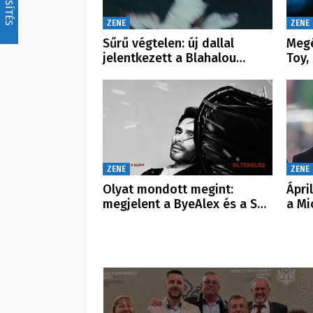
FRISSÍTÉS
ZENE
ZENE
Sűrű végtelen: új dallal
Megé
jelentkezett a Blahalou…
Toy,
ZENE
ZENE
Olyat mondott megint:
Ápri
megjelent a ByeAlex és a S…
a Mi