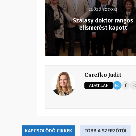
ELŐZŐ SZTORI
Szálasy doktor rangos
elismerést kapott
Csrefko Judit
ADATLAP
KAPCSOLÓDÓ CIKKEK
TÖBB A SZERZŐTŐL