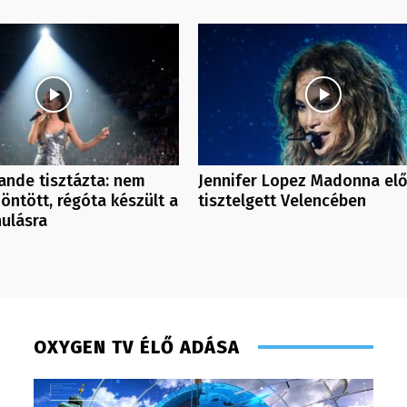
ande tisztázta: nem
Jennifer Lopez Madonna elő
döntött, régóta készült a
tisztelgett Velencében
ulásra
OXYGEN TV ÉLŐ ADÁSA