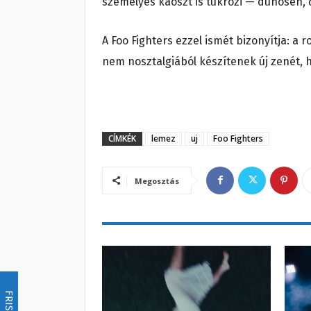
személyes káoszt is tükrözi — dühösen,
A Foo Fighters ezzel ismét bizonyítja: a
nem nosztalgiából készítenek új zenét,
CÍMKÉK
lemez
uj
Foo Fighters
Megosztás