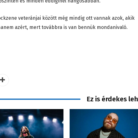
 őszintén és minden eddiginél hangosabban.
 rockzene veteránjai között még mindig ott vannak azok, akik
 hanem azért, mert továbbra is van bennük mondanivaló.
Ez is érdekes le