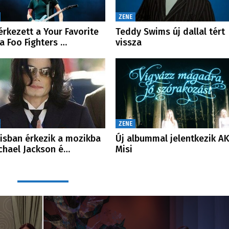
ZENE
rkezett a Your Favorite
Teddy Swims új dallal tért
 a Foo Fighters …
vissza
ZENE
lisban érkezik a mozikba
Új albummal jelentkezik A
chael Jackson é…
Misi