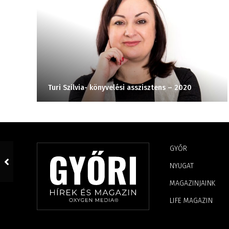
Turi Szilvia- könyvelési asszisztens – 2020
GYŐR
NYUGAT
MAGAZINJAINK
LIFE MAGAZIN