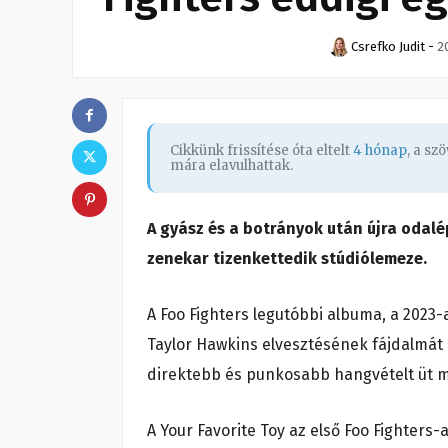
Csrefko Judit
-
2
Cikkünk frissítése óta eltelt
4 hónap
, a s
mára elavulhattak.
A gyász és a botrányok után újra odalép
zenekar tizenkettedik stúdiólemeze.
A Foo Fighters legutóbbi albuma, a 2023
Taylor Hawkins elvesztésének fájdalmát 
direktebb és punkosabb hangvételt üt 
A Your Favorite Toy az első Foo Fighters