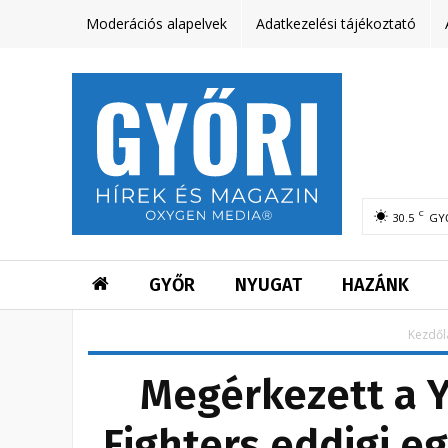
Moderációs alapelvek
Adatkezelési tájékoztató
C
30.5
GY
GYŐR
NYUGAT
HAZÁNK
Kezdől
Megérkezett a Y
Fighters eddigi e