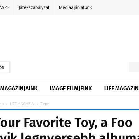
ÁSZF
Játékszabályzat
Médiaajánlatunk
ŐR
MAGAZINJAINK
IMAGE FILMJEINK
LIFE MAGAZIN
ap
LIFE MAGAZIN
Zene
our Favorite Toy, a Foo
gyik legnyersebb album