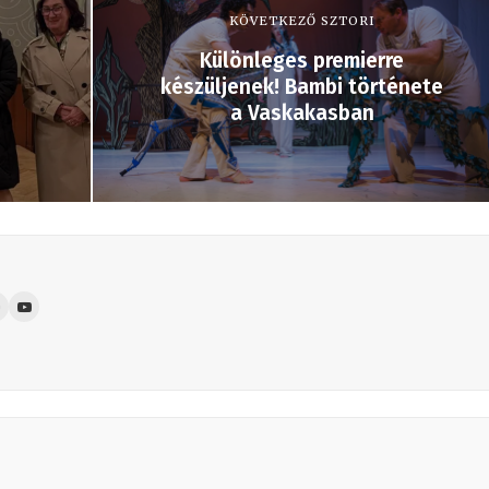
KÖVETKEZŐ SZTORI
Különleges premierre
készüljenek! Bambi története
a Vaskakasban