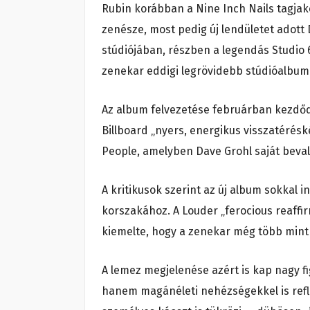
Rubin korábban a Nine Inch Nails tagjakén
zenésze, most pedig új lendületet adott
stúdiójában, részben a legendás Studio 
zenekar eddigi legrövidebb stúdióalbum
Az album felvezetése februárban kezdőd
Billboard „nyers, energikus visszatéréské
People, amelyben Dave Grohl saját bevall
A kritikusok szerint az új album sokkal i
korszakához. A Louder „ferocious reaffi
kiemelte, hogy a zenekar még több mint 
A lemez megjelenése azért is kap nagy f
hanem magánéleti nehézségekkel is refle