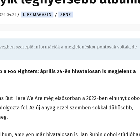
026.04.24.
LIFE MAGAZIN
ZENE
zövegben szereplő információk a megjelenéskor pontosak voltak, de
 a Foo Fighters: április 24-én hivatalosan is megjelent a
-as But Here We Are még elsősorban a 2022-ben elhunyt dobo
dolgozta fel. Az új anyag ezzel szemben sokkal dühösebb,
meg.
-album, amelyen már hivatalosan is Ilan Rubin dobol stúdióba