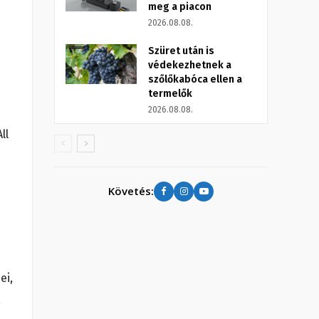
meg a piacon
2026.08.08.
Szüret után is
védekezhetnek a
szőlőkabóca ellen a
termelők
2026.08.08.
ll
Követés:
ei,
a