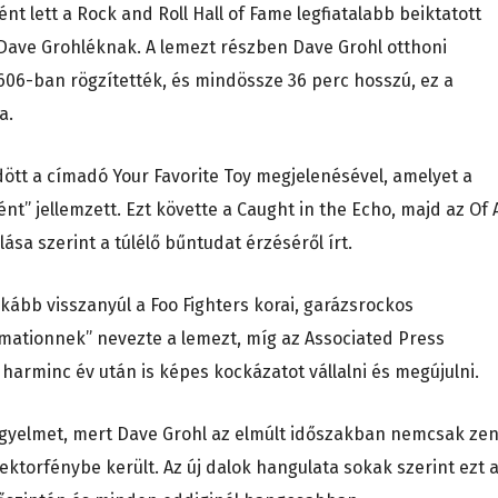
t lett a Rock and Roll Hall of Fame legfiatalabb beiktatott
 Dave Grohléknak. A lemezt részben Dave Grohl otthoni
606-ban rögzítették, és mindössze 36 perc hosszú, ez a
a.
ött a címadó Your Favorite Toy megjelenésével, amelyet a
nt” jellemzett. Ezt követte a Caught in the Echo, majd az Of A
ása szerint a túlélő bűntudat érzéséről írt.
nkább visszanyúl a Foo Fighters korai, garázsrockos
rmationnek” nevezte a lemezt, míg az Associated Press
harminc év után is képes kockázatot vállalni és megújulni.
igyelmet, mert Dave Grohl az elmúlt időszakban nemcsak zen
ktorfénybe került. Az új dalok hangulata sokak szerint ezt 