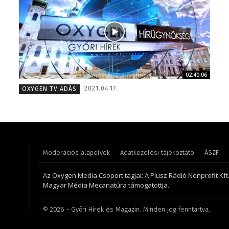
02:40:06
Varga László – operatőr-vágó – 2020
Szél Món
2021.04.17.
OXYGEN TV ADÁS
Moderációs alapelvek
Adatkezelési tájékoztató
ÁSZF
Az Oxygen Media Csoport tagjai: A Plusz Rádió Nonprofit Kft.,
Magyar Média Mecanatúra támogatottja.
©
2026
- Győri Hírek és Magazin. Minden jog fenntartva.