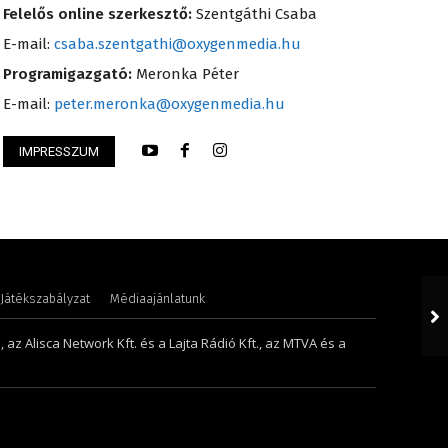
Felelős online szerkesztő:
Szentgáthi Csaba
E-mail:
csaba.szentgathi@oxygenmedia.hu
Programigazgató:
Meronka Péter
E-mail:
peter.meronka@oxygenmedia.hu
IMPRESSZUM
i – szerkesztő-riporter – 2017
Torma Anikó – irod
Játékszabályzat
Médiaajánlatunk
 az Alisca Network Kft. és a Lajta Rádió Kft., az MTVA és a