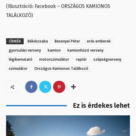
(Illusztráció: Facebook – ORSZÁGOS KAMIONOS
TALÁLKOZÓ)
CÍMKÉK
Békéscsaba
Besenyei Péter
erős emberek
gyorsulási verseny
kamion
kamionhúzó verseny
légibemutató
motorszimulátor
reptér
szépségverseny
szimulátor
Országos Kamionos Találkozó
Ez is érdekes lehet