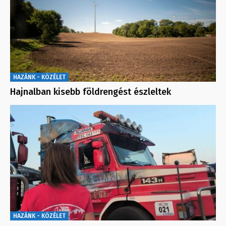
HAZÁNK - KÖZÉLET
Hajnalban kisebb földrengést észleltek
HAZÁNK - KÖZÉLET