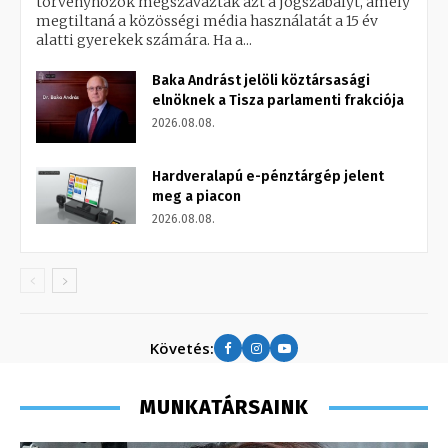
törvényhozók megszavazták azt a jogszabályt, amely
megtiltaná a közösségi média használatát a 15 év
alatti gyerekek számára. Ha a...
Baka Andrást jelöli köztársasági
elnöknek a Tisza parlamenti frakciója
2026.08.08.
Hardveralapú e-pénztárgép jelent
meg a piacon
2026.08.08.
Követés:
MUNKATÁRSAINK