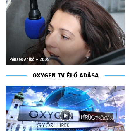
Pénzes Anikó – 2008
S
OXYGEN TV ÉLŐ ADÁSA