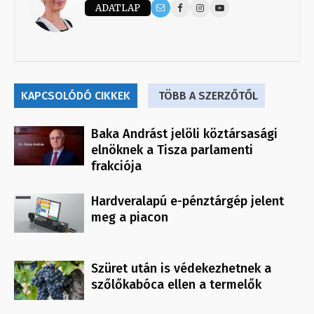
ADATLAP
KAPCSOLÓDÓ CIKKEK
TÖBB A SZERZŐTŐL
Baka Andrást jelöli köztársasági
elnöknek a Tisza parlamenti
frakciója
Hardveralapú e-pénztárgép jelent
meg a piacon
Szüret után is védekezhetnek a
szőlőkabóca ellen a termelők