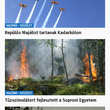
HAZÁNK - KÖZÉLET
Repülős Majálist tartanak Kadarkúton
HAZÁNK - KÖZÉLET
Tűzszimulátort fejlesztett a Soproni Egyetem