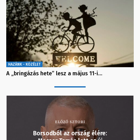
HAZÁNK - KÖZÉLET
A „bringázás hete” lesz a május 11-i…
ELŐZŐ SZTORI
Borsodból az ország élére: