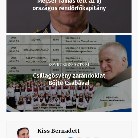
Mecser Tamás lett az új
országos rendőrfőkapitány
KÖVETKEZŐ SZTORI
Csillagösvény zarándoklat
Böjte Csabával
Kiss Bernadett