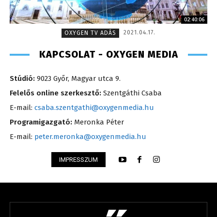
02:40:06
2021.04.17.
OXYGEN TV ADÁS
KAPCSOLAT - OXYGEN MEDIA
Stúdió:
9023 Győr, Magyar utca 9.
Felelős online szerkesztő:
Szentgáthi Csaba
E-mail:
csaba.szentgathi@oxygenmedia.hu
Programigazgató:
Meronka Péter
E-mail:
peter.meronka@oxygenmedia.hu
IMPRESSZUM