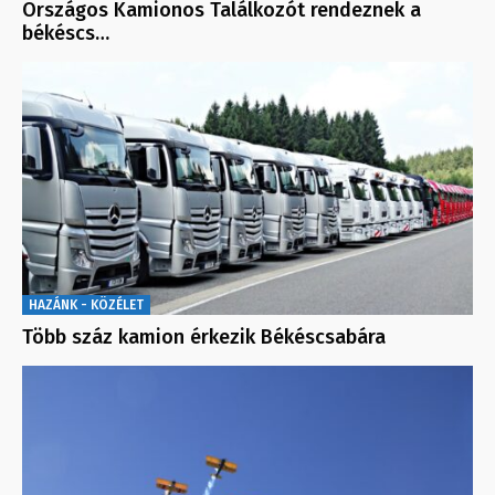
Országos Kamionos Találkozót rendeznek a
békéscs…
HAZÁNK - KÖZÉLET
Több száz kamion érkezik Békéscsabára