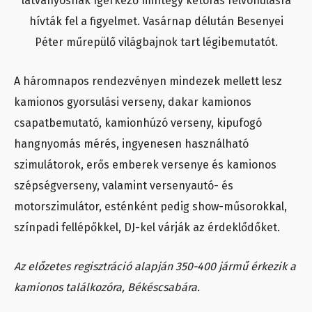
látványosnak ígérkező mintegy kétórás felvonulásra
hívták fel a figyelmet. Vasárnap délután Besenyei
Péter műrepülő világbajnok tart légibemutatót.
A háromnapos rendezvényen mindezek mellett lesz
kamionos gyorsulási verseny, dakar kamionos
csapatbemutató, kamionhúzó verseny, kipufogó
hangnyomás mérés, ingyenesen használható
szimulátorok, erős emberek versenye és kamionos
szépségverseny, valamint versenyautó- és
motorszimulátor, esténként pedig show-műsorokkal,
színpadi fellépőkkel, DJ-kel várják az érdeklődőket.
Az előzetes regisztráció alapján 350-400 jármű érkezik a
kamionos találkozóra, Békéscsabára.