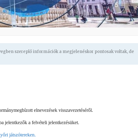
övegben szereplő információk a megjelenéskor pontosak voltak, de
kormánymegbízott elnevezések visszavezetéséről.
a jelentkezők a felvételi jelentkezésüket.
yőri játszótereken.