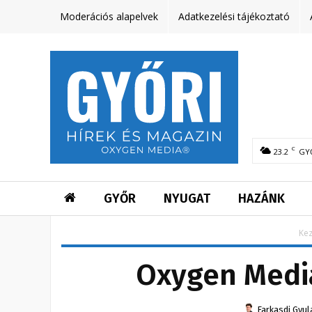
Moderációs alapelvek
Adatkezelési tájékoztató
C
23.2
GY
GYŐR
NYUGAT
HAZÁNK
Ke
Oxygen Media
Farkasdi Gyul