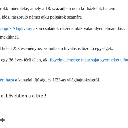
barokk műemléke, amely a 18. században nem kórházként, hanem
z idős, rászoruló német ajkú polgárok számára
zengúz Alapítvány
azon családok részére, akik valamilyen elmaradást,
ermeküknél.
éten 253 eseményhez vonultak a hivatásos tűzoltó egységek.
egy 36 éves férfi ellen, aki
figyelmetlensége miatt saját gyermekét ütöt
ért haza
a kanadai ifjúsági és U23-as világbajnokságról.
 el bővebben a cikket!