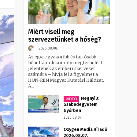
Miért viseli meg
szervezetünket a hőség?
2026.08.08.
Az egyre gyakoribb és tartósabb
hőhullámok komoly megterhelést
jelentenek az emberi szervezet
számára – hívja fel a figyelmet a
HUN-REN Magyar Kutatási Hálózat.
A...
Megnyílt
VIDEÓ
Szabadegyetem
Győrben
2026.08.07.
Oxygen Media Híradó
2026.08.07.