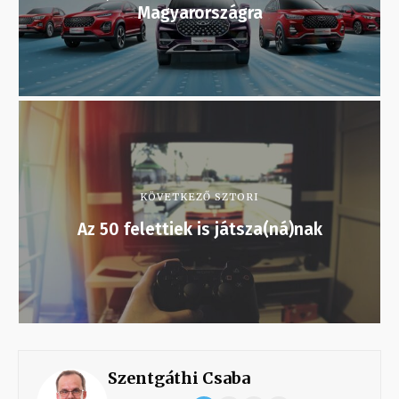
Magyarországra
KÖVETKEZŐ SZTORI
Az 50 felettiek is játsza(ná)nak
Szentgáthi Csaba