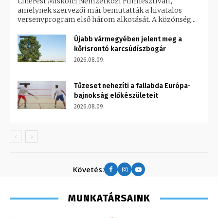
CineFest Miskolci Nemzetközi Filmfesztivált,
amelynek szervezői már bemutatták a hivatalos
versenyprogram első három alkotását. A közönség...
Újabb vármegyében jelent meg a
kőrisrontó karcsúdíszbogár
2026.08.09.
Tűzeset nehezíti a fallabda Európa-
bajnokság előkészületeit
2026.08.09.
Követés:
MUNKATÁRSAINK