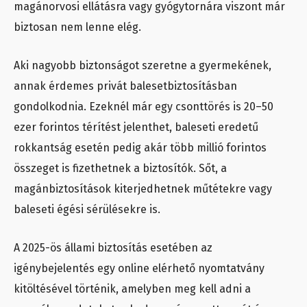
magánorvosi ellátásra vagy gyógytornára viszont már
biztosan nem lenne elég.
Aki nagyobb biztonságot szeretne a gyermekének,
annak érdemes privát balesetbiztosításban
gondolkodnia. Ezeknél már egy csonttörés is 20–50
ezer forintos térítést jelenthet, baleseti eredetű
rokkantság esetén pedig akár több millió forintos
összeget is fizethetnek a biztosítók. Sőt, a
magánbiztosítások kiterjedhetnek műtétekre vagy
baleseti égési sérülésekre is.
A 2025-ös állami biztosítás esetében az
igénybejelentés egy online elérhető nyomtatvány
kitöltésével történik, amelyben meg kell adni a