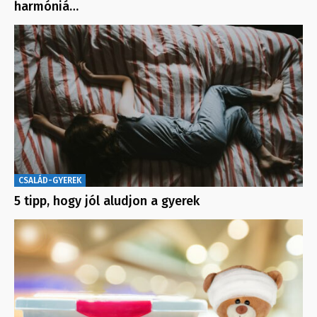
harmóniá…
CSALÁD-GYEREK
5 tipp, hogy jól aludjon a gyerek