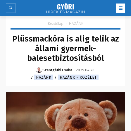
Kezdőlap
HAZÁNK
Plüssmackóra is alig telik az
állami gyermek-
balesetbiztosításból
Szentgáthi Csaba
-
2025.04.26.
HAZÁNK
HAZÁNK - KÖZÉLET