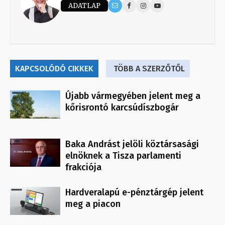
ADATLAP
KAPCSOLÓDÓ CIKKEK
TÖBB A SZERZŐTŐL
Újabb vármegyében jelent meg a
kőrisrontó karcsúdíszbogár
Baka Andrást jelöli köztársasági
elnöknek a Tisza parlamenti
frakciója
Hardveralapú e-pénztárgép jelent
meg a piacon