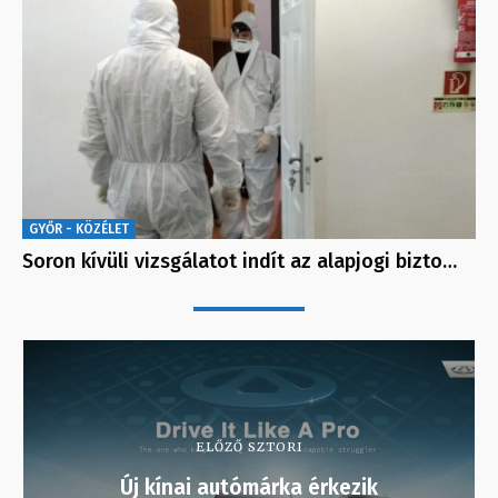
GYŐR - KÖZÉLET
Soron kívüli vizsgálatot indít az alapjogi bizto…
ELŐZŐ SZTORI
Új kínai autómárka érkezik