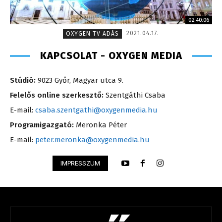
02:40:06
2021.04.17.
OXYGEN TV ADÁS
KAPCSOLAT - OXYGEN MEDIA
Stúdió:
9023 Győr, Magyar utca 9.
Felelős online szerkesztő:
Szentgáthi Csaba
E-mail:
csaba.szentgathi@oxygenmedia.hu
Programigazgató:
Meronka Péter
E-mail:
peter.meronka@oxygenmedia.hu
IMPRESSZUM