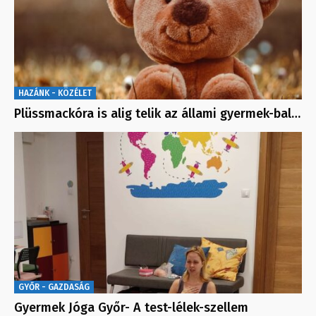
HAZÁNK - KÖZÉLET
Plüssmackóra is alig telik az állami gyermek-bal…
GYŐR - GAZDASÁG
Gyermek Jóga Győr- A test-lélek-szellem