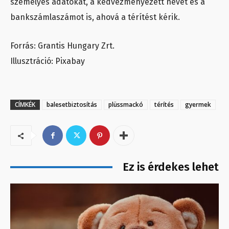
személyes adatokat, a kedvezményezett nevét és a
bankszámlaszámot is, ahová a térítést kérik.
Forrás: Grantis Hungary Zrt.
Illusztráció: Pixabay
CÍMKÉK
balesetbiztosítás
plüssmackó
térítés
gyermek
Ez is érdekes lehet