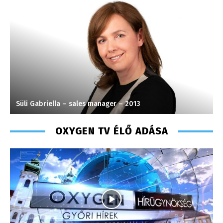
Tóth Bálint – operatőr-vágó – 2009
H
OXYGEN TV ÉLŐ ADÁSA