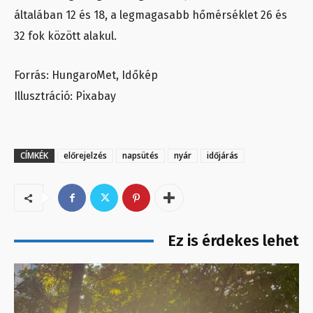
általában 12 és 18, a legmagasabb hőmérséklet 26 és
32 fok között alakul.
Forrás: HungaroMet, Időkép
Illusztráció: Pixabay
CÍMKÉK
előrejelzés
napsütés
nyár
időjárás
Ez is érdekes lehet