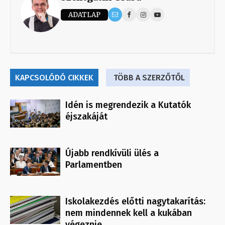
ADATLAP
KAPCSOLÓDÓ CIKKEK
TÖBB A SZERZŐTŐL
Idén is megrendezik a Kutatók
éjszakáját
Újabb rendkívüli ülés a
Parlamentben
Iskolakezdés előtti nagytakarítás:
nem mindennek kell a kukában
végeznie