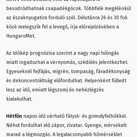
besodródhatnak csapadékgócok. Többfelé megélénkül
az északnyugatira forduló szél. Délutánra 26 és 30 fok
közé melegszik fel a levegő, írja előrejelzésében a
HungaroMet.
Az Időkép prognózisa szerint a nagy napi hőingás
miatt ingadozhat a vérnyomás, szédülés jelentkezhet.
Egyeseknél fejfájás, migrén, tompaság, fáradékonyság
és dekoncentráltság előfordulhat. Helyenként fülledt
lesz az idő, emiatt légszomj és nehézlégzés
kialakulhat.
Hétfőn
napos idő várható fátyol- és gomolyfelhőkkel.
Néhol fordulhat elő zápor, zivatar. Gyenge, mérsékelt
marad a légmozgás. A legalacsonyabb hőmérséklet