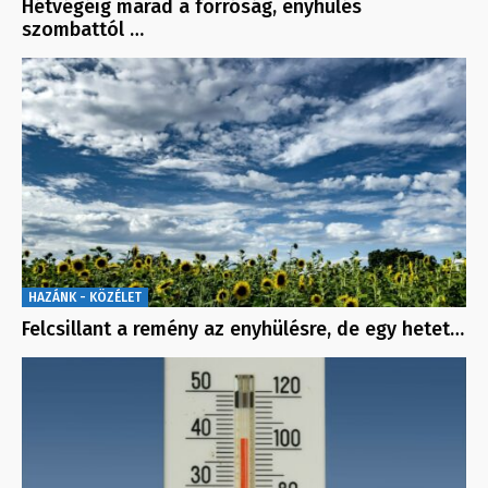
Hétvégéig marad a forróság, enyhülés
szombattól …
HAZÁNK - KÖZÉLET
Felcsillant a remény az enyhülésre, de egy hetet…