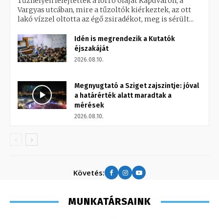
Tűzhelyen felejtették a forró olajat Kapuváron, a
Vargyas utcában, mire a tűzoltók kiérkeztek, az ott
lakó vízzel oltotta az égő zsiradékot, meg is sérült...
Idén is megrendezik a Kutatók
éjszakáját
2026.08.10.
Megnyugtató a Sziget zajszintje: jóval
a határérték alatt maradtak a
mérések
2026.08.10.
Követés:
MUNKATÁRSAINK