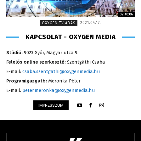
02:40:06
2021.04.17.
OXYGEN TV ADÁS
KAPCSOLAT - OXYGEN MEDIA
Stúdió:
9023 Győr, Magyar utca 9.
Felelős online szerkesztő:
Szentgáthi Csaba
E-mail:
csaba.szentgathi@oxygenmedia.hu
Programigazgató:
Meronka Péter
E-mail:
peter.meronka@oxygenmedia.hu
IMPRESSZUM