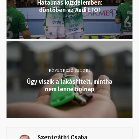
Hatalmas küzdelemben:
döntőben az Audi ETO!
KÖVETKEZŐ SZTORI
Úgy viszik a lakáshitelt, mintha
nem lenne holnap
Szentgáthi Csaba