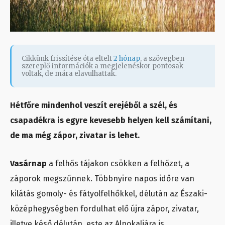
Cikkünk frissítése óta eltelt
2 hónap
, a szövegben
szereplő információk a megjelenéskor pontosak
voltak, de mára elavulhattak.
Hétfőre mindenhol veszít erejéből a szél, és
csapadékra is egyre kevesebb helyen kell számítani,
de ma még zápor, zivatar is lehet.
Vasárnap
a felhős tájakon csökken a felhőzet, a
záporok megszűnnek. Többnyire napos időre van
kilátás gomoly- és fátyolfelhőkkel, délután az Északi-
középhegységben fordulhat elő újra zápor, zivatar,
illetve késő délután, este az Alpokaljára is