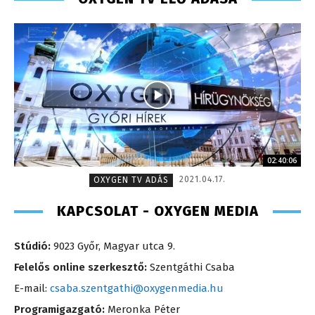
02:40:06
2021.04.17.
OXYGEN TV ADÁS
KAPCSOLAT - OXYGEN MEDIA
Stúdió:
9023 Győr, Magyar utca 9.
Felelős online szerkesztő:
Szentgáthi Csaba
E-mail:
csaba.szentgathi@oxygenmedia.hu
Programigazgató:
Meronka Péter