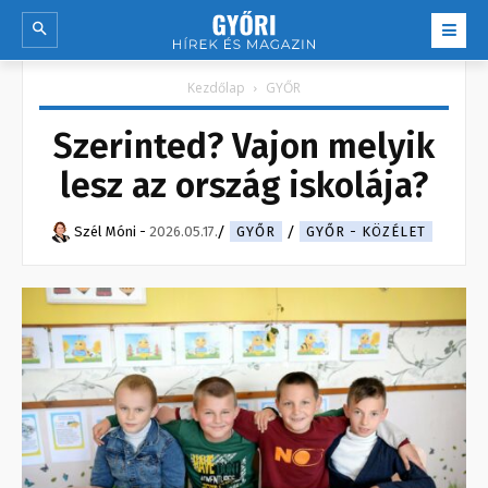
Kezdőlap
GYŐR
Szerinted? Vajon melyik
lesz az ország iskolája?
Szél Móni
-
2026.05.17.
GYŐR
GYŐR - KÖZÉLET