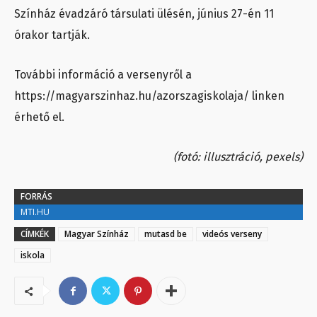
Színház évadzáró társulati ülésén, június 27-én 11
órakor tartják.
További információ a versenyről a
https://magyarszinhaz.hu/azorszagiskolaja/ linken
érhető el.
(fotó: illusztráció, pexels)
FORRÁS
MTI.HU
CÍMKÉK
Magyar Színház
mutasd be
videós verseny
iskola