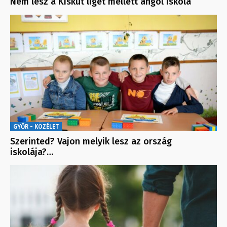
Nem lesz a Kiskút liget mellett angol iskola
GYŐR - KÖZÉLET
Szerinted? Vajon melyik lesz az ország
iskolája?…