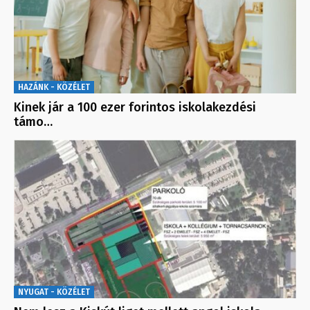
HAZÁNK - KÖZÉLET
Kinek jár a 100 ezer forintos iskolakezdési
támo…
NYUGAT - KÖZÉLET