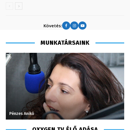
Követés:
MUNKATÁRSAINK
Pénzes Anikó
M
OXYGEN TV ÉLŐ ADÁSA