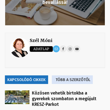
bevallássá!
Szél Móni
ADATLAP
KAPCSOLÓDÓ CIKKEK
TÖBB A SZERZŐTŐL
Közösen vehetik birtokba a
gyerekek szombaton a megújult
KRESZ-Parkot