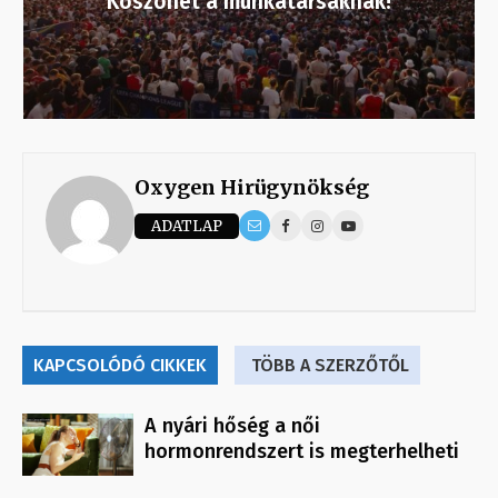
Köszönet a munkatársaknak!
Oxygen Hirügynökség
ADATLAP
KAPCSOLÓDÓ CIKKEK
TÖBB A SZERZŐTŐL
A nyári hőség a női
hormonrendszert is megterhelheti