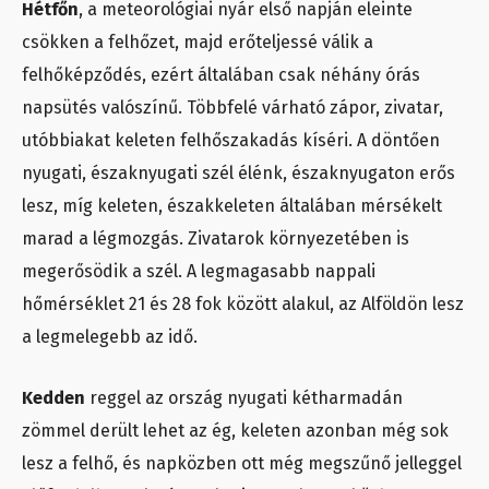
Hétfőn
, a meteorológiai nyár első napján eleinte
csökken a felhőzet, majd erőteljessé válik a
felhőképződés, ezért általában csak néhány órás
napsütés valószínű. Többfelé várható zápor, zivatar,
utóbbiakat keleten felhőszakadás kíséri. A döntően
nyugati, északnyugati szél élénk, északnyugaton erős
lesz, míg keleten, északkeleten általában mérsékelt
marad a légmozgás. Zivatarok környezetében is
megerősödik a szél. A legmagasabb nappali
hőmérséklet 21 és 28 fok között alakul, az Alföldön lesz
a legmelegebb az idő.
Kedden
reggel az ország nyugati kétharmadán
zömmel derült lehet az ég, keleten azonban még sok
lesz a felhő, és napközben ott még megszűnő jelleggel