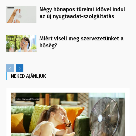
Négy hónapos türelmi idővel indul
az új nyugtaadat-szolgáltatás
Miért viseli meg szervezetünket a
hőség?
NEKED AJÁNLJUK