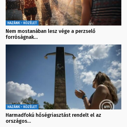
HAZÁNK - KÖZÉLET
Nem mostanában lesz vége a perzselő
forróságnak…
HAZÁNK - KÖZÉLET
Harmadfokú hőségriasztást rendelt el az
országos…