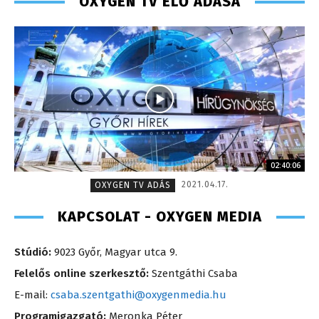
OXYGEN TV ÉLŐ ADÁSA
02:40:06
2021.04.17.
OXYGEN TV ADÁS
KAPCSOLAT - OXYGEN MEDIA
Stúdió:
9023 Győr, Magyar utca 9.
Felelős online szerkesztő:
Szentgáthi Csaba
E-mail:
csaba.szentgathi@oxygenmedia.hu
Programigazgató:
Meronka Péter