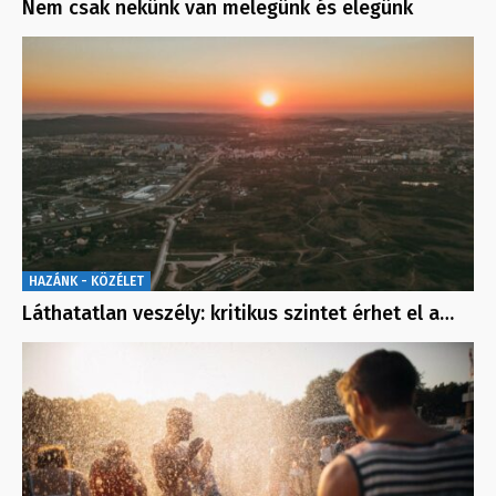
Nem csak nekünk van melegünk és elegünk
HAZÁNK - KÖZÉLET
Láthatatlan veszély: kritikus szintet érhet el a…