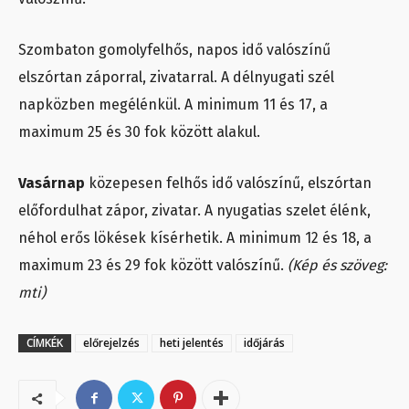
Szombaton gomolyfelhős, napos idő valószínű
elszórtan záporral, zivatarral. A délnyugati szél
napközben megélénkül. A minimum 11 és 17, a
maximum 25 és 30 fok között alakul.
Vasárnap
közepesen felhős idő valószínű, elszórtan
előfordulhat zápor, zivatar. A nyugatias szelet élénk,
néhol erős lökések kísérhetik. A minimum 12 és 18, a
maximum 23 és 29 fok között valószínű.
(Kép és szöveg:
mti)
CÍMKÉK
előrejelzés
heti jelentés
időjárás