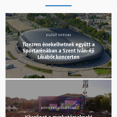
ELŐZŐ SZTORI
Tízezren énekelhetnek együtt a
Sportarénában a Szent Iván-éji
Libabőr koncerten
KÖVETKEZŐ SZTORI