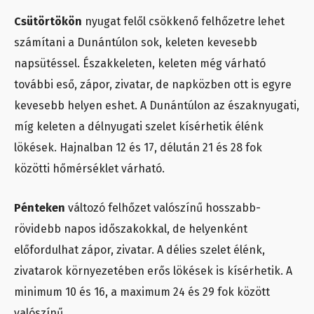
Csütörtökön
nyugat felől csökkenő felhőzetre lehet
számítani a Dunántúlon sok, keleten kevesebb
napsütéssel. Északkeleten, keleten még várható
további eső, zápor, zivatar, de napközben ott is egyre
kevesebb helyen eshet. A Dunántúlon az északnyugati,
míg keleten a délnyugati szelet kísérhetik élénk
lökések. Hajnalban 12 és 17, délután 21 és 28 fok
közötti hőmérséklet várható.
Pénteken
változó felhőzet valószínű hosszabb-
rövidebb napos időszakokkal, de helyenként
előfordulhat zápor, zivatar. A délies szelet élénk,
zivatarok környezetében erős lökések is kísérhetik. A
minimum 10 és 16, a maximum 24 és 29 fok között
valószínű.