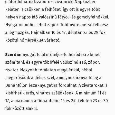
előfordulhatnak záporok, zivatarok. Napközben
keleten is csökken a felhőzet, így ott is egyre több
helyen napos idő valószínű fátyol- és gomolyfelhőkkel.
Nyugaton néhol lehet zápor. Többnyire mérsékelt lesz
a légmozgás. Hajnalban 10 és 17, délután 23 és 29 fok
közötti hőmérséklet várható.
Szerdán
nyugat felől erőteljes felhősödésre lehet
számítani, és egyre többfelé valószínű eső, zápor,
zivatar. Nagyobb területen megélénkül, néhol
megerősödik a délies szél, amelynek iránya főleg a
Dunántúlon északnyugatira fordulhat. A zivatarokat is
kísérhetik erős, viharos széllökések. A minimum 11 és
17, a maximum a Dunántúlon 16 és 24, keleten 23 és 30
fok között alakul.