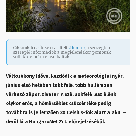
Cikkünk frissítése óta eltelt
2 hónap
, a szövegben
szereplő információk a megjelenéskor pontosak
voltak, de mára elavulhattak.
Változékony idővel kezdődik a meteorológiai nyár,
június első hetében többfelé, több hullámban
várható zápor, zivatar. A szél sokfelé lesz élénk,
olykor erős, a hőmérséklet csúcsértéke pedig
továbbra is jellemzően 30 Celsius-fok alatt alakul –
derül ki a HungaroMet Zrt. előrejelzéséből.