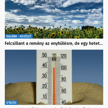
HAZÁNK - KÖZÉLET
Felcsillant a remény az enyhülésre, de egy hetet…
UTAZÁS